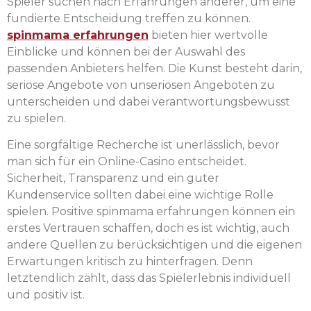
Spieler suchen nach Erfahrungen anderer, um eine
fundierte Entscheidung treffen zu können.
spinmama erfahrungen
bieten hier wertvolle
Einblicke und können bei der Auswahl des
passenden Anbieters helfen. Die Kunst besteht darin,
seriöse Angebote von unseriösen Angeboten zu
unterscheiden und dabei verantwortungsbewusst
zu spielen.
Eine sorgfältige Recherche ist unerlässlich, bevor
man sich für ein Online-Casino entscheidet.
Sicherheit, Transparenz und ein guter
Kundenservice sollten dabei eine wichtige Rolle
spielen. Positive spinmama erfahrungen können ein
erstes Vertrauen schaffen, doch es ist wichtig, auch
andere Quellen zu berücksichtigen und die eigenen
Erwartungen kritisch zu hinterfragen. Denn
letztendlich zählt, dass das Spielerlebnis individuell
und positiv ist.