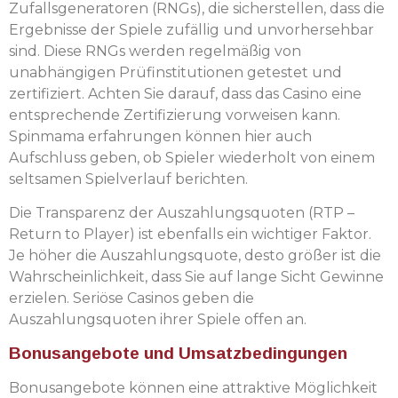
Zufallsgeneratoren (RNGs), die sicherstellen, dass die
Ergebnisse der Spiele zufällig und unvorhersehbar
sind. Diese RNGs werden regelmäßig von
unabhängigen Prüfinstitutionen getestet und
zertifiziert. Achten Sie darauf, dass das Casino eine
entsprechende Zertifizierung vorweisen kann.
Spinmama erfahrungen können hier auch
Aufschluss geben, ob Spieler wiederholt von einem
seltsamen Spielverlauf berichten.
Die Transparenz der Auszahlungsquoten (RTP –
Return to Player) ist ebenfalls ein wichtiger Faktor.
Je höher die Auszahlungsquote, desto größer ist die
Wahrscheinlichkeit, dass Sie auf lange Sicht Gewinne
erzielen. Seriöse Casinos geben die
Auszahlungsquoten ihrer Spiele offen an.
Bonusangebote und Umsatzbedingungen
Bonusangebote können eine attraktive Möglichkeit