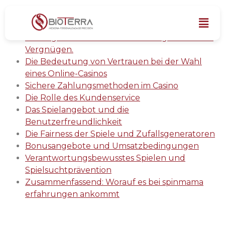
Fernab vom Alltag: Vertrauenswürdige
spinmama erfahrungen und ein Spielerlebnis,
das begeistert – für verantwortungsbewusstes
Vergnügen.
Die Bedeutung von Vertrauen bei der Wahl
eines Online-Casinos
Sichere Zahlungsmethoden im Casino
Die Rolle des Kundenservice
Das Spielangebot und die
Benutzerfreundlichkeit
Die Fairness der Spiele und Zufallsgeneratoren
Bonusangebote und Umsatzbedingungen
Verantwortungsbewusstes Spielen und
Spielsuchtprävention
Zusammenfassend: Worauf es bei spinmama
erfahrungen ankommt
Fernab vom Alltag: