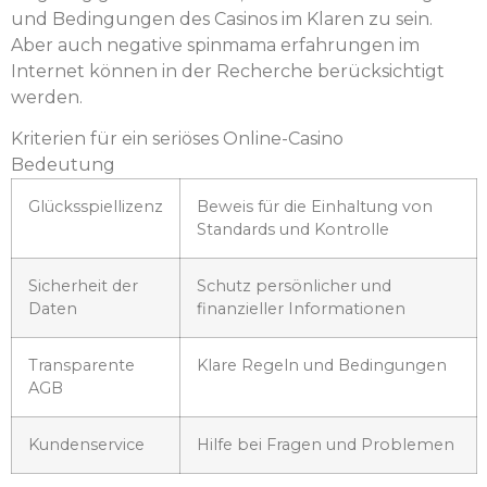
und Bedingungen des Casinos im Klaren zu sein.
Aber auch negative spinmama erfahrungen im
Internet können in der Recherche berücksichtigt
werden.
Kriterien für ein seriöses Online-Casino
Bedeutung
Glücksspiellizenz
Beweis für die Einhaltung von
Standards und Kontrolle
Sicherheit der
Schutz persönlicher und
Daten
finanzieller Informationen
Transparente
Klare Regeln und Bedingungen
AGB
Kundenservice
Hilfe bei Fragen und Problemen