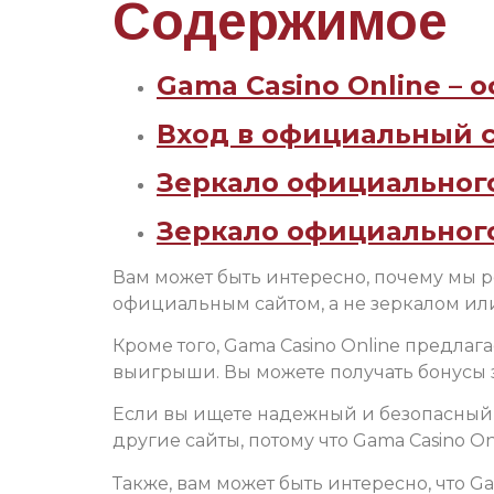
Содержимое
Gama Casino Online –
Вход в официальный с
Зеркало официального
Зеркало официального
Вам может быть интересно, почему мы
официальным сайтом, а не зеркалом или 
Кроме того, Gama Casino Online предлаг
выигрыши. Вы можете получать бонусы за
Если вы ищете надежный и безопасный сп
другие сайты, потому что Gama Casino On
Также, вам может быть интересно, что G