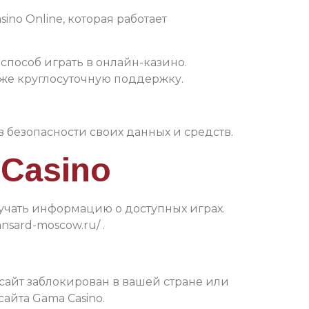
no Online, которая работает
 способ играть в онлайн-казино.
кже круглосуточную поддержку.
в безопасности своих данных и средств.
Casino
лучать информацию о доступных играх.
nsard-moscow.ru/ .
 сайт заблокирован в вашей стране или
айта Gama Casino.