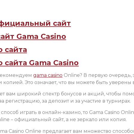
 официальный сайт
айт Gama Casino
 сайта
 сайта Gama Casino
 рекомендуем
gama casino
Online? В первую очередь, э
копией. Это означает, что вы можете быть уверены 
ает вам широкий спектр бонусов и акций, чтобы помо
 регистрацию, за депозит и за участие в турнирах.
особ играть в онлайн-казино, то Gama Casino Onlin
line – официальный сайт, а не зеркало или копия.
ama Casino Online предлагает вам множество способо