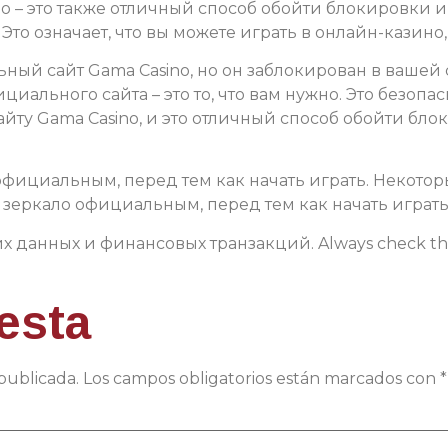
o – это также отличный способ обойти блокировки и
то означает, что вы можете играть в онлайн-казино,
ый сайт Gama Casino, но он заблокирован в вашей с
ициального сайта – это то, что вам нужно. Это безоп
йту Gama Casino, и это отличный способ обойти бло
 официальным, перед тем как начать играть. Некото
 зеркало официальным, перед тем как начать играть
х данных и финансовых транзакций. Always check the o
esta
publicada.
Los campos obligatorios están marcados con
*