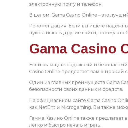
электронную почту и телефон.
В целом, Gama Casino Online – это лучш
Рекомендация: Если вы ищете надежный 
нужно искать другие сайты, потому что 
Gama Casino O
Если вы ищете надежный и безопасный с
Casino Online предлагает вам широкий с
Один из главных преимуществ Gama Casin
безопасности своих данных и средств.
На официальном сайте Gama Casino Onli
как NetEnt и Microgaming. Вы также может
Гамма Казино Online также предлагает вам
легко и быстро начать играть.