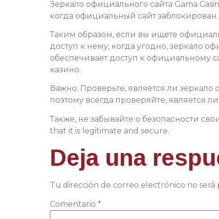
Зеркало официального сайта Gama Casin
когда официальный сайт заблокирован. Э
Таким образом, если вы ищете официальн
доступ к нему, когда угодно, зеркало оф
обеспечивает доступ к официальному са
казино.
Важно: Проверьте, является ли зеркало
поэтому всегда проверяйте, является ли
Также, не забывайте о безопасности свои
that it is legitimate and secure.
Deja una respu
Tu dirección de correo electrónico no será 
Comentario
*