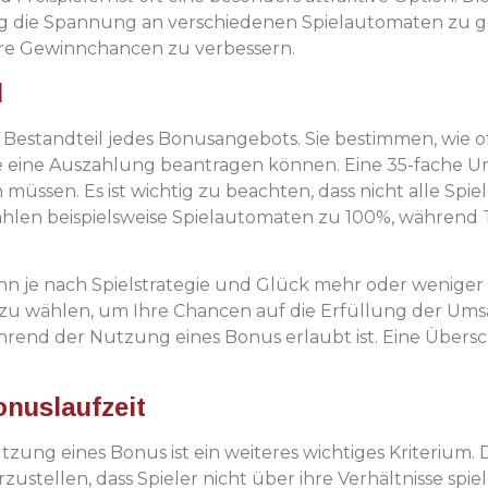
g die Spannung an verschiedenen Spielautomaten zu ge
hre Gewinnchancen zu verbessern.
l
Bestandteil jedes Bonusangebots. Sie bestimmen, wie o
Sie eine Auszahlung beantragen können. Eine 35-fache 
üssen. Es ist wichtig zu beachten, dass nicht alle Spie
len beispielsweise Spielautomaten zu 100%, während T
 je nach Spielstrategie und Glück mehr oder weniger Ze
 zu wählen, um Ihre Chancen auf die Erfüllung der Um
hrend der Nutzung eines Bonus erlaubt ist. Eine Übers
nuslaufzeit
ung eines Bonus ist ein weiteres wichtiges Kriterium.
stellen, dass Spieler nicht über ihre Verhältnisse spie