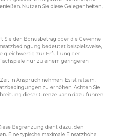
nießen. Nutzen Sie diese Gelegenheiten,
ft Sie den Bonusbetrag oder die Gewinne
Umsatzbedingung bedeutet beispielsweise,
le gleichwertig zur Erfüllung der
ischspiele nur zu einem geringeren
it in Anspruch nehmen. Es ist ratsam,
satzbedingungen zu erhöhen. Achten Sie
chreitung dieser Grenze kann dazu führen,
 Diese Begrenzung dient dazu, den
len. Eine typische maximale Einsatzhöhe