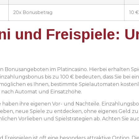
20x Bonusbetrag
10 €
i und Freispiele: U
n Bonusangeboten im Platincasino. Hierbei erhalten Spie
Einzahlungsbonus bis zu 100 € bedeuten, dass Sie bei e
rmöglichen es Ihnen, bestimmte Spielautomaten kosten
t je nach Automat und Einsatzhöhe.
e haben ihre eigenen Vor- und Nachteile. Einzahlungsbo
geben, neue Spiele zu entdecken, ohne eigenes Geld zu 
lichen Vorlieben und Spielstrategien ab. Achten Sie auch
reispielen ist oft eine besonders attraktive Option. D