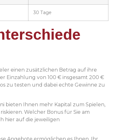
30 Tage
nterschiede
ler einen zusätzlichen Betrag auf ihre
iner Einzahlung von 100 € insgesamt 200 €
los zu testen und dabei echte Gewinne zu
ni bieten Ihnen mehr Kapital zum Spielen,
riskieren. Welcher Bonus für Sie am
 hier auf die jeweiligen
iese Angebote ermöglichen es Ihnen, Ihr