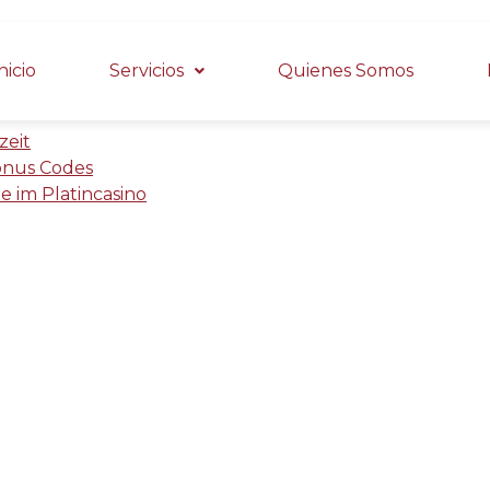
asino Bonus Code und einer Welt voller Spannung und
us Codes
nicio
Servicios
Quienes Somos
rschiede und Vorteile
zeit
onus Codes
 im Platincasino
Sie mehr – mi
ino Bonus Cod
 voller Spann