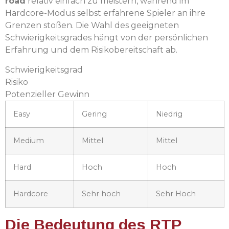
road
relativ einfach zu meistern, während im
Hardcore-Modus selbst erfahrene Spieler an ihre
Grenzen stoßen. Die Wahl des geeigneten
Schwierigkeitsgrades hängt von der persönlichen
Erfahrung und dem Risikobereitschaft ab.
Schwierigkeitsgrad
Risiko
Potenzieller Gewinn
Easy
Gering
Niedrig
Medium
Mittel
Mittel
Hard
Hoch
Hoch
Hardcore
Sehr hoch
Sehr Hoch
Die Bedeutung des RTP