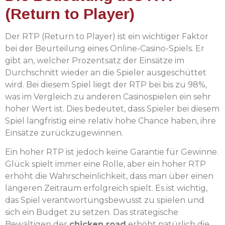
(Return to Player)
Der RTP (Return to Player) ist ein wichtiger Faktor
bei der Beurteilung eines Online-Casino-Spiels. Er
gibt an, welcher Prozentsatz der Einsätze im
Durchschnitt wieder an die Spieler ausgeschüttet
wird. Bei diesem Spiel liegt der RTP bei bis zu 98%,
was im Vergleich zu anderen Casinospielen ein sehr
hoher Wert ist. Dies bedeutet, dass Spieler bei diesem
Spiel langfristig eine relativ hohe Chance haben, ihre
Einsätze zurückzugewinnen.
Ein hoher RTP ist jedoch keine Garantie für Gewinne.
Glück spielt immer eine Rolle, aber ein hoher RTP
erhöht die Wahrscheinlichkeit, dass man über einen
längeren Zeitraum erfolgreich spielt. Es ist wichtig,
das Spiel verantwortungsbewusst zu spielen und
sich ein Budget zu setzen. Das strategische
Bewältigen der
chicken road
erhöht natürlich die