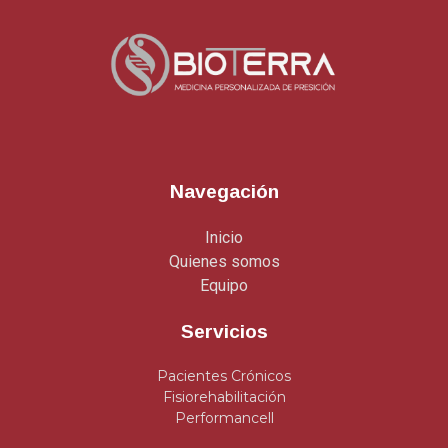
Navegación
Inicio
Quienes somos
Equipo
Servicios
Pacientes Crónicos
Fisiorehabilitación
Performancell