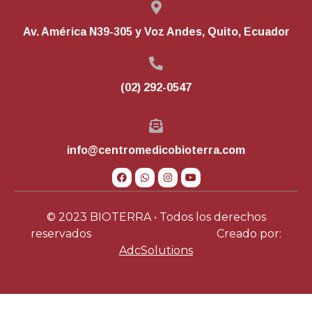
Av. América N39-305 y Voz Andes, Quito, Ecuador
(02) 292-0547
info@centromedicobioterra.com
© 2023 BIOTERRA • Todos los derechos
reservados
Creado por:
AdcSolutions