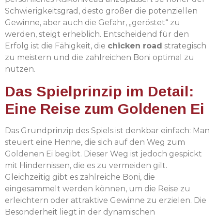
Schwierigkeitsgrad, desto größer die potenziellen
Gewinne, aber auch die Gefahr, „geröstet“ zu
werden, steigt erheblich. Entscheidend für den
Erfolg ist die Fähigkeit, die
chicken road
strategisch
zu meistern und die zahlreichen Boni optimal zu
nutzen.
Das Spielprinzip im Detail:
Eine Reise zum Goldenen Ei
Das Grundprinzip des Spiels ist denkbar einfach: Man
steuert eine Henne, die sich auf den Weg zum
Goldenen Ei begibt. Dieser Weg ist jedoch gespickt
mit Hindernissen, die es zu vermeiden gilt.
Gleichzeitig gibt es zahlreiche Boni, die
eingesammelt werden können, um die Reise zu
erleichtern oder attraktive Gewinne zu erzielen. Die
Besonderheit liegt in der dynamischen