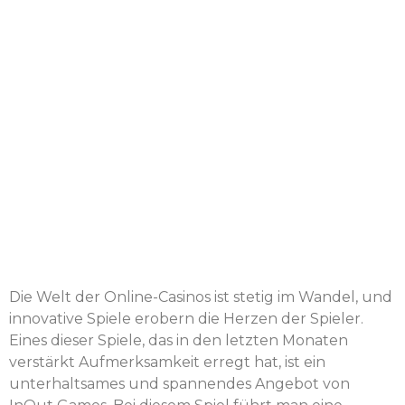
deine Federfreundin
sicher durch chicken
road, erziele bis zu
98%
Auszahlungsquote und
meistere vier knackige
Herausforderungseben
Die Welt der Online-Casinos ist stetig im Wandel, und
innovative Spiele erobern die Herzen der Spieler.
Eines dieser Spiele, das in den letzten Monaten
verstärkt Aufmerksamkeit erregt hat, ist ein
unterhaltsames und spannendes Angebot von