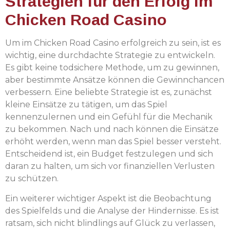
Strategien für den Erfolg im
Chicken Road Casino
Um im Chicken Road Casino erfolgreich zu sein, ist es
wichtig, eine durchdachte Strategie zu entwickeln.
Es gibt keine todsichere Methode, um zu gewinnen,
aber bestimmte Ansätze können die Gewinnchancen
verbessern. Eine beliebte Strategie ist es, zunächst
kleine Einsätze zu tätigen, um das Spiel
kennenzulernen und ein Gefühl für die Mechanik
zu bekommen. Nach und nach können die Einsätze
erhöht werden, wenn man das Spiel besser versteht.
Entscheidend ist, ein Budget festzulegen und sich
daran zu halten, um sich vor finanziellen Verlusten
zu schützen.
Ein weiterer wichtiger Aspekt ist die Beobachtung
des Spielfelds und die Analyse der Hindernisse. Es ist
ratsam, sich nicht blindlings auf Glück zu verlassen,