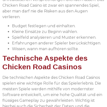
Chicken Road Casino ist zwar ein spannendes Spiel,
aber man darf nie die Risiken aus den Augen
verlieren.
Budget festlegen und einhalten.
Kleine Einsätze zu Beginn wählen.
Spielfeld analysieren und Muster erkennen.
Erfahrungen anderer Spieler berücksichtigen.
Wissen, wann man aufhören sollte.
Technische Aspekte des
Chicken Road Casinos
Die technischen Aspekte des Chicken Road Casinos
spielen eine wichtige Rolle für das Spielerlebnis. Die
meisten Spiele werden mithilfe von modernster
Software entwickelt, um eine hohe Qualität und ein
flüssiges Gameplay zu gewährleisten. Wichtig ist
hierbei auch die Sicherheit der Daten und die