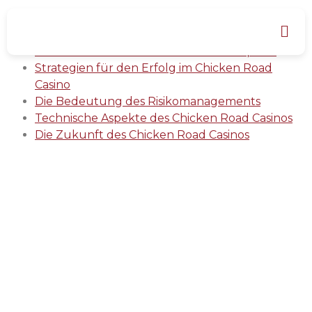
Glücksvögel & Hühnerstraßen: So knackst du
den Chicken Road Casino-Jackpot!
Was ist das Chicken Road Casino Prinzipiell?
Strategien für den Erfolg im Chicken Road
Casino
Die Bedeutung des Risikomanagements
Technische Aspekte des Chicken Road Casinos
Die Zukunft des Chicken Road Casinos
Glücksvögel &
Hühnerstraßen: So
knackst du den
Chicken Road Casino-
Jackpot!