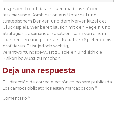
Insgesamt bietet das ‘chicken road casino’ eine
faszinierende Kombination aus Unterhaltung,
strategischem Denken und dem Nervenkitzel des
Glücksspiels. Wer bereit ist, sich mit den Regeln und
Strategien auseinanderzusetzen, kann von einem
spannenden und potenziell lukrativen Spielerlebnis
profitieren. Es ist jedoch wichtig,
verantwortungsbewusst zu spielen und sich die
Risiken bewusst zu machen.
Deja una respuesta
Tu dirección de correo electrónico no será publicada.
Los campos obligatorios están marcados con
*
Comentario
*