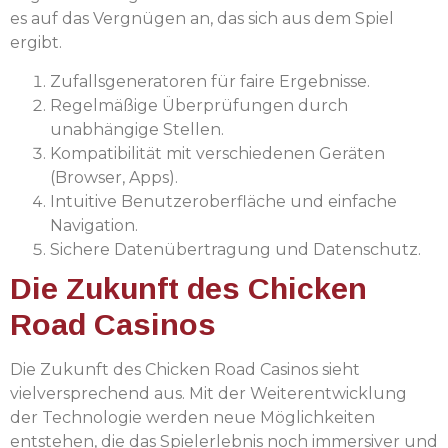
es auf das Vergnügen an, das sich aus dem Spiel
ergibt.
Zufallsgeneratoren für faire Ergebnisse.
Regelmäßige Überprüfungen durch
unabhängige Stellen.
Kompatibilität mit verschiedenen Geräten
(Browser, Apps).
Intuitive Benutzeroberfläche und einfache
Navigation.
Sichere Datenübertragung und Datenschutz.
Die Zukunft des Chicken
Road Casinos
Die Zukunft des Chicken Road Casinos sieht
vielversprechend aus. Mit der Weiterentwicklung
der Technologie werden neue Möglichkeiten
entstehen, die das Spielerlebnis noch immersiver und