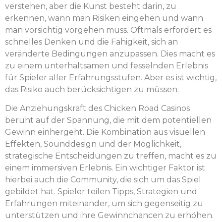
verstehen, aber die Kunst besteht darin, zu
erkennen, wann man Risiken eingehen und wann
man vorsichtig vorgehen muss. Oftmals erfordert es
schnelles Denken und die Fähigkeit, sich an
veränderte Bedingungen anzupassen. Dies macht es
zu einem unterhaltsamen und fesselnden Erlebnis
für Spieler aller Erfahrungsstufen. Aber es ist wichtig,
das Risiko auch berücksichtigen zu müssen.
Die Anziehungskraft des Chicken Road Casinos
beruht auf der Spannung, die mit dem potentiellen
Gewinn einhergeht. Die Kombination aus visuellen
Effekten, Sounddesign und der Möglichkeit,
strategische Entscheidungen zu treffen, macht es zu
einem immersiven Erlebnis. Ein wichtiger Faktor ist
hierbei auch die Community, die sich um das Spiel
gebildet hat. Spieler teilen Tipps, Strategien und
Erfahrungen miteinander, um sich gegenseitig zu
unterstützen und ihre Gewinnchancen zu erhöhen.