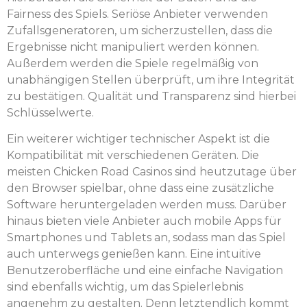
Fairness des Spiels. Seriöse Anbieter verwenden
Zufallsgeneratoren, um sicherzustellen, dass die
Ergebnisse nicht manipuliert werden können.
Außerdem werden die Spiele regelmäßig von
unabhängigen Stellen überprüft, um ihre Integrität
zu bestätigen. Qualität und Transparenz sind hierbei
Schlüsselwerte.
Ein weiterer wichtiger technischer Aspekt ist die
Kompatibilität mit verschiedenen Geräten. Die
meisten Chicken Road Casinos sind heutzutage über
den Browser spielbar, ohne dass eine zusätzliche
Software heruntergeladen werden muss. Darüber
hinaus bieten viele Anbieter auch mobile Apps für
Smartphones und Tablets an, sodass man das Spiel
auch unterwegs genießen kann. Eine intuitive
Benutzeroberfläche und eine einfache Navigation
sind ebenfalls wichtig, um das Spielerlebnis
angenehm zu gestalten. Denn letztendlich kommt