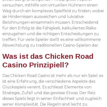
versuchen, mithilfe von virtuellen Hühnern einen
Weg durch ein komplexes Spielfeld zu finden, wobei
sie Hindernissen ausweichen und lukrative
Belohnungen einsammeln müssen. Entscheidend
für den Erfolg ist die Fähigkeit, kalkuliertes Risiko
einzugehen und die richtigen Entscheidungen zu
treffen. Für viele Spieler stellt es eine willkommene
Abwechslung zu traditionellen Casino-Spielen dar.
Was ist das Chicken Road
Casino Prinzipiell?
Das Chicken Road Casino ist mehr als nur ein Spiel; es
ist eine Erfahrung, die verschiedene Aspekte des
Glücksspiels vereint. Es schliesst Elemente von
Strategie, Zufall und das gewisse Etwas. Der Reiz
dieses Spiels liegt in seiner Einfachheit und zugleich
seiner Komplexität. Die Regeln sind leicht zu