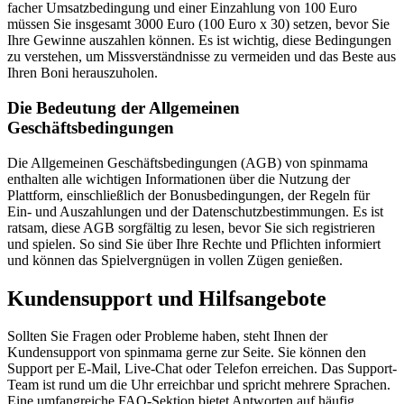
facher Umsatzbedingung und einer Einzahlung von 100 Euro
müssen Sie insgesamt 3000 Euro (100 Euro x 30) setzen, bevor Sie
Ihre Gewinne auszahlen können. Es ist wichtig, diese Bedingungen
zu verstehen, um Missverständnisse zu vermeiden und das Beste aus
Ihren Boni herauszuholen.
Die Bedeutung der Allgemeinen
Geschäftsbedingungen
Die Allgemeinen Geschäftsbedingungen (AGB) von spinmama
enthalten alle wichtigen Informationen über die Nutzung der
Plattform, einschließlich der Bonusbedingungen, der Regeln für
Ein- und Auszahlungen und der Datenschutzbestimmungen. Es ist
ratsam, diese AGB sorgfältig zu lesen, bevor Sie sich registrieren
und spielen. So sind Sie über Ihre Rechte und Pflichten informiert
und können das Spielvergnügen in vollen Zügen genießen.
Kundensupport und Hilfsangebote
Sollten Sie Fragen oder Probleme haben, steht Ihnen der
Kundensupport von spinmama gerne zur Seite. Sie können den
Support per E-Mail, Live-Chat oder Telefon erreichen. Das Support-
Team ist rund um die Uhr erreichbar und spricht mehrere Sprachen.
Eine umfangreiche FAQ-Sektion bietet Antworten auf häufig