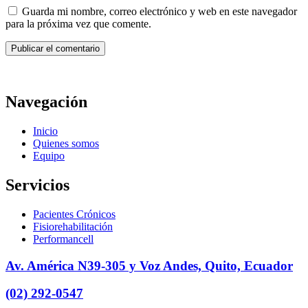
Guarda mi nombre, correo electrónico y web en este navegador
para la próxima vez que comente.
Navegación
Inicio
Quienes somos
Equipo
Servicios
Pacientes Crónicos
Fisiorehabilitación
Performancell
Av. América N39-305 y Voz Andes, Quito, Ecuador
(02) 292-0547