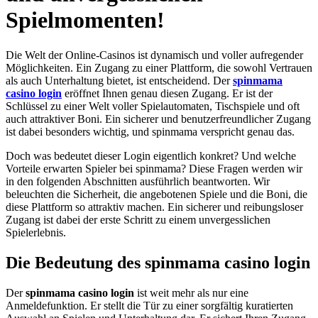
Spielmomenten!
Die Welt der Online-Casinos ist dynamisch und voller aufregender
Möglichkeiten. Ein Zugang zu einer Plattform, die sowohl Vertrauen
als auch Unterhaltung bietet, ist entscheidend. Der
spinmama
casino login
eröffnet Ihnen genau diesen Zugang. Er ist der
Schlüssel zu einer Welt voller Spielautomaten, Tischspiele und oft
auch attraktiver Boni. Ein sicherer und benutzerfreundlicher Zugang
ist dabei besonders wichtig, und spinmama verspricht genau das.
Doch was bedeutet dieser Login eigentlich konkret? Und welche
Vorteile erwarten Spieler bei spinmama? Diese Fragen werden wir
in den folgenden Abschnitten ausführlich beantworten. Wir
beleuchten die Sicherheit, die angebotenen Spiele und die Boni, die
diese Plattform so attraktiv machen. Ein sicherer und reibungsloser
Zugang ist dabei der erste Schritt zu einem unvergesslichen
Spielerlebnis.
Die Bedeutung des spinmama casino login
Der
spinmama casino login
ist weit mehr als nur eine
Anmeldefunktion. Er stellt die Tür zu einer sorgfältig kuratierten