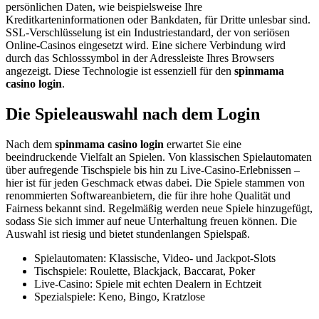
persönlichen Daten, wie beispielsweise Ihre
Kreditkarteninformationen oder Bankdaten, für Dritte unlesbar sind.
SSL-Verschlüsselung ist ein Industriestandard, der von seriösen
Online-Casinos eingesetzt wird. Eine sichere Verbindung wird
durch das Schlosssymbol in der Adressleiste Ihres Browsers
angezeigt. Diese Technologie ist essenziell für den
spinmama
casino login
.
Die Spieleauswahl nach dem Login
Nach dem
spinmama casino login
erwartet Sie eine
beeindruckende Vielfalt an Spielen. Von klassischen Spielautomaten
über aufregende Tischspiele bis hin zu Live-Casino-Erlebnissen –
hier ist für jeden Geschmack etwas dabei. Die Spiele stammen von
renommierten Softwareanbietern, die für ihre hohe Qualität und
Fairness bekannt sind. Regelmäßig werden neue Spiele hinzugefügt,
sodass Sie sich immer auf neue Unterhaltung freuen können. Die
Auswahl ist riesig und bietet stundenlangen Spielspaß.
Spielautomaten: Klassische, Video- und Jackpot-Slots
Tischspiele: Roulette, Blackjack, Baccarat, Poker
Live-Casino: Spiele mit echten Dealern in Echtzeit
Spezialspiele: Keno, Bingo, Kratzlose