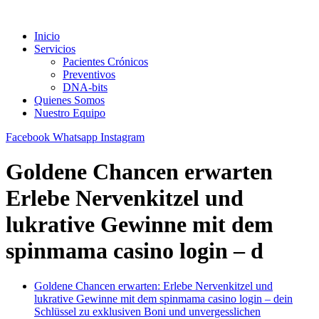
Menú
Inicio
Servicios
Pacientes Crónicos
Preventivos
DNA-bits
Quienes Somos
Nuestro Equipo
Facebook
Whatsapp
Instagram
Goldene Chancen erwarten
Erlebe Nervenkitzel und
lukrative Gewinne mit dem
spinmama casino login – d
Goldene Chancen erwarten: Erlebe Nervenkitzel und
lukrative Gewinne mit dem spinmama casino login – dein
Schlüssel zu exklusiven Boni und unvergesslichen