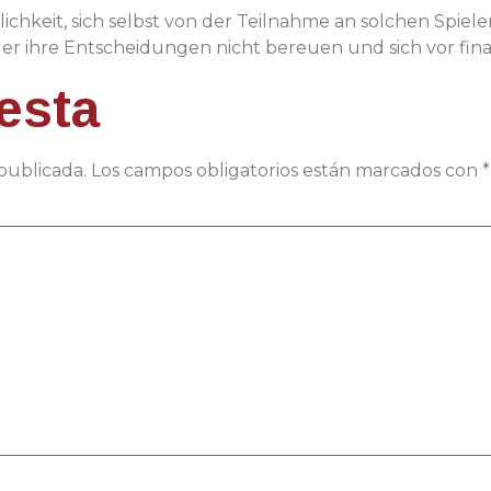
ichkeit, sich selbst von der Teilnahme an solchen Spiel
ler ihre Entscheidungen nicht bereuen und sich vor fi
esta
publicada.
Los campos obligatorios están marcados con
*