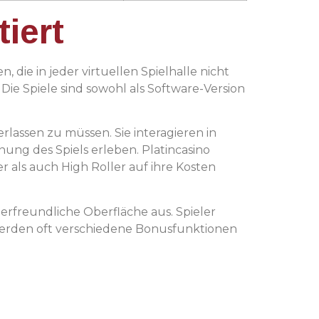
tiert
die in jeder virtuellen Spielhalle nicht
Die Spiele sind sowohl als Software-Version
lassen zu müssen. Sie interagieren in
nung des Spiels erleben. Platincasino
r als auch High Roller auf ihre Kosten
zerfreundliche Oberfläche aus. Spieler
werden oft verschiedene Bonusfunktionen