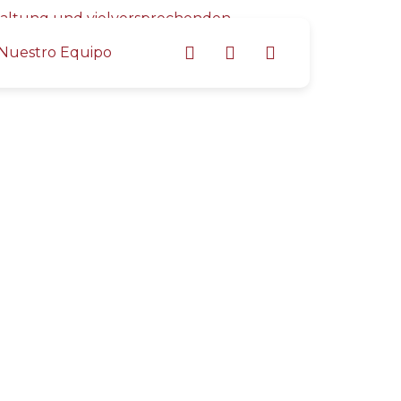
rhaltung und vielversprechenden
Nuestro Equipo
 warten:
d – Dein
erhaltung