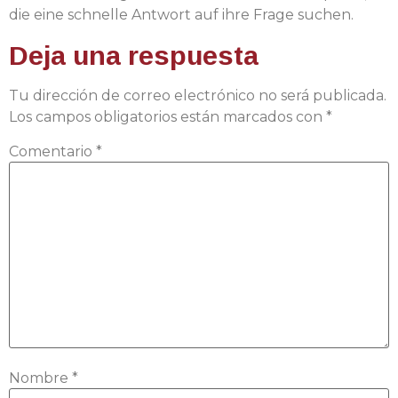
die eine schnelle Antwort auf ihre Frage suchen.
Deja una respuesta
Tu dirección de correo electrónico no será publicada.
Los campos obligatorios están marcados con
*
Comentario
*
Nombre
*