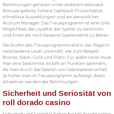
Belohnungen gehören unter anderem exklusive
Bonusangebote, höhere Cashback-Prozentsätze,
schnellere Auszahlungen und ein persönlicher
Account Manager. Das Treueprogramm ist eine tolle
Möglichkeit, die Loyalität der Spieler zu belohnen
und ihnen ein noch besseres Spielerlebnis zu bieten.
Die Stufen des Treueprogramms sind in der Regel in
verschiedene Level unterteilt, wie zum Beispiel
Bronze, Silber, Gold und Platin. Für jeden Level muss
man eine bestimmte Anzahl an Punkten sammeln,
die man durch das Spielen von Casinospielen erhält.
Je höher man im Treueprogramm aufsteigt, desto
attraktiver werden die Belohnungen.
Sicherheit und Seriosität von
roll dorado casino
Sicherheit und Seriosität haben bei roll dorado casino