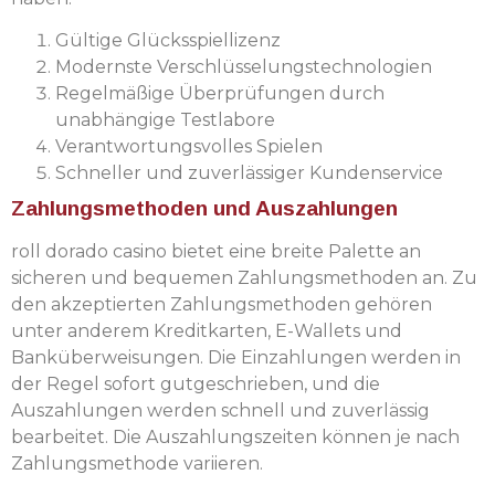
Gültige Glücksspiellizenz
Modernste Verschlüsselungstechnologien
Regelmäßige Überprüfungen durch
unabhängige Testlabore
Verantwortungsvolles Spielen
Schneller und zuverlässiger Kundenservice
Zahlungsmethoden und Auszahlungen
roll dorado casino bietet eine breite Palette an
sicheren und bequemen Zahlungsmethoden an. Zu
den akzeptierten Zahlungsmethoden gehören
unter anderem Kreditkarten, E-Wallets und
Banküberweisungen. Die Einzahlungen werden in
der Regel sofort gutgeschrieben, und die
Auszahlungen werden schnell und zuverlässig
bearbeitet. Die Auszahlungszeiten können je nach
Zahlungsmethode variieren.