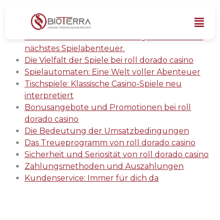
Goldene Momente garantiert: Erlebe die
aufregende Welt von rolldorado casino und
sichere dir exklusive Bonusangebote für dein
nächstes Spielabenteuer.
Die Vielfalt der Spiele bei roll dorado casino
Spielautomaten: Eine Welt voller Abenteuer
Tischspiele: Klassische Casino-Spiele neu
interpretiert
Bonusangebote und Promotionen bei roll
dorado casino
Die Bedeutung der Umsatzbedingungen
Das Treueprogramm von roll dorado casino
Sicherheit und Seriosität von roll dorado casino
Zahlungsmethoden und Auszahlungen
Kundenservice: Immer für dich da
Goldene Momente