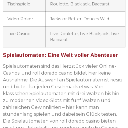
Tischspiele
Roulette, Blackjack, Baccarat
Video Poker
Jacks or Better, Deuces Wild
Live Casino
Live Roulette, Live Blackjack, Live
Baccarat
Spielautomaten: Eine Welt voller Abenteuer
Spielautomaten sind das Herzstück vieler Online-
Casinos, und roll dorado casino bildet hier keine
Ausnahme. Die Auswahl an Spielautomaten ist riesig
und bietet für jeden Geschmack etwas. Von
klassischen Spielautomaten mit drei Walzen bis hin
zu modernen Video-Slots mit fünf Walzen und
zahlreichen Gewinnlinien – hier kann man
stundenlang spielen und dabei sein Glück testen.
Die Spielautomaten von roll dorado casino bieten
nicht nur Unterhaltung, sondern auch die Chance