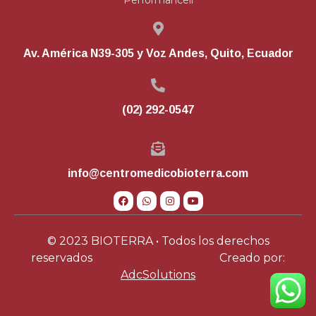
Av. América N39-305 y Voz Andes, Quito, Ecuador
(02) 292-0547
info@centromedicobioterra.com
© 2023 BIOTERRA • Todos los derechos
reservados
Creado por:
AdcSolutions