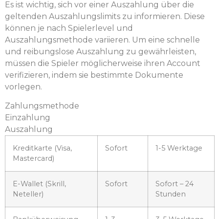
Es ist wichtig, sich vor einer Auszahlung über die
geltenden Auszahlungslimits zu informieren. Diese
können je nach Spielerlevel und
Auszahlungsmethode variieren. Um eine schnelle
und reibungslose Auszahlung zu gewährleisten,
müssen die Spieler möglicherweise ihren Account
verifizieren, indem sie bestimmte Dokumente
vorlegen.
Zahlungsmethode
Einzahlung
Auszahlung
Kreditkarte (Visa,
Sofort
1-5 Werktage
Mastercard)
E-Wallet (Skrill,
Sofort
Sofort – 24
Neteller)
Stunden