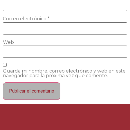
Correo electrónico
*
Web
Guarda mi nombre, correo electrónico y web en este
navegador para la próxima vez que comente.