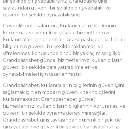
bir şekilde giriş yapabilirsiniz. Grandpasha giriş
sayfasından güvenli bir şekilde giriş yapabilir ve
güvenli bir şekilde oynayabilirsiniz.
Güvenlik politikalarımız, kullanıcıların bilgilerinin
korunması ve verimli bir şekilde hizmetlerimizi
kullanmaları için önemlidir. Grandpashabet, kullanıcı
bilgilerinin güvenli bir şekilde saklanması ve
şifrelenmesi konusunda öncü bir yaklaşım sergiliyor.
Grandpashabet güncel hizmetlerimiz, kullanıcıların
güvenli bir şekilde para yatırabilmeleri ve
oynatabilmeleri için tasarlanmıştır.
Grandpashabet, kullanıcıların bilgilerinin güvenliğini
sağlamak için en modern güvenlik teknolojilerini
kullanmaktadır. Grandpashabet güncel
hizmetlerimiz, kullanıcıların bilgilerinin korunması ve
güvenli bir şekilde oynama deneyimini sağlar.
Grandpashabet giriş sayfasından güvenli bir şekilde
giriş yapabilir ve güvenli bir şekilde oynayabilirsiniz.