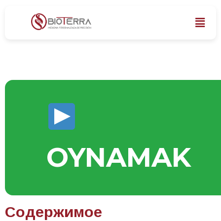
GRANDPASHABET
CANLI CASİNO &
BAHİS
OYNAMAK
Содержимое