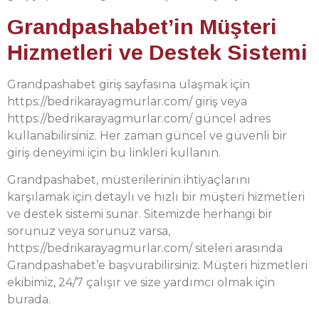
Grandpashabet’in Müşteri
Hizmetleri ve Destek Sistemi
Grandpashabet giriş sayfasına ulaşmak için
https://bedrikarayagmurlar.com/ giriş veya
https://bedrikarayagmurlar.com/ güncel adres
kullanabilirsiniz. Her zaman güncel ve güvenli bir
giriş deneyimi için bu linkleri kullanın.
Grandpashabet, müsterilerinin ihtiyaçlarını
karşılamak için detaylı ve hızlı bir müşteri hizmetleri
ve destek sistemi sunar. Sitemizde herhangi bir
sorunuz veya sorunuz varsa,
https://bedrikarayagmurlar.com/ siteleri arasında
Grandpashabet’e başvurabilirsiniz. Müşteri hizmetleri
ekibimiz, 24/7 çalışır ve size yardımcı olmak için
burada.