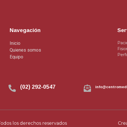
Navegación
Ser
Paci
Inicio
Fisio
Quienes somos
Perf
Equipo
(02) 292-0547
info@centromed
RA • Todos los derechos reservados
Cre