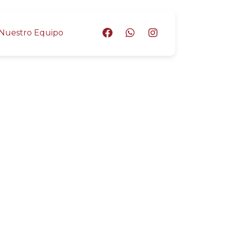
I CASİNO
Nuestro Equipo