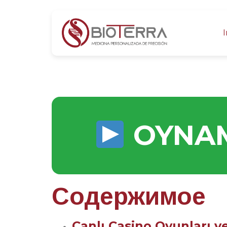
GRANDPAS
I
& BAHİS
OYNA
Содержимое
Canlı Casino Oyunları ve