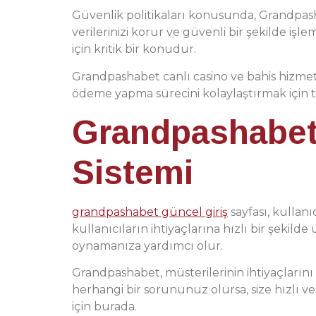
Güvenlik politikaları konusunda, Grandpashab
verilerinizi korur ve güvenli bir şekilde i
için kritik bir konudur.
Grandpashabet canlı casino ve bahis hizmetler
ödeme yapma sürecini kolaylaştırmak için tas
Grandpashabet’
Sistemi
grandpashabet güncel giriş
sayfası, kullanı
kullanıcıların ihtiyaçlarına hızlı bir şekil
oynamanıza yardımcı olur.
Grandpashabet, müsterilerinin ihtiyaçlarını 
herhangi bir sorununuz olursa, size hızlı ve
için burada.