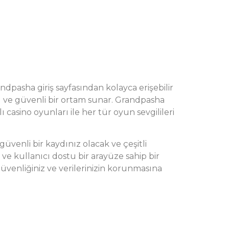
dpasha giriş sayfasından kolayca erişebilir
stu ve güvenli bir ortam sunar. Grandpasha
ı casino oyunları ile her tür oyun sevgilileri
üvenli bir kaydınız olacak ve çeşitli
ve kullanıcı dostu bir arayüze sahip bir
güvenliğiniz ve verilerinizin korunmasına