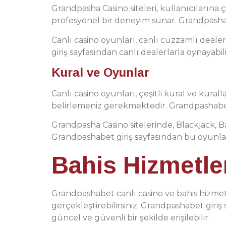
Grandpasha Casino siteleri, kullanıcılarına ç
profesyonel bir deneyim sunar. Grandpashab
Canlı casino oyunları, canlı cüzzamlı deal
giriş sayfasından canlı dealerlarla oynayabilir
Kural ve Oyunlar
Canlı casino oyunları, çeşitli kural ve kur
belirlemeniz gerekmektedir. Grandpashabet
Grandpasha Casino sitelerinde, Blackjack, B
Grandpashabet giriş sayfasından bu oyunları
Bahis Hizmetler
Grandpashabet canlı casino ve bahis hizmetler
gerçekleştirebilirsiniz. Grandpashabet giri
güncel ve güvenli bir şekilde erişilebilir.