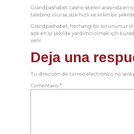
Grandpashabet casino siteleri arasında en 
talebiniz olursa, size hızlı ve etkin bir şeki
Grandpashabet, herhangi bir sorununuz olurs
size en iyi şekilde yardımcı olmak için bura
verir.
Deja una respu
Tu dirección de correo electrónico no será 
Comentario
*