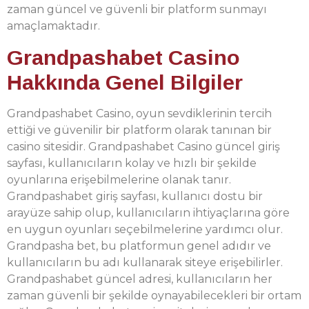
zaman güncel ve güvenli bir platform sunmayı
amaçlamaktadır.
Grandpashabet Casino
Hakkında Genel Bilgiler
Grandpashabet Casino, oyun sevdiklerinin tercih
ettiği ve güvenilir bir platform olarak tanınan bir
casino sitesidir. Grandpashabet Casino güncel giriş
sayfası, kullanıcıların kolay ve hızlı bir şekilde
oyunlarına erişebilmelerine olanak tanır.
Grandpashabet giriş sayfası, kullanıcı dostu bir
arayüze sahip olup, kullanıcıların ihtiyaçlarına göre
en uygun oyunları seçebilmelerine yardımcı olur.
Grandpasha bet, bu platformun genel adıdır ve
kullanıcıların bu adı kullanarak siteye erişebilirler.
Grandpashabet güncel adresi, kullanıcıların her
zaman güvenli bir şekilde oynayabilecekleri bir ortam