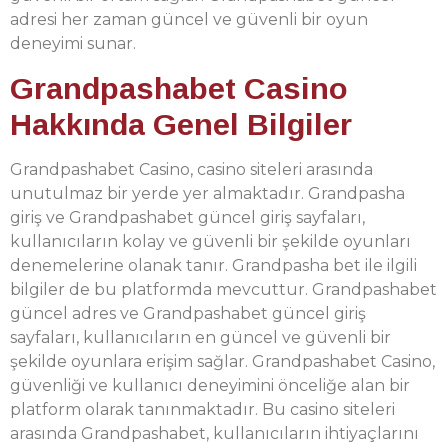
adresi her zaman güncel ve güvenli bir oyun
deneyimi sunar.
Grandpashabet Casino
Hakkında Genel Bilgiler
Grandpashabet Casino, casino siteleri arasında
unutulmaz bir yerde yer almaktadır. Grandpasha
giriş ve Grandpashabet güncel giriş sayfaları,
kullanıcıların kolay ve güvenli bir şekilde oyunları
denemelerine olanak tanır. Grandpasha bet ile ilgili
bilgiler de bu platformda mevcuttur. Grandpashabet
güncel adres ve Grandpashabet güncel giriş
sayfaları, kullanıcıların en güncel ve güvenli bir
şekilde oyunlara erişim sağlar. Grandpashabet Casino,
güvenliği ve kullanıcı deneyimini önceliğe alan bir
platform olarak tanınmaktadır. Bu casino siteleri
arasında Grandpashabet, kullanıcıların ihtiyaçlarını