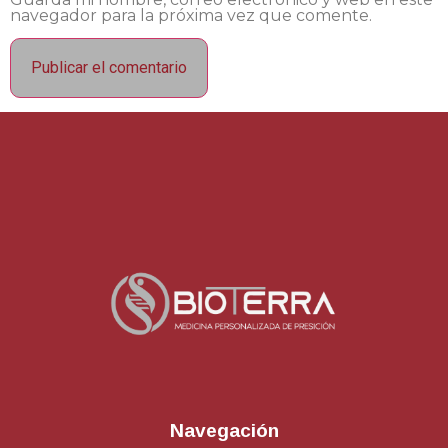
navegador para la próxima vez que comente.
Navegación