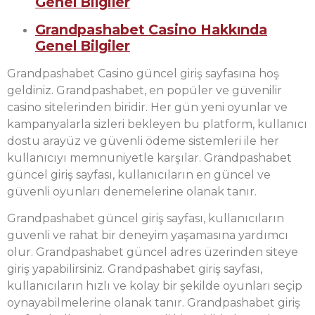
Genel Bilgiler
Grandpashabet Casino Hakkında
Genel Bilgiler
Grandpashabet Casino güncel giriş sayfasına hoş
geldiniz. Grandpashabet, en popüler ve güvenilir
casino sitelerinden biridir. Her gün yeni oyunlar ve
kampanyalarla sizleri bekleyen bu platform, kullanıcı
dostu arayüz ve güvenli ödeme sistemleri ile her
kullanıcıyı memnuniyetle karşılar. Grandpashabet
güncel giriş sayfası, kullanıcıların en güncel ve
güvenli oyunları denemelerine olanak tanır.
Grandpashabet güncel giriş sayfası, kullanıcıların
güvenli ve rahat bir deneyim yaşamasına yardımcı
olur. Grandpashabet güncel adres üzerinden siteye
giriş yapabilirsiniz. Grandpashabet giriş sayfası,
kullanıcıların hızlı ve kolay bir şekilde oyunları seçip
oynayabilmelerine olanak tanır. Grandpashabet giriş