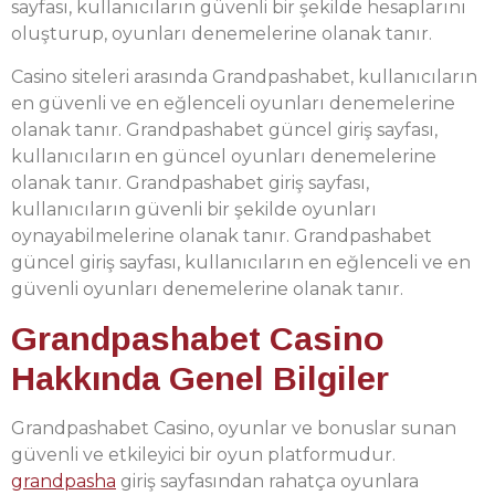
sayfası, kullanıcıların güvenli bir şekilde hesaplarını
oluşturup, oyunları denemelerine olanak tanır.
Casino siteleri arasında Grandpashabet, kullanıcıların
en güvenli ve en eğlenceli oyunları denemelerine
olanak tanır. Grandpashabet güncel giriş sayfası,
kullanıcıların en güncel oyunları denemelerine
olanak tanır. Grandpashabet giriş sayfası,
kullanıcıların güvenli bir şekilde oyunları
oynayabilmelerine olanak tanır. Grandpashabet
güncel giriş sayfası, kullanıcıların en eğlenceli ve en
güvenli oyunları denemelerine olanak tanır.
Grandpashabet Casino
Hakkında Genel Bilgiler
Grandpashabet Casino, oyunlar ve bonuslar sunan
güvenli ve etkileyici bir oyun platformudur.
grandpasha
giriş sayfasından rahatça oyunlara