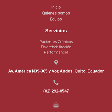
Inicio
Quienes somos
Equipo
Servicios
Pacientes Crónicos
Fisiorehabilitación
Performancell
Av. América N39-305 y Voz Andes, Quito, Ecuador
(02) 292-0547