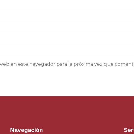
 web en este navegador para la próxima vez que coment
Navegación
Ser