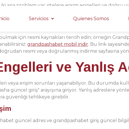
 iki ana problem var: sitelere erişim engelleri ve doğru 
dpashabet casino arayan oyuncular bazen "grandpashabe
nicio
Servicios
Quienes Somos
ıda hem problemi tanımlayıp hem de pratik çözüm yollar
 yaparken kafanız daha rahat olur.
bulmak için resmi kaynakları tercih edin; örneğin Gran
nabilirsiniz:
grandpashabet mobil indir
. Bu link sayesin
doğrudan resmi veya doğrulanmış indirme sayfasına yönle
ngelleri ve Yanlış A
ri veya erişim sorunları yaşanabiliyor. Bu durumda kul
ha güncel giriş" arayışına giriyor. Yanlış adreslere yön
ra güvenliği tehlikeye girebilir.
işim
habet güncel adres ve grandpashabet giriş güncel bilgile