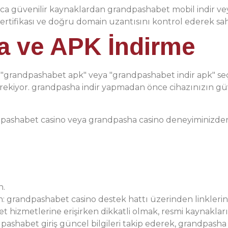
ca güvenilir kaynaklardan grandpashabet mobil indir vey
 sertifikası ve doğru domain uzantısını kontrol ederek sa
a ve APK İndirme
, "grandpashabet apk" veya "grandpashabet indir apk" s
rekiyor. grandpasha indir yapmadan önce cihazınızın güv
dpashabet casino veya grandpasha casino deneyiminizden
n.
n: grandpashabet casino destek hattı üzerinden linkleri
 hizmetlerine erişirken dikkatli olmak, resmi kaynaklar
shabet giriş güncel bilgileri takip ederek, grandpash