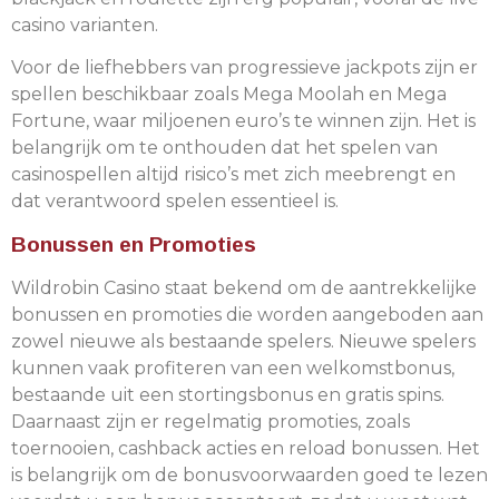
casino varianten.
Voor de liefhebbers van progressieve jackpots zijn er
spellen beschikbaar zoals Mega Moolah en Mega
Fortune, waar miljoenen euro’s te winnen zijn. Het is
belangrijk om te onthouden dat het spelen van
casinospellen altijd risico’s met zich meebrengt en
dat verantwoord spelen essentieel is.
Bonussen en Promoties
Wildrobin Casino staat bekend om de aantrekkelijke
bonussen en promoties die worden aangeboden aan
zowel nieuwe als bestaande spelers. Nieuwe spelers
kunnen vaak profiteren van een welkomstbonus,
bestaande uit een stortingsbonus en gratis spins.
Daarnaast zijn er regelmatig promoties, zoals
toernooien, cashback acties en reload bonussen. Het
is belangrijk om de bonusvoorwaarden goed te lezen