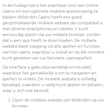
In de huidige tijd is het essentieel voor een online
casino om een optimale mobiele speelervaring te
bieden. Wildrobin Casino heeft een goed
geoptimaliseerde mobiele website die compatibel is
met diverse smartphones en tablets. U kunt
eenvoudig spelen via uw mobiele browser, zonder
dat u een app hoeft te downloaden. De mobiele
website biedt toegang tot alle spellen en functies
van het casino, waardoor u overal en op elk moment
kunt genieten van uw favoriete casinospellen.
De interface is gebruiksvriendelijk en intuïtief,
waardoor het gemakkelijk is om te navigeren en
spellen te vinden. De mobiele website is volledig
beveiligd, waardoor u veilig kunt spelen en betalen,
waar u zich ook bevindt.
Open de mobiele website van Wildrobin via uw
browser.