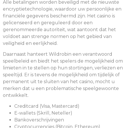
Alle betalingen worden beveiligd met de nieuwste
encryptietechnologie, waardoor uw persoonlijke en
financiële gegevens beschermd zijn. Het casino is
gelicenseerd en gereguleerd door een
gerenommeerde autoriteit, wat aantoont dat het
voldoet aan strenge normen op het gebied van
veiligheid en eerlijkheid.
Daarnaast hanteert Wildrobin een verantwoord
speelbeleid en biedt het spelers de mogelijkheid om
limieten in te stellen op hun stortingen, verliezen en
speeltijd. Er is tevens de mogelijkheid om tijdelijk of
permanent uit te sluiten van het casino, mocht u
merken dat u een problematische speelgewoonte
ontwikkelt.
Creditcard (Visa, Mastercard)
E-wallets (Skrill, Neteller)
Bankoverschrijvingen
Cryptocurrencies (Bitcoin, Ethereum)