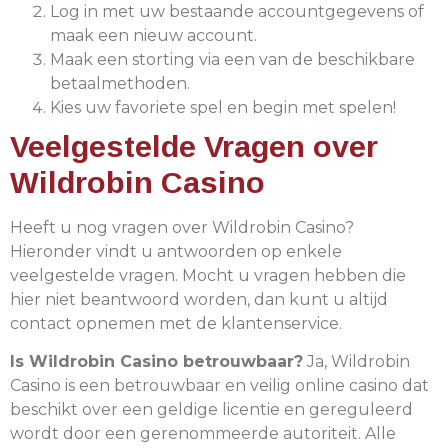
Log in met uw bestaande accountgegevens of
maak een nieuw account.
Maak een storting via een van de beschikbare
betaalmethoden.
Kies uw favoriete spel en begin met spelen!
Veelgestelde Vragen over
Wildrobin Casino
Heeft u nog vragen over Wildrobin Casino?
Hieronder vindt u antwoorden op enkele
veelgestelde vragen. Mocht u vragen hebben die
hier niet beantwoord worden, dan kunt u altijd
contact opnemen met de klantenservice.
Is Wildrobin Casino betrouwbaar?
Ja, Wildrobin
Casino is een betrouwbaar en veilig online casino dat
beschikt over een geldige licentie en gereguleerd
wordt door een gerenommeerde autoriteit. Alle