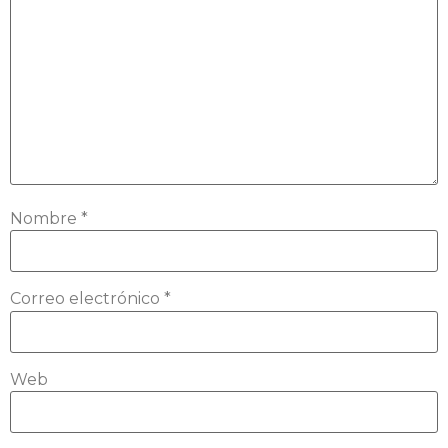
Nombre
*
Correo electrónico
*
Web