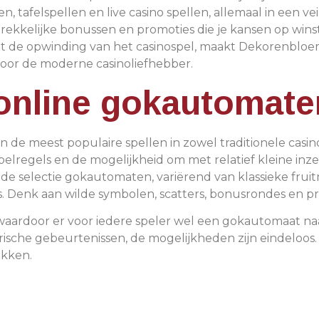
 tafelspellen en live casino spellen, allemaal in een v
rekkelijke bonussen en promoties die je kansen op wins
t de opwinding van het casinospel, maakt Dekorenblo
oor de moderne casinoliefhebber.
 online gokautomate
 de meest populaire spellen in zowel traditionele casino
pelregels en de mogelijkheid om met relatief kleine inze
e selectie gokautomaten, variërend van klassieke frui
. Denk aan wilde symbolen, scatters, bonusrondes en pr
waardoor er voor iedere speler wel een gokautomaat naar
orische gebeurtenissen, de mogelijkheden zijn eindeloo
ekken.