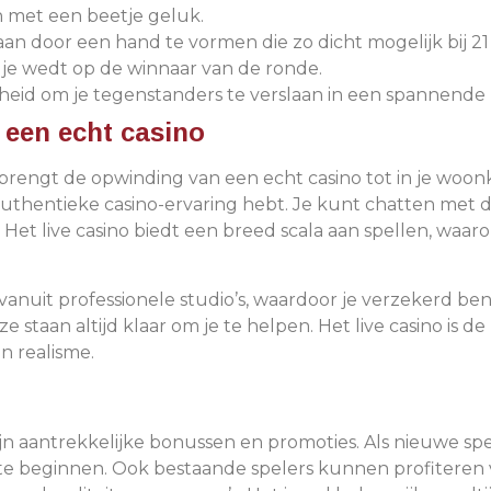
in met een beetje geluk.
an door een hand te vormen die zo dicht mogelijk bij 21 
je wedt op de winnaar van de ronde.
gheid om je tegenstanders te verslaan in een spannende 
 een echt casino
rengt de opwinding van een echt casino tot in je woonk
authentieke casino-ervaring hebt. Je kunt chatten met d
n. Het live casino biedt een breed scala aan spellen, waa
vanuit professionele studio’s, waardoor je verzekerd be
 ze staan altijd klaar om je te helpen. Het live casino is
n realisme.
 aantrekkelijke bonussen en promoties. Als nieuwe spe
te beginnen. Ook bestaande spelers kunnen profiteren v