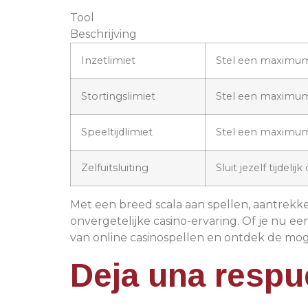
Tool
Beschrijving
Inzetlimiet
Stel een maximum 
Stortingslimiet
Stel een maximum 
Speeltijdlimiet
Stel een maximum 
Zelfuitsluiting
Sluit jezelf tijdel
Met een breed scala aan spellen, aantrek
onvergetelijke casino-ervaring. Of je nu een
van online casinospellen en ontdek de mog
Deja una respu