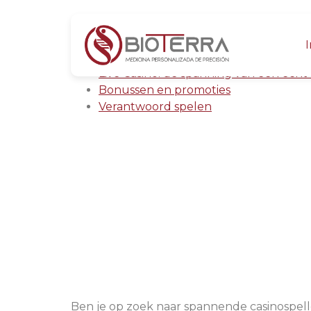
Grijp je kans op winst met de spanne
De wereld van online gokautomaten
I
Tafelspellen: de klassiekers opnieuw 
Live Casino: de spanning van een echt 
Bonussen en promoties
Verantwoord spelen
Grijp je k
spannendst
Dekorenbl
Ben je op zoek naar spannende casinospelle