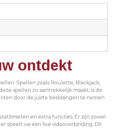
uw ontdekt
len. Spellen zoals Roulette, Blackjack,
eze spellen zo aantrekkelijk maakt, is de
roten door de juiste beslissingen te nemen
etlimieten en extra functies. Er zijn zowel
 speelt via een live videoverbinding. Dit