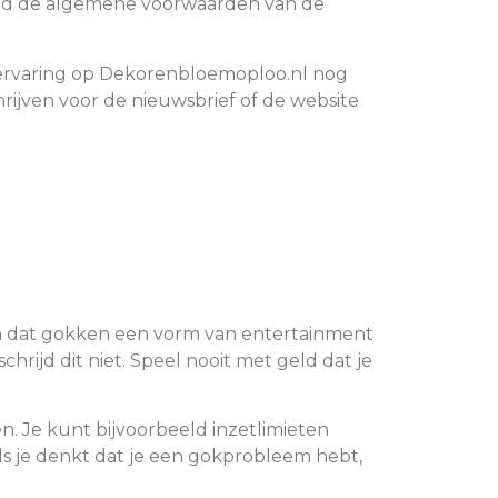
altijd de algemene voorwaarden van de
lervaring op Dekorenbloemoploo.nl nog
hrijven voor de nieuwsbrief of de website
n dat gokken een vorm van entertainment
chrijd dit niet. Speel nooit met geld dat je
. Je kunt bijvoorbeeld inzetlimieten
. Als je denkt dat je een gokprobleem hebt,