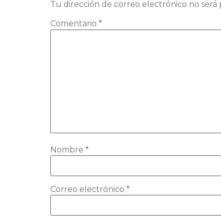
Tu dirección de correo electrónico no será 
Comentario
*
Nombre
*
Correo electrónico
*