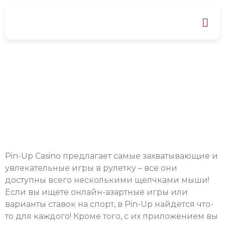
Пин Ап скачать
приложение
букмекерской
конторы ? Pin Up Bet
для ставок на спорт с
телефона
Pin-Up Casino предлагает самые захватывающие и
увлекательные игры в рулетку – все они
доступны всего несколькими щелчками мыши!
Если вы ищете онлайн-азартные игры или
варианты ставок на спорт, в Pin-Up найдется что-
то для каждого! Кроме того, с их приложением вы