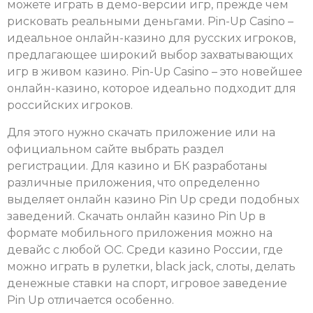
можете играть в демо-версии игр, прежде чем
рисковать реальными деньгами. Pin-Up Casino –
идеальное онлайн-казино для русских игроков,
предлагающее широкий выбор захватывающих
игр в живом казино. Pin-Up Casino – это новейшее
онлайн-казино, которое идеально подходит для
российских игроков.
Для этого нужно скачать приложение или на
официальном сайте выбрать раздел
регистрации. Для казино и БК разработаны
различные приложения, что определенно
выделяет онлайн казино Pin Up среди подобных
заведений. Скачать онлайн казино Pin Up в
формате мобильного приложения можно на
девайс с любой ОС. Среди казино России, где
можно играть в рулетки, black jack, слоты, делать
денежные ставки на спорт, игровое заведение
Pin Up отличается особенно.