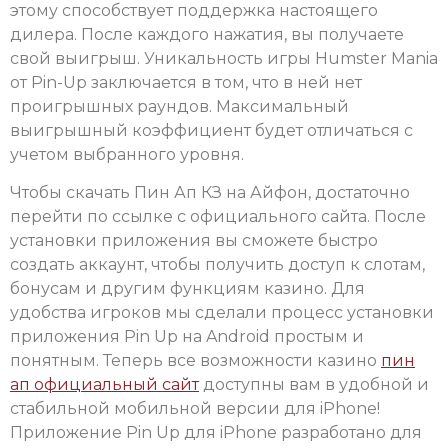
этому способствует поддержка настоящего
дилера. После каждого нажатия, вы получаете
свой выигрыш. Уникальность игры Humster Mania
от Pin-Up заключается в том, что в ней нет
проигрышных раундов. Максимальный
выигрышный коэффициент будет отличаться с
учетом выбранного уровня.
Чтобы скачать Пин Ап КЗ на Айфон, достаточно
перейти по ссылке с официального сайта. После
установки приложения вы сможете быстро
создать аккаунт, чтобы получить доступ к слотам,
бонусам и другим функциям казино. Для
удобства игроков мы сделали процесс установки
приложения Pin Up на Android простым и
понятным. Теперь все возможности казино
пин
ап официальный сайт
доступны вам в удобной и
стабильной мобильной версии для iPhone!
Приложение Pin Up для iPhone разработано для