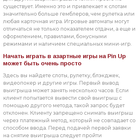
существует. Именно это и привлекает к слотам
значительно больше гемблеров, чем рулетка или
любая карточная игра. Игровые автоматы могут
отличаться не только показателем отдачи, а еще и
оформлением, правилами, бонусными
режимами и наличием специальных мини-игр.
Начать играть в азартные игры на Pin Up
может быть очень просто
Здесь вы найдете слоты, рулетку, блэкджек,
видеопокер и другие игры. Первый вывод
выигрыша может занять несколько часов. Если
клиент попытается вывести свой выигрыш с
помощью другого метода, такой запрос будет
отклонен. Клиенту запрещено снимать выигрыш
через платежный метод, который не совпадает со
способом ввода. Перед подачей первой заявки
на снятие выигрыша следует пройти