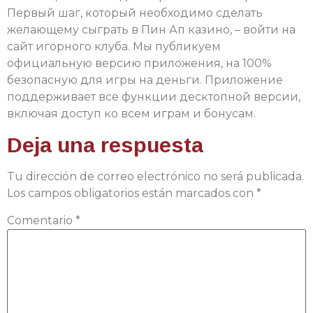
Первый шаг, который необходимо сделать
желающему сыграть в Пин Ап казино, – войти на
сайт игорного клуба. Мы публикуем
официальную версию приложения, на 100%
безопасную для игры на деньги. Приложение
поддерживает все функции десктопной версии,
включая доступ ко всем играм и бонусам.
Deja una respuesta
Tu dirección de correo electrónico no será publicada.
Los campos obligatorios están marcados con
*
Comentario
*