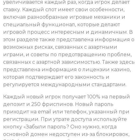
увеличивается каждый раз, когда игрок делает
ставку. Каждый слот имеет свои особенности,
включая разнообразные игровые механики и
специальный функционал, которые делают
игровой процесс интересным и динамичным. В
этом разделе также представлена информация о
возможных рисках, связанных с азартными
играми, и советы по предотвращению проблем,
связанных с азартной зависимостью. Также здесь
представлена информация о лицензии казино,
которая подтверждает его законность и
регулируется международными стандартами.
Каждый новый игрок получает 100% на первый
депозит и 250 фриспинов. Новый пароль
приходит на email или телефон, указанный при
регистрации. При утрате доступа используйте
кнопку «Забыли пароль? Оно нужно, когда
основной домен недоступен из-за блокировок,