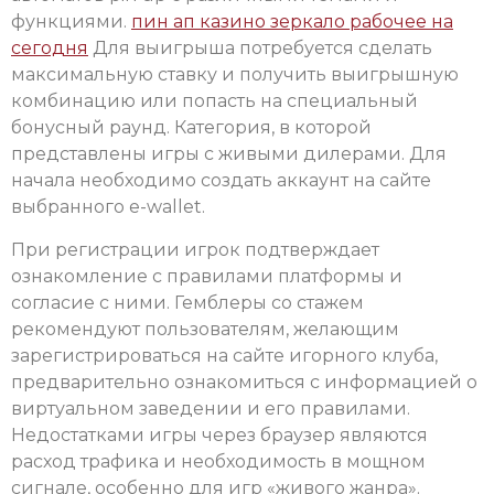
функциями.
пин ап казино зеркало рабочее на
сегодня
Для выигрыша потребуется сделать
максимальную ставку и получить выигрышную
комбинацию или попасть на специальный
бонусный раунд. Категория, в которой
представлены игры с живыми дилерами. Для
начала необходимо создать аккаунт на сайте
выбранного e-wallet.
При регистрации игрок подтверждает
ознакомление с правилами платформы и
согласие с ними. Гемблеры со стажем
рекомендуют пользователям, желающим
зарегистрироваться на сайте игорного клуба,
предварительно ознакомиться с информацией о
виртуальном заведении и его правилами.
Недостатками игры через браузер являются
расход трафика и необходимость в мощном
сигнале, особенно для игр «живого жанра».