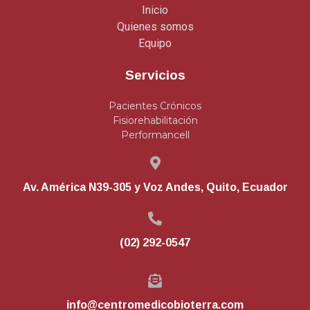
Inicio
Quienes somos
Equipo
Servicios
Pacientes Crónicos
Fisiorehabilitación
Performancell
Av. América N39-305 y Voz Andes, Quito, Ecuador
(02) 292-0547
info@centromedicobioterra.com