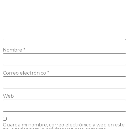
Nombre
*
Correo electrónico
*
Web
Guarda mi nombre, correo electrónico y web en este