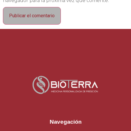
navegador para la próxima vez que comente.
Navegación