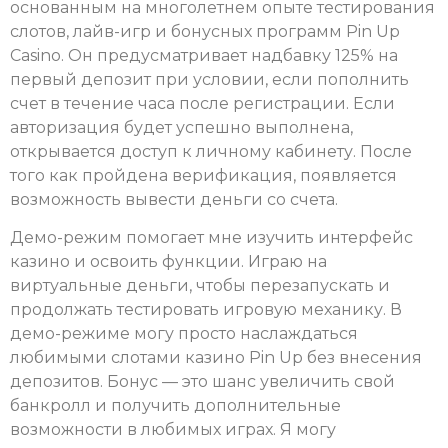
основанным на многолетнем опыте тестирования
слотов, лайв-игр и бонусных программ Pin Up
Casino. Он предусматривает надбавку 125% на
первый депозит при условии, если пополнить
счет в течение часа после регистрации. Если
авторизация будет успешно выполнена,
открывается доступ к личному кабинету. После
того как пройдена верификация, появляется
возможность вывести деньги со счета.
Демо-режим помогает мне изучить интерфейс
казино и освоить функции. Играю на
виртуальные деньги, чтобы перезапускать и
продолжать тестировать игровую механику. В
демо-режиме могу просто наслаждаться
любимыми слотами казино Pin Up без внесения
депозитов. Бонус — это шанс увеличить свой
банкролл и получить дополнительные
возможности в любимых играх. Я могу