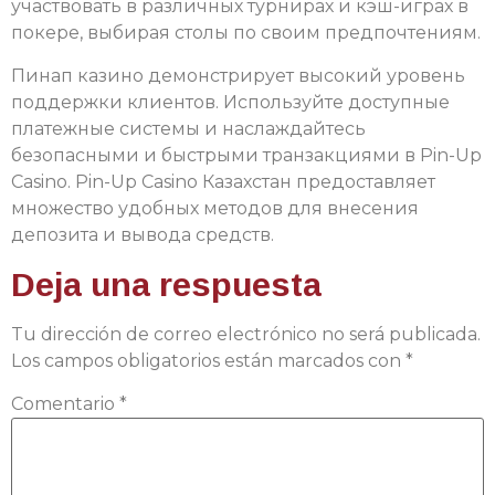
участвовать в различных турнирах и кэш-играх в
покере, выбирая столы по своим предпочтениям.
Пинап казино демонстрирует высокий уровень
поддержки клиентов. Используйте доступные
платежные системы и наслаждайтесь
безопасными и быстрыми транзакциями в Pin-Up
Casino. Pin-Up Casino Казахстан предоставляет
множество удобных методов для внесения
депозита и вывода средств.
Deja una respuesta
Tu dirección de correo electrónico no será publicada.
Los campos obligatorios están marcados con
*
Comentario
*