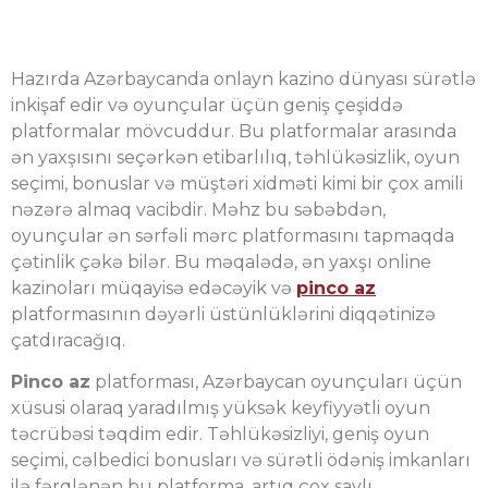
əldə edə bilərsiniz?
Hazırda Azərbaycanda onlayn kazino dünyası sürətlə
inkişaf edir və oyunçular üçün geniş çeşiddə
platformalar mövcuddur. Bu platformalar arasında
ən yaxşısını seçərkən etibarlılıq, təhlükəsizlik, oyun
seçimi, bonuslar və müştəri xidməti kimi bir çox amili
nəzərə almaq vacibdir. Məhz bu səbəbdən,
oyunçular ən sərfəli mərc platformasını tapmaqda
çətinlik çəkə bilər. Bu məqalədə, ən yaxşı online
kazinoları müqayisə edəcəyik və
pinco az
platformasının dəyərli üstünlüklərini diqqətinizə
çatdıracağıq.
Pinco az
platforması, Azərbaycan oyunçuları üçün
xüsusi olaraq yaradılmış yüksək keyfiyyətli oyun
təcrübəsi təqdim edir. Təhlükəsizliyi, geniş oyun
seçimi, cəlbedici bonusları və sürətli ödəniş imkanları
ilə fərqlənən bu platforma, artıq çox saylı