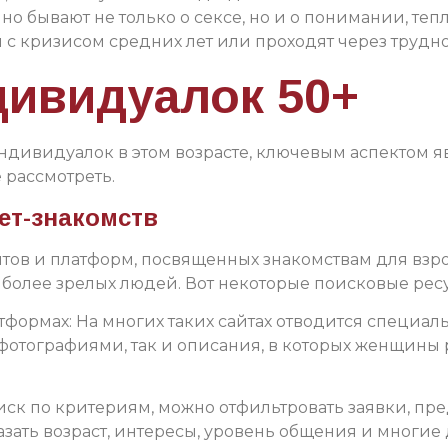
но бывают не только о сексе, но и о понимании, те
 с кризисом средних лет или проходят через трудн
дивидуалок 50+
ндивидуалок в этом возрасте, ключевым аспектом яв
 рассмотреть.
ет-знакомств
йтов и платформ, посвященных знакомствам для взр
я более зрелых людей. Вот некоторые поисковые рес
тформах: На многих таких сайтах отводится специа
с фотографиями, так и описания, в которых женщины
иск по критериям, можно отфильтровать заявки, пр
зать возраст, интересы, уровень общения и многие