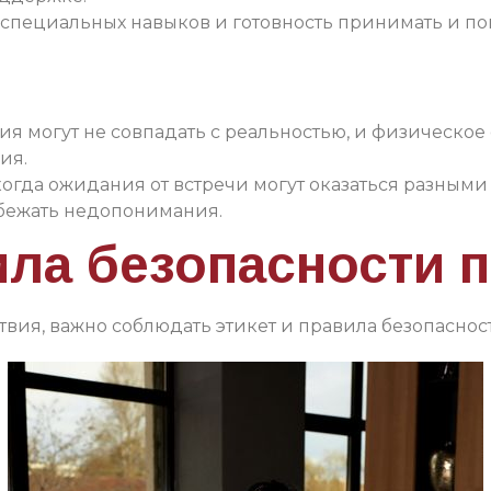
 специальных навыков и готовность принимать и по
я могут не совпадать с реальностью, и физическое
ия.
огда ожидания от встречи могут оказаться разными 
збежать недопонимания.
ила безопасности 
вия, важно соблюдать этикет и правила безопаснос