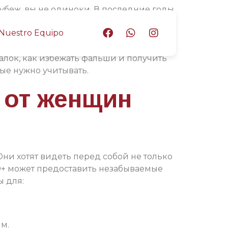
беж, вы не одиноки. В последние годы
ксом, но могут предложить интересное
Nuestro Equipo
старшего возраста продолжает расти,
й старше 50 лет, но и с ростом числа
уалок, как избежать фальши и получить
ые нужно учитывать.
 от женщин
Они хотят видеть перед собой не только
0+ может предоставить незабываемые
ы для:
м.