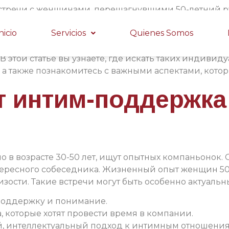
стречи с женщинами, перешагнувшими 50-летний ру
м индивидуалок, которые не просто занимаются се
nicio
Servicios
Quienes Somos
имечательно, что потребность в интимных услугах 
 восприятии красивой и полноценной жизни для люде
 этой статье вы узнаете, где искать таких индивид
 а также познакомитесь с важными аспектами, котор
т интим-поддержка
о в возрасте 30-50 лет, ищут опытных компаньонок. 
интересного собеседника. Жизненный опыт женщин 5
сти. Такие встречи могут быть особенно актуальн
оддержку и понимание.
 которые хотят провести время в компании.
ый, интеллектуальный подход к интимным отношения