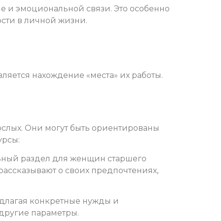
пле и эмоциональной связи. Это особенно
ости в личной жизни.
ляется нахождение «места» их работы.
ослых. Они могут быть ориентированы
урсы:
льный раздел для женщин старшего
 рассказывают о своих предпочтениях,
едлагая конкретные нужды и
 другие параметры.