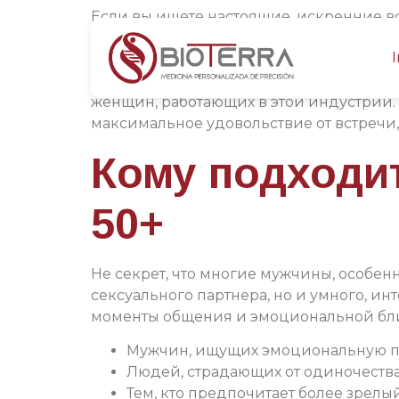
Если вы ищете настоящие, искренние в
наблюдается растущий интерес к услуга
I
общение и эмоциональную поддержку. Пр
что связано не только с изменениями в
женщин, работающих в этой индустрии. В
максимальное удовольствие от встречи,
Кому подходи
50+
Не секрет, что многие мужчины, особенн
сексуального партнера, но и умного, 
моменты общения и эмоциональной близо
Мужчин, ищущих эмоциональную п
Людей, страдающих от одиночества,
Тем, кто предпочитает более зрел