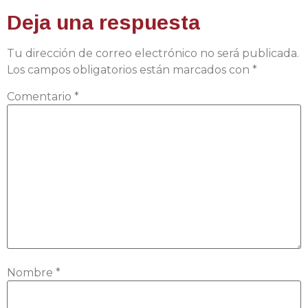
Deja una respuesta
Tu dirección de correo electrónico no será publicada.
Los campos obligatorios están marcados con
*
Comentario
*
Nombre
*