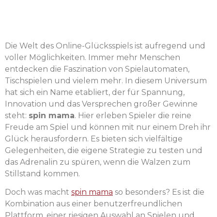
Ihren Einsatz.
Die Welt des Online-Glücksspiels ist aufregend und
voller Möglichkeiten. Immer mehr Menschen
entdecken die Faszination von Spielautomaten,
Tischspielen und vielem mehr. In diesem Universum
hat sich ein Name etabliert, der für Spannung,
Innovation und das Versprechen großer Gewinne
steht:
spin mama
. Hier erleben Spieler die reine
Freude am Spiel und können mit nur einem Dreh ihr
Glück herausfordern. Es bieten sich vielfältige
Gelegenheiten, die eigene Strategie zu testen und
das Adrenalin zu spüren, wenn die Walzen zum
Stillstand kommen.
Doch was macht
spin mama
so besonders? Es ist die
Kombination aus einer benutzerfreundlichen
Plattform, einer riesigen Auswahl an Spielen und