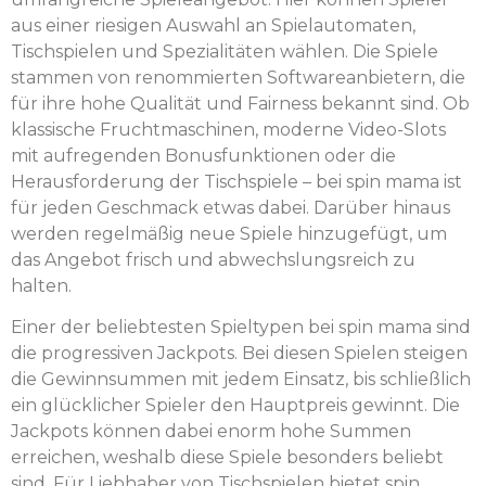
aus einer riesigen Auswahl an Spielautomaten,
Tischspielen und Spezialitäten wählen. Die Spiele
stammen von renommierten Softwareanbietern, die
für ihre hohe Qualität und Fairness bekannt sind. Ob
klassische Fruchtmaschinen, moderne Video-Slots
mit aufregenden Bonusfunktionen oder die
Herausforderung der Tischspiele – bei spin mama ist
für jeden Geschmack etwas dabei. Darüber hinaus
werden regelmäßig neue Spiele hinzugefügt, um
das Angebot frisch und abwechslungsreich zu
halten.
Einer der beliebtesten Spieltypen bei spin mama sind
die progressiven Jackpots. Bei diesen Spielen steigen
die Gewinnsummen mit jedem Einsatz, bis schließlich
ein glücklicher Spieler den Hauptpreis gewinnt. Die
Jackpots können dabei enorm hohe Summen
erreichen, weshalb diese Spiele besonders beliebt
sind. Für Liebhaber von Tischspielen bietet spin