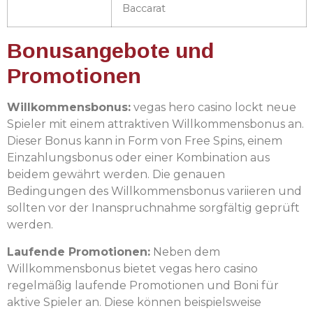
Baccarat
Bonusangebote und
Promotionen
Willkommensbonus:
vegas hero casino lockt neue
Spieler mit einem attraktiven Willkommensbonus an.
Dieser Bonus kann in Form von Free Spins, einem
Einzahlungsbonus oder einer Kombination aus
beidem gewährt werden. Die genauen
Bedingungen des Willkommensbonus variieren und
sollten vor der Inanspruchnahme sorgfältig geprüft
werden.
Laufende Promotionen:
Neben dem
Willkommensbonus bietet vegas hero casino
regelmäßig laufende Promotionen und Boni für
aktive Spieler an. Diese können beispielsweise