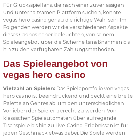
Für Glücksspielfans, die nach einer zuverlässigen
und unterhaltsamen Plattform suchen, könnte
vegas hero casino genau die richtige Wahl sein. Im
Folgenden werden wir die verschiedenen Aspekte
dieses Casinos näher beleuchten, von seinem
Spieleangebot über die Sicherheitsmaßnahmen bis
hin zu den verfügbaren Zahlungsmethoden.
Das Spieleangebot von
vegas hero casino
Vielzahl an Spielen:
Das Spieleportfolio von vegas
hero casino ist beeindruckend und deckt eine breite
Palette an Genres ab, um den unterschiedlichen
Vorlieben der Spieler gerecht zu werden. Von
klassischen Spielautomaten über aufregende
Tischspiele bis hin zu Live-Casino-Erlebnissen ist für
jeden Geschmack etwas dabei. Die Spiele werden