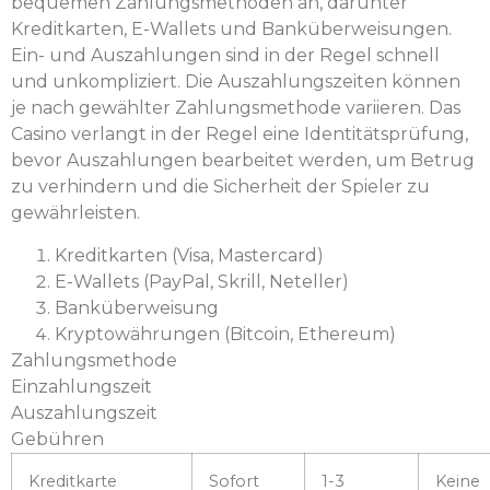
bequemen Zahlungsmethoden an, darunter
Kreditkarten, E-Wallets und Banküberweisungen.
Ein- und Auszahlungen sind in der Regel schnell
und unkompliziert. Die Auszahlungszeiten können
je nach gewählter Zahlungsmethode variieren. Das
Casino verlangt in der Regel eine Identitätsprüfung,
bevor Auszahlungen bearbeitet werden, um Betrug
zu verhindern und die Sicherheit der Spieler zu
gewährleisten.
Kreditkarten (Visa, Mastercard)
E-Wallets (PayPal, Skrill, Neteller)
Banküberweisung
Kryptowährungen (Bitcoin, Ethereum)
Zahlungsmethode
Einzahlungszeit
Auszahlungszeit
Gebühren
Kreditkarte
Sofort
1-3
Keine