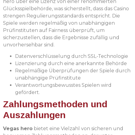
hero über eine Lizenz von einer renommierten
Glücksspielbehörde, was sicherstellt, dass das Casino
strengen Regulierungsstandards entspricht. Die
Spiele werden regelmäßig von unabhängigen
Prüfinstituten auf Fairness überprüft, um
sicherzustellen, dass die Ergebnisse zufällig und
unvorhersehbar sind.
Datenverschlüsselung durch SSL-Technologie
Lizenzierung durch eine anerkannte Behörde
Regelmäßige Überprüfungen der Spiele durch
unabhängige Prüfinstitute
Verantwortungsbewusstes Spielen wird
gefördert.
Zahlungsmethoden und
Auszahlungen
Vegas hero
bietet eine Vielzahl von sicheren und