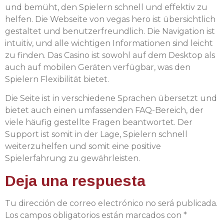
und bemüht, den Spielern schnell und effektiv zu
helfen. Die Webseite von vegas hero ist übersichtlich
gestaltet und benutzerfreundlich. Die Navigation ist
intuitiv, und alle wichtigen Informationen sind leicht
zu finden. Das Casino ist sowohl auf dem Desktop als
auch auf mobilen Geräten verfügbar, was den
Spielern Flexibilität bietet.
Die Seite ist in verschiedene Sprachen übersetzt und
bietet auch einen umfassenden FAQ-Bereich, der
viele häufig gestellte Fragen beantwortet. Der
Support ist somit in der Lage, Spielern schnell
weiterzuhelfen und somit eine positive
Spielerfahrung zu gewährleisten.
Deja una respuesta
Tu dirección de correo electrónico no será publicada.
Los campos obligatorios están marcados con
*