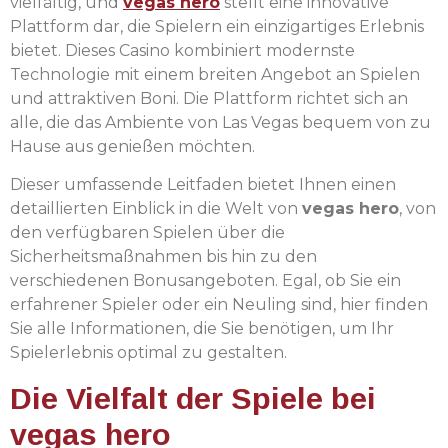
vielfältig, und
vegas hero
stellt eine innovative
Plattform dar, die Spielern ein einzigartiges Erlebnis
bietet. Dieses Casino kombiniert modernste
Technologie mit einem breiten Angebot an Spielen
und attraktiven Boni. Die Plattform richtet sich an
alle, die das Ambiente von Las Vegas bequem von zu
Hause aus genießen möchten.
Dieser umfassende Leitfaden bietet Ihnen einen
detaillierten Einblick in die Welt von
vegas hero
, von
den verfügbaren Spielen über die
Sicherheitsmaßnahmen bis hin zu den
verschiedenen Bonusangeboten. Egal, ob Sie ein
erfahrener Spieler oder ein Neuling sind, hier finden
Sie alle Informationen, die Sie benötigen, um Ihr
Spielerlebnis optimal zu gestalten.
Die Vielfalt der Spiele bei
vegas hero