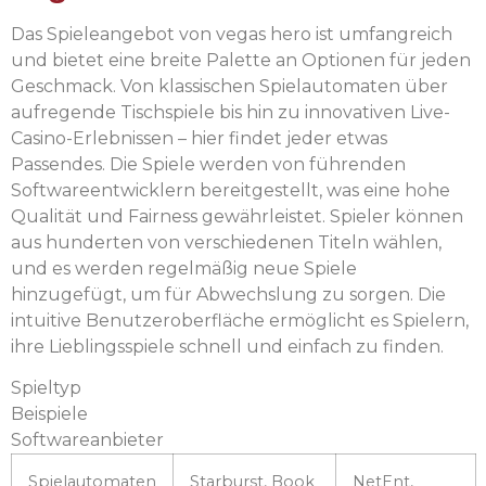
Das Spieleangebot von vegas hero ist umfangreich
und bietet eine breite Palette an Optionen für jeden
Geschmack. Von klassischen Spielautomaten über
aufregende Tischspiele bis hin zu innovativen Live-
Casino-Erlebnissen – hier findet jeder etwas
Passendes. Die Spiele werden von führenden
Softwareentwicklern bereitgestellt, was eine hohe
Qualität und Fairness gewährleistet. Spieler können
aus hunderten von verschiedenen Titeln wählen,
und es werden regelmäßig neue Spiele
hinzugefügt, um für Abwechslung zu sorgen. Die
intuitive Benutzeroberfläche ermöglicht es Spielern,
ihre Lieblingsspiele schnell und einfach zu finden.
Spieltyp
Beispiele
Softwareanbieter
Spielautomaten
Starburst, Book
NetEnt,