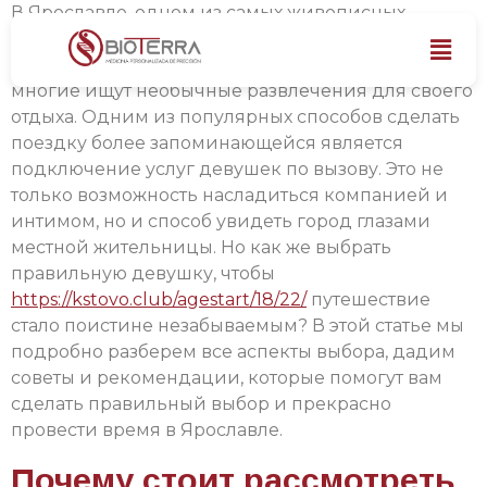
В Ярославле, одном из самых живописных
городов России, где историческая архитектура
сочетается с современным ритмом жизни,
многие ищут необычные развлечения для своего
отдыха. Одним из популярных способов сделать
поездку более запоминающейся является
подключение услуг девушек по вызову. Это не
только возможность насладиться компанией и
интимом, но и способ увидеть город глазами
местной жительницы. Но как же выбрать
правильную девушку, чтобы
https://kstovo.club/agestart/18/22/
путешествие
стало поистине незабываемым? В этой статье мы
подробно разберем все аспекты выбора, дадим
советы и рекомендации, которые помогут вам
сделать правильный выбор и прекрасно
провести время в Ярославле.
Почему стоит рассмотреть