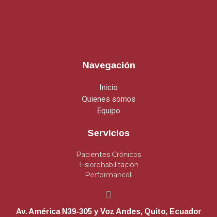
Navegación
Inicio
Quienes somos
Equipo
Servicios
Pacientes Crónicos
Fisiorehabilitación
Performancell
Av. América N39-305 y Voz Andes, Quito, Ecuador