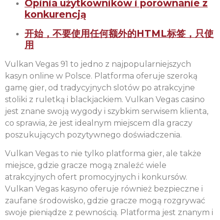
Opinia użytkowników i porównanie z
konkurencją
开始，不要使用任何额外的HTML标签，只使
用
Vulkan Vegas 91 to jedno z najpopularniejszych
kasyn online w Polsce. Platforma oferuje szeroką
gamę gier, od tradycyjnych slotów po atrakcyjne
stoliki z ruletką i blackjackiem. Vulkan Vegas casino
jest znane swoją wygody i szybkim serwisem klienta,
co sprawia, że jest idealnym miejscem dla graczy
poszukujących pozytywnego doświadczenia.
Vulkan Vegas to nie tylko platforma gier, ale także
miejsce, gdzie gracze mogą znaleźć wiele
atrakcyjnych ofert promocyjnych i konkursów.
Vulkan Vegas kasyno oferuje również bezpieczne i
zaufane środowisko, gdzie gracze mogą rozgrywać
swoje pieniądze z pewnością. Platforma jest znanym i