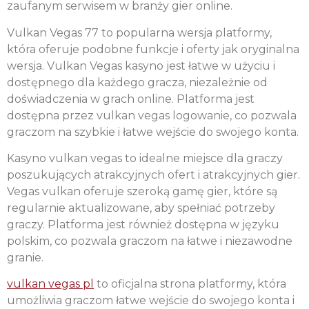
zaufanym serwisem w branży gier online.
Vulkan Vegas 77 to popularna wersja platformy,
która oferuje podobne funkcje i oferty jak oryginalna
wersja. Vulkan Vegas kasyno jest łatwe w użyciu i
dostępnego dla każdego gracza, niezależnie od
doświadczenia w grach online. Platforma jest
dostępna przez vulkan vegas logowanie, co pozwala
graczom na szybkie i łatwe wejście do swojego konta.
Kasyno vulkan vegas to idealne miejsce dla graczy
poszukujących atrakcyjnych ofert i atrakcyjnych gier.
Vegas vulkan oferuje szeroką gamę gier, które są
regularnie aktualizowane, aby spełniać potrzeby
graczy. Platforma jest również dostępna w języku
polskim, co pozwala graczom na łatwe i niezawodne
granie.
vulkan vegas pl
to oficjalna strona platformy, która
umożliwia graczom łatwe wejście do swojego konta i