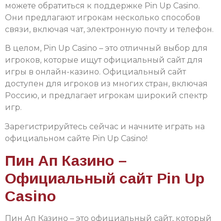
можете обратиться к поддержке Pin Up Casino.
Они предлагают игрокам несколько способов
связи, включая чат, электронную почту и телефон.
В целом, Pin Up Casino – это отличный выбор для
игроков, которые ищут официальный сайт для
игры в онлайн-казино. Официальный сайт
доступен для игроков из многих стран, включая
Россию, и предлагает игрокам широкий спектр
игр.
Зарегистрируйтесь сейчас и начните играть на
официальном сайте Pin Up Casino!
Пин Ап Казино –
Официальный сайт Pin Up
Casino
Пин Ап Казино – это официальный сайт, который