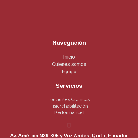
Navegación
Inicio
Quienes somos
Equipo
Servicios
Pacientes Crónicos
Fisiorehabilitación
Performancell
Av. América N39-305 y Voz Andes, Quito, Ecuador