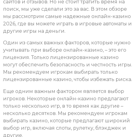
сайтов и отзывов. Но не стоит тратить время на
поиск, мы уже сделали это за вас. В этом обзоре
мы рассмотрим самые надежные онлайн-казино
2026, где вы можете играть в игровые автоматы и
другие игры на деньги.
Один из самых важных факторов, которые нужно
учитывать при выборе онлайн-казино, – это его
лицензия. Только лицензированные казино
могут обеспечить безопасность и честность игры.
Мы рекомендуем игрокам выбирать только
лицензированные казино, чтобы избежать риска.
Еще одним важным фактором является выбор
игроков. Некоторые онлайн-казино предлагают
только несколько игр, в то время как другие –
несколько десятков. Мы рекомендуем игрокам
выбирать казино, которые предлагают широкий
выбор игр, включая слоты, рулетку, блэкджек и
другие.