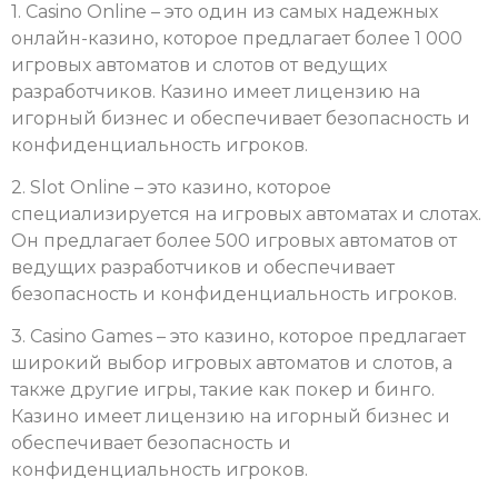
1. Casino Online – это один из самых надежных
онлайн-казино, которое предлагает более 1 000
игровых автоматов и слотов от ведущих
разработчиков. Казино имеет лицензию на
игорный бизнес и обеспечивает безопасность и
конфиденциальность игроков.
2. Slot Online – это казино, которое
специализируется на игровых автоматах и слотах.
Он предлагает более 500 игровых автоматов от
ведущих разработчиков и обеспечивает
безопасность и конфиденциальность игроков.
3. Casino Games – это казино, которое предлагает
широкий выбор игровых автоматов и слотов, а
также другие игры, такие как покер и бинго.
Казино имеет лицензию на игорный бизнес и
обеспечивает безопасность и
конфиденциальность игроков.