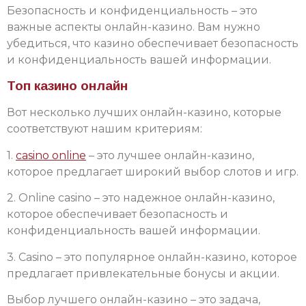
Безопасность и конфиденциальность – это
важные аспекты онлайн-казино. Вам нужно
убедиться, что казино обеспечивает безопасность
и конфиденциальность вашей информации.
Топ казино онлайн
Вот несколько лучших онлайн-казино, которые
соответствуют нашим критериям:
1.
casino online
– это лучшее онлайн-казино,
которое предлагает широкий выбор слотов и игр.
2. Online casino – это надежное онлайн-казино,
которое обеспечивает безопасность и
конфиденциальность вашей информации.
3. Casino – это популярное онлайн-казино, которое
предлагает привлекательные бонусы и акции.
Выбор лучшего онлайн-казино – это задача,