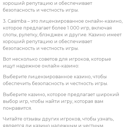
хороший репутацию и обеспечивает
безопасность и честность игры.
3. Casimba – это лицензированное онлайн-казино,
которое предлагает более 1 000 игр, включая
слоты, рулетку, блэкджек и другие. Казино имеет
хороший репутацию и обеспечивает
безопасность и честность игры.
Вот несколько советов для игроков, которые
ищут надежное онлайн-казино:
Выберите лицензированное казино, чтобы
обеспечить безопасность и честность игры.
Выберите казино, которое предлагает широкий
выбор игр, чтобы найти игру, которая вам
понравится.
Читайте отзывы других игроков, чтобы узнать,
является ли казино надежным и честным.