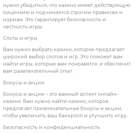
нужно убедиться, что казино имеет действующую
лицензию и подчиняется строгим правилам и
нормам. Это гарантирует безопасность и
честность игры.
Слоты и игры
Вам нужно выбрать казино, которое предлагает
широкий выбор слотов и игр. Это поможет вам
найти игры, которые вам понравятся, и обеспечит
вам развлекательный опыт.
Бонусы и акции
Бонусы и акции – это важный аспект онлайн-
казино. Вам нужно найти казино, которое
предлагает привлекательные бонусы и акции,
чтобы увеличить ваш банкролл и улучшить игру.
Безопасность и конфиденциальность