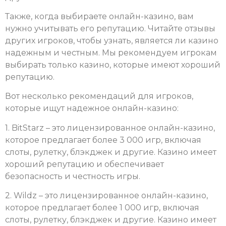
Также, когда выбираете онлайн-казино, вам
нужно учитывать его репутацию. Читайте отзывы
других игроков, чтобы узнать, является ли казино
надежным и честным. Мы рекомендуем игрокам
выбирать только казино, которые имеют хороший
репутацию.
Вот несколько рекомендаций для игроков,
которые ищут надежное онлайн-казино:
1. BitStarz – это лицензированное онлайн-казино,
которое предлагает более 3 000 игр, включая
слоты, рулетку, блэкджек и другие. Казино имеет
хороший репутацию и обеспечивает
безопасность и честность игры.
2. Wildz – это лицензированное онлайн-казино,
которое предлагает более 1 000 игр, включая
слоты, рулетку, блэкджек и другие. Казино имеет