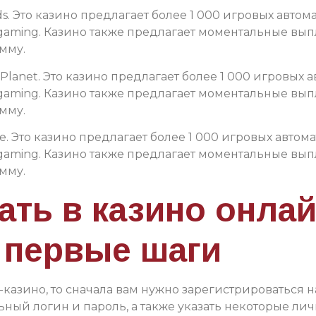
s. Это казино предлагает более 1 000 игровых автом
rogaming. Казино также предлагает моментальные в
мму.
Planet. Это казино предлагает более 1 000 игровых 
rogaming. Казино также предлагает моментальные в
мму.
e. Это казино предлагает более 1 000 игровых автома
rogaming. Казино также предлагает моментальные в
мму.
ать в казино онлай
 первые шаги
-казино, то сначала вам нужно зарегистрироваться
ьный логин и пароль, а также указать некоторые ли