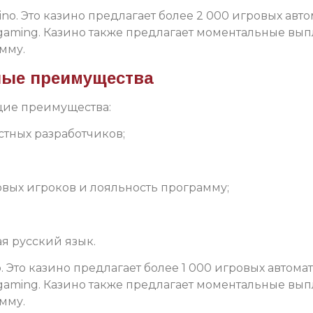
ino. Это казино предлагает более 2 000 игровых авто
rogaming. Казино также предлагает моментальные в
мму.
вные преимущества
ющие преимущества:
естных разработчиков;
овых игроков и лояльность программу;
я русский язык.
. Это казино предлагает более 1 000 игровых автома
rogaming. Казино также предлагает моментальные в
мму.