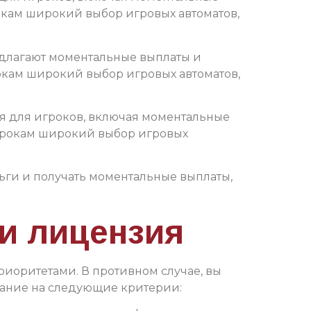
рокам широкий выбор игровых автоматов,
редлагают моментальные выплаты и
рокам широкий выбор игровых автоматов,
вия для игроков, включая моментальные
 игрокам широкий выбор игровых
ньги и получать моментальные выплаты,
 и лицензия
риоритетами. В противном случае, вы
мание на следующие критерии: