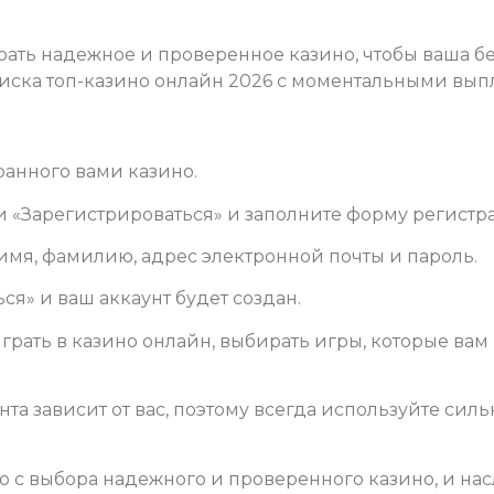
брать надежное и проверенное казино, чтобы ваша б
писка топ-казино онлайн 2026 с моментальными вы
ранного вами казино.
и «Зарегистрироваться» и заполните форму регистр
имя, фамилию, адрес электронной почты и пароль.
ся» и ваш аккаунт будет создан.
грать в казино онлайн, выбирать игры, которые вам
нта зависит от вас, поэтому всегда используйте си
о с выбора надежного и проверенного казино, и на