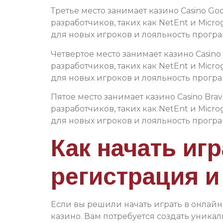
Третье место занимает казино Casino God
разработчиков, таких как NetEnt и Mic
для новых игроков и лояльность програ
Четвертое место занимает казино Casino 
разработчиков, таких как NetEnt и Mic
для новых игроков и лояльность програ
Пятое место занимает казино Casino Brav
разработчиков, таких как NetEnt и Mic
для новых игроков и лояльность програ
Как начать игр
регистрация и
Если вы решили начать играть в онлайн
казино. Вам потребуется создать уникал