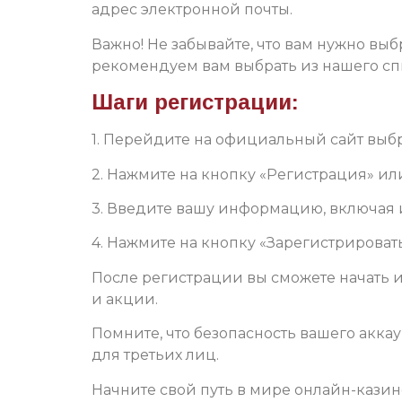
адрес электронной почты.
Важно! Не забывайте, что вам нужно вы
рекомендуем вам выбрать из нашего с
Шаги регистрации:
1. Перейдите на официальный сайт выб
2. Нажмите на кнопку «Регистрация» ил
3. Введите вашу информацию, включая 
4. Нажмите на кнопку «Зарегистрировать
После регистрации вы сможете начать и
и акции.
Помните, что безопасность вашего аккау
для третьих лиц.
Начните свой путь в мире онлайн-казин