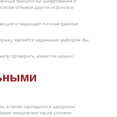
ременные технологии шифрования и
основе отзывов других игроков и
нзакций и защищает личные данные
.
ержку, является надежным выбором. Вы
жете проверить, имеет ли казино
льными
ты, а также насладиться щедрыми
торые предлагают такие условия.