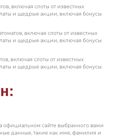
атов, включая слоты от известных
ыплаты и щедрые акции, включая бонусы
автоматов, включая слоты от известных
ыплаты и щедрые акции, включая бонусы
тов, включая слоты от известных
ыплаты и щедрые акции, включая бонусы
н:
 на официальном сайте выбранного вами
чные данные, такие как имя, фамилия и