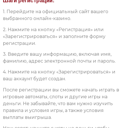
Шаги регистрации:
1. Перейдите на официальный сайт вашего
выбранного онлайн-казино.
2. Нажмите на кнопку «Регистрация» или
«Зарегистрироваться» и заполните форму
регистрации.
3. Введите вашу информацию, включая имя,
фамилию, адрес электронной почты и пароль.
4. Нажмите на кнопку «Зарегистрироваться» и
ваш аккаунт будет создан.
После регистрации вы сможете начать играть в
игровые автоматы, слоты и другие игры на
деньги. Не забывайте, что вам нужно изучить
правила и условия игры, а также условия
выплаты выигрыша.