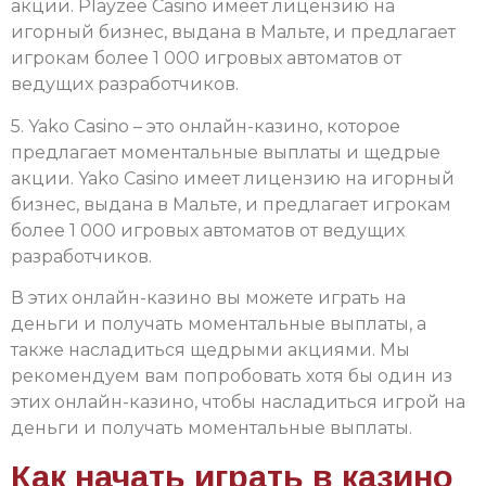
акции. Playzee Casino имеет лицензию на
игорный бизнес, выдана в Мальте, и предлагает
игрокам более 1 000 игровых автоматов от
ведущих разработчиков.
5. Yako Casino – это онлайн-казино, которое
предлагает моментальные выплаты и щедрые
акции. Yako Casino имеет лицензию на игорный
бизнес, выдана в Мальте, и предлагает игрокам
более 1 000 игровых автоматов от ведущих
разработчиков.
В этих онлайн-казино вы можете играть на
деньги и получать моментальные выплаты, а
также насладиться щедрыми акциями. Мы
рекомендуем вам попробовать хотя бы один из
этих онлайн-казино, чтобы насладиться игрой на
деньги и получать моментальные выплаты.
Как начать играть в казино