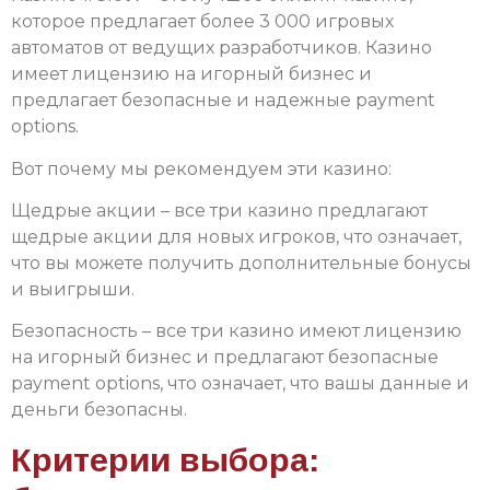
которое предлагает более 3 000 игровых
автоматов от ведущих разработчиков. Казино
имеет лицензию на игорный бизнес и
предлагает безопасные и надежные payment
options.
Вот почему мы рекомендуем эти казино:
Щедрые акции – все три казино предлагают
щедрые акции для новых игроков, что означает,
что вы можете получить дополнительные бонусы
и выигрыши.
Безопасность – все три казино имеют лицензию
на игорный бизнес и предлагают безопасные
payment options, что означает, что вашы данные и
деньги безопасны.
Критерии выбора: