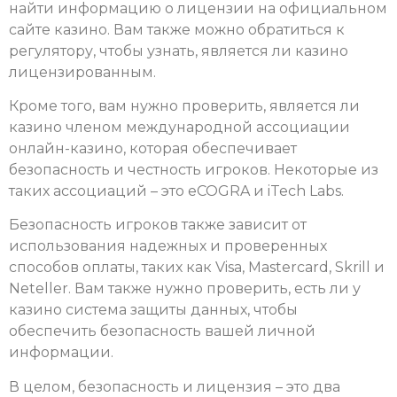
найти информацию о лицензии на официальном
сайте казино. Вам также можно обратиться к
регулятору, чтобы узнать, является ли казино
лицензированным.
Кроме того, вам нужно проверить, является ли
казино членом международной ассоциации
онлайн-казино, которая обеспечивает
безопасность и честность игроков. Некоторые из
таких ассоциаций – это eCOGRA и iTech Labs.
Безопасность игроков также зависит от
использования надежных и проверенных
способов оплаты, таких как Visa, Mastercard, Skrill и
Neteller. Вам также нужно проверить, есть ли у
казино система защиты данных, чтобы
обеспечить безопасность вашей личной
информации.
В целом, безопасность и лицензия – это два