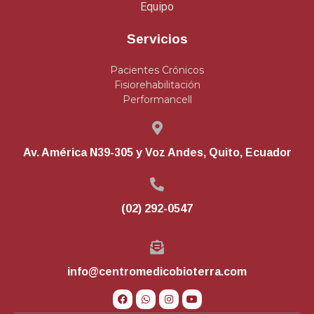
Equipo
Servicios
Pacientes Crónicos
Fisiorehabilitación
Performancell
Av. América N39-305 y Voz Andes, Quito, Ecuador
(02) 292-0547
info@centromedicobioterra.com