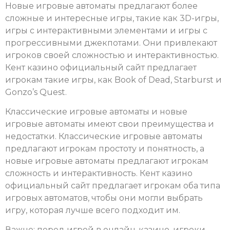
Новые игровые автоматы предлагают более
сложные и интересные игры, такие как 3D-игры,
игры с интерактивными элементами и игры с
прогрессивными джекпотами. Они привлекают
игроков своей сложностью и интерактивностью.
Кент казино официальный сайт предлагает
игрокам такие игры, как Book of Dead, Starburst и
Gonzo’s Quest.
Классические игровые автоматы и новые
игровые автоматы имеют свои преимущества и
недостатки. Классические игровые автоматы
предлагают игрокам простоту и понятность, а
новые игровые автоматы предлагают игрокам
сложность и интерактивность. Кент казино
официальный сайт предлагает игрокам оба типа
игровых автоматов, чтобы они могли выбрать
игру, которая лучше всего подходит им.
Важно: перед игрой в онлайн-казино, игроки