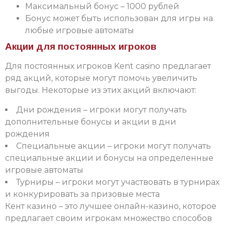
Максимальный бонус – 1000 рублей
Бонус может быть использован для игры на
любые игровые автоматы
Акции для постоянных игроков
Для постоянных игроков Kent casino предлагает
ряд акций, которые могут помочь увеличить
выгоды. Некоторые из этих акций включают:
Дни рождения – игроки могут получать
дополнительные бонусы и акции в дни
рождения
Специальные акции – игроки могут получать
специальные акции и бонусы на определенные
игровые автоматы
Турниры – игроки могут участвовать в турнирах
и конкурировать за призовые места
Кент казино – это лучшее онлайн-казино, которое
предлагает своим игрокам множество способов