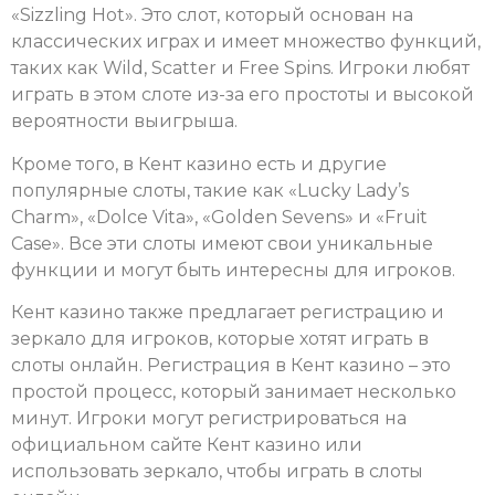
«Sizzling Hot». Это слот, который основан на
классических играх и имеет множество функций,
таких как Wild, Scatter и Free Spins. Игроки любят
играть в этом слоте из-за его простоты и высокой
вероятности выигрыша.
Кроме того, в Кент казино есть и другие
популярные слоты, такие как «Lucky Lady’s
Charm», «Dolce Vita», «Golden Sevens» и «Fruit
Case». Все эти слоты имеют свои уникальные
функции и могут быть интересны для игроков.
Кент казино также предлагает регистрацию и
зеркало для игроков, которые хотят играть в
слоты онлайн. Регистрация в Кент казино – это
простой процесс, который занимает несколько
минут. Игроки могут регистрироваться на
официальном сайте Кент казино или
использовать зеркало, чтобы играть в слоты