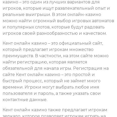
казино – это один из лучших вариантов для
игроков, которые ищут развлекательный опыт и
реальные выигрыши. В этом онлайн-казино
можно найти огромный выбор игровых автоматов
и популярных слотов, которые будут радовать
игроков своей разнообразностью и качеством.
Кент онлайн казино – это официальный сайт,
который предлагает игрокам множество
преимуществ. В частности, на этом сайте можно
найти регистрацию, которая является
обязательной для начала игры. Регистрация на
сайте Кент онлайн казино – это простой и
быстрый процесс, который не займет много
времени. Игроки могут выбрать любое имя
пользователя и пароль, а также указать свои
контактные данные.
Кент онлайн казино также предлагает игрокам
зеркало, которое позволяет игрокам играть на