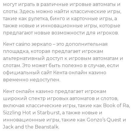
могут играть в различные игровые автоматы и
слоты. Здесь можно найти классические игры,
такие как рулетка, бинго и карточные игры, а
также новые и инновационные игры, которые
предлагают новые возможности для игроков.
Кент casino зеркало – это дополнительная
площадка, которая предлагает игрокам
альтернативный доступ к игровым автоматам и
слотам. Это может быть полезно в случае, если
официальный сайт Кента онлайн казино
временно недоступен.
Кент онлайн казино предлагает игрокам
широкий спектр игровых автоматов и слотов,
включая классические игры, такие как Book of Ra,
Sizzling Hot и Starburst, а также новые и
инновационные игры, такие как Gonzo’s Quest и
Jack and the Beanstalk.