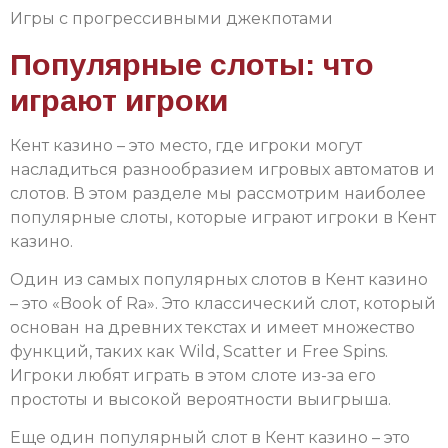
Игры с прогрессивными джекпотами
Популярные слоты: что
играют игроки
Кент казино – это место, где игроки могут
насладиться разнообразием игровых автоматов и
слотов. В этом разделе мы рассмотрим наиболее
популярные слоты, которые играют игроки в Кент
казино.
Один из самых популярных слотов в Кент казино
– это «Book of Ra». Это классический слот, который
основан на древних текстах и имеет множество
функций, таких как Wild, Scatter и Free Spins.
Игроки любят играть в этом слоте из-за его
простоты и высокой вероятности выигрыша.
Еще один популярный слот в Кент казино – это