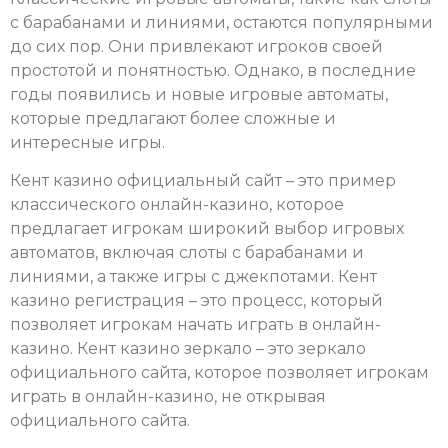
с барабанами и линиями, остаются популярными
до сих пор. Они привлекают игроков своей
простотой и понятностью. Однако, в последние
годы появились и новые игровые автоматы,
которые предлагают более сложные и
интересные игры.
Кент казино официальный сайт – это пример
классического онлайн-казино, которое
предлагает игрокам широкий выбор игровых
автоматов, включая слоты с барабанами и
линиями, а также игры с джекпотами. Кент
казино регистрация – это процесс, который
позволяет игрокам начать играть в онлайн-
казино. Кент казино зеркало – это зеркало
официального сайта, которое позволяет игрокам
играть в онлайн-казино, не открывая
официального сайта.