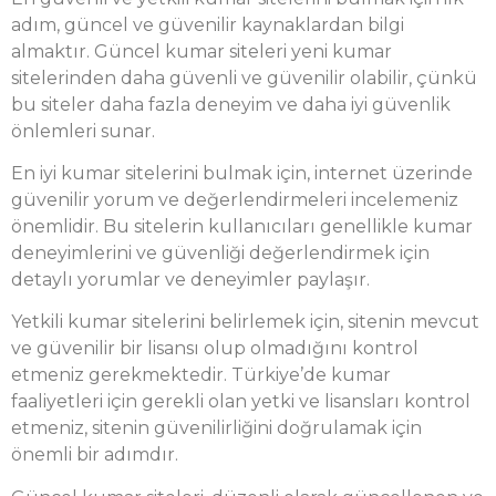
adım, güncel ve güvenilir kaynaklardan bilgi
almaktır. Güncel kumar siteleri yeni kumar
sitelerinden daha güvenli ve güvenilir olabilir, çünkü
bu siteler daha fazla deneyim ve daha iyi güvenlik
önlemleri sunar.
En iyi kumar sitelerini bulmak için, internet üzerinde
güvenilir yorum ve değerlendirmeleri incelemeniz
önemlidir. Bu sitelerin kullanıcıları genellikle kumar
deneyimlerini ve güvenliği değerlendirmek için
detaylı yorumlar ve deneyimler paylaşır.
Yetkili kumar sitelerini belirlemek için, sitenin mevcut
ve güvenilir bir lisansı olup olmadığını kontrol
etmeniz gerekmektedir. Türkiye’de kumar
faaliyetleri için gerekli olan yetki ve lisansları kontrol
etmeniz, sitenin güvenilirliğini doğrulamak için
önemli bir adımdır.