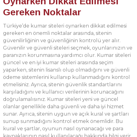
Oynarken Dikkat Edilmesi
Gereken Noktalar
Türkiye’de kumar siteleri oynarken dikkat edilmesi
gereken en önemli noktalar arasında, sitenin
güvenilirliğinin ve güvenliğinin kontrolü yer alır.
Güvenilir ve güvenli siteleri seçmek, oyunlarınızın ve
paranızın korunmasına yardımcı olur. Kumar siteleri
güncel ve en iyi kumar siteleri arasında seçim
yaparken, sitenin lisanslı olup olmadığını ve güvenli
ödeme sistemlerini kullanıp kullanmadığını kontrol
etmelisiniz. Ayrıca, sitenin güvenlik standartlarını
karşıladığını ve kullanıcı verilerinin korunacağını
doğrulamalısınız. Kumar siteleri yeni ve güncel
olanlar genellikle daha güvenli ve daha iyi hizmet
sunar. Ayrıca, sitenin uygun ve açık kural ve şartları
sunup sunmadığını kontrol etmek önemlidir. Bu
kural ve şartlar, oyunun nasıl oynanacağı ve para
kaynaklarının nasıl kullanılacağı hakkında bilgi verir.