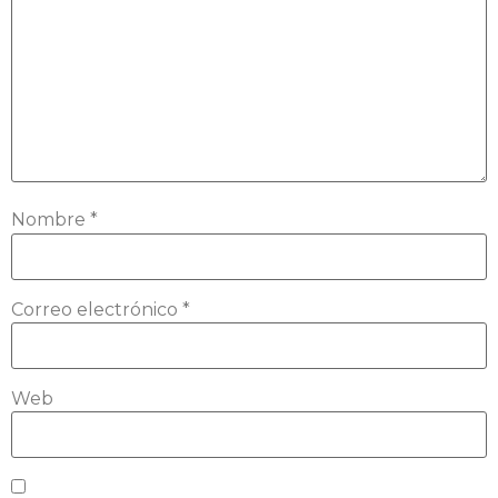
Nombre
*
Correo electrónico
*
Web