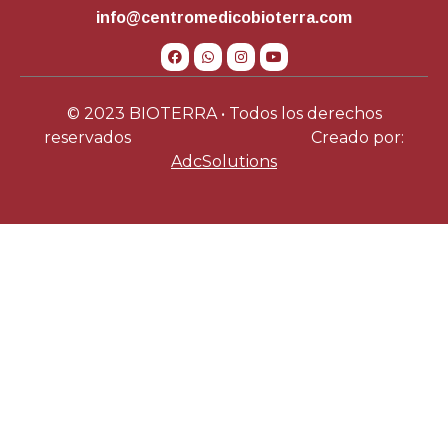
info@centromedicobioterra.com
© 2023 BIOTERRA • Todos los derechos
reservados
Creado por:
AdcSolutions