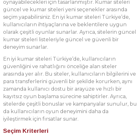
oynayabilecekleri için tasarlanmıştır. Kumar siteleri
güncel ve kumar siteleri yeni seçenekler arasında
seçim yapabilirsiniz. En iyi kumar siteleri Türkiye’de,
kullanıcıların ihtiyaçlarına ve beklentilere uygun
olarak çeşitli oyunlar sunarlar. Ayrıca, sitelerin güncel
kumar siteleri listeleriyle güncel ve güvenli bir
deneyim sunarlar.
En iyi kumar siteleri Türkiye’de, kullanıcıların
güvenliğini ve rahatlığını önceliğe alan siteler
arasında yer alır. Bu siteler, kullanıcıların bilgilerini ve
para transferlerini güvenli bir şekilde korurken, aynı
zamanda kullanıcı dostu bir arayüze ve hızlı bir
kayıtsız oyun başlama sürecine sahiptirler. Ayrıca,
sitelerde çeşitli bonuslar ve kampanyalar sunulur, bu
da kullanıcıların oyun deneyimini daha da
iyileştirmek için fırsatlar sunar.
Seçim Kriterleri