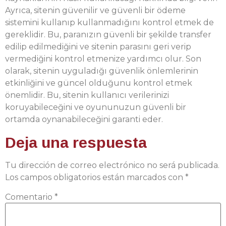
Ayrıca, sitenin güvenilir ve güvenli bir ödeme
sistemini kullanıp kullanmadığını kontrol etmek de
gereklidir. Bu, paranızın güvenli bir şekilde transfer
edilip edilmediğini ve sitenin parasını geri verip
vermediğini kontrol etmenize yardımcı olur. Son
olarak, sitenin uyguladığı güvenlik önlemlerinin
etkinliğini ve güncel olduğunu kontrol etmek
önemlidir. Bu, sitenin kullanıcı verilerinizi
koruyabileceğini ve oyununuzun güvenli bir
ortamda oynanabileceğini garanti eder.
Deja una respuesta
Tu dirección de correo electrónico no será publicada.
Los campos obligatorios están marcados con
*
Comentario
*