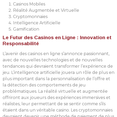
Casinos Mobiles
Réalité Augmentée et Virtuelle
Cryptomonnaies
Intelligence Artificielle
Gamification
Le Futur des Casinos en Ligne : Innovation et
Responsabilité
L’avenir des casinos en ligne s’annonce passionnant,
avec de nouvelles technologies et de nouvelles
tendances qui devraient transformer l’expérience de
jeu. L’intelligence artificielle jouera un rôle de plus en
plus important dans la personnalisation de l’offre et
la détection des comportements de jeu
problématiques. La réalité virtuelle et augmentée
offriront aux joueurs des expériences immersives et
réalistes, leur permettant de se sentir comme s’ils
étaient dans un véritable casino. Les cryptomonnaies
devraient devenir une méthode de paiement de plus