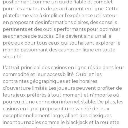
positionnant comme un guide fiable et complet
pour les amateurs de jeux d’argent en ligne. Cette
plateforme vise à simplifier l’expérience utilisateur,
en proposant des informations claires, des conseils
pertinents et des outils performants pour optimiser
ses chances de succès. Elle devient ainsi un allié
précieux pour tous ceux qui souhaitent explorer le
monde passionnant des casinos en ligne en toute
sécurité.
L’attrait principal des casinos en ligne réside dans leur
commodité et leur accessibilité. Oubliez les
contraintes géographiques et les horaires
d’ouverture limités. Les joueurs peuvent profiter de
leurs jeux préférés à tout moment et n’importe où,
pourvu d’une connexion internet stable. De plus, les
casinos en ligne proposent une variété de jeux
exceptionnellement large, allant des classiques
incontournables comme le blackjack et la roulette