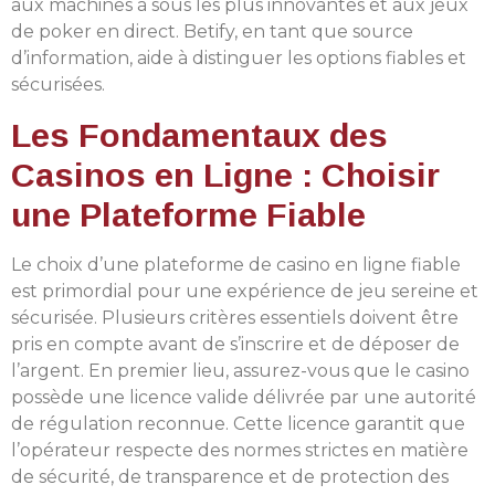
aux machines à sous les plus innovantes et aux jeux
de poker en direct. Betify, en tant que source
d’information, aide à distinguer les options fiables et
sécurisées.
Les Fondamentaux des
Casinos en Ligne : Choisir
une Plateforme Fiable
Le choix d’une plateforme de casino en ligne fiable
est primordial pour une expérience de jeu sereine et
sécurisée. Plusieurs critères essentiels doivent être
pris en compte avant de s’inscrire et de déposer de
l’argent. En premier lieu, assurez-vous que le casino
possède une licence valide délivrée par une autorité
de régulation reconnue. Cette licence garantit que
l’opérateur respecte des normes strictes en matière
de sécurité, de transparence et de protection des