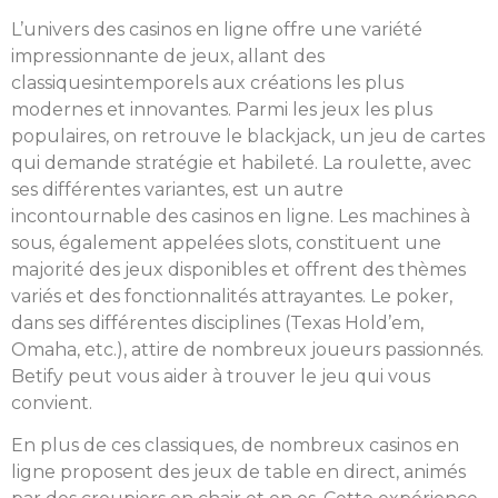
L’univers des casinos en ligne offre une variété
impressionnante de jeux, allant des
classiquesintemporels aux créations les plus
modernes et innovantes. Parmi les jeux les plus
populaires, on retrouve le blackjack, un jeu de cartes
qui demande stratégie et habileté. La roulette, avec
ses différentes variantes, est un autre
incontournable des casinos en ligne. Les machines à
sous, également appelées slots, constituent une
majorité des jeux disponibles et offrent des thèmes
variés et des fonctionnalités attrayantes. Le poker,
dans ses différentes disciplines (Texas Hold’em,
Omaha, etc.), attire de nombreux joueurs passionnés.
Betify peut vous aider à trouver le jeu qui vous
convient.
En plus de ces classiques, de nombreux casinos en
ligne proposent des jeux de table en direct, animés