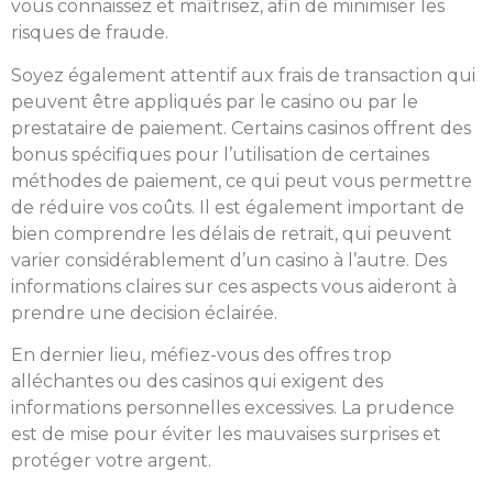
vous connaissez et maîtrisez, afin de minimiser les
risques de fraude.
Soyez également attentif aux frais de transaction qui
peuvent être appliqués par le casino ou par le
prestataire de paiement. Certains casinos offrent des
bonus spécifiques pour l’utilisation de certaines
méthodes de paiement, ce qui peut vous permettre
de réduire vos coûts. Il est également important de
bien comprendre les délais de retrait, qui peuvent
varier considérablement d’un casino à l’autre. Des
informations claires sur ces aspects vous aideront à
prendre une decision éclairée.
En dernier lieu, méfiez-vous des offres trop
alléchantes ou des casinos qui exigent des
informations personnelles excessives. La prudence
est de mise pour éviter les mauvaises surprises et
protéger votre argent.