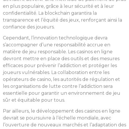
en plus populaire, grâce à leur sécurité et à leur
confidentialité. La blockchain garantira la
transparence et l’équité des jeux, renforçant ainsi la
confiance des joueurs.
Cependant, l’innovation technologique devra
s’accompagner d’une responsabilité accrue en
matière de jeu responsable. Les casinos en ligne
devront mettre en place des outils et des mesures
efficaces pour prévenir l’addiction et protéger les
joueurs vulnérables. La collaboration entre les
opérateurs de casino, les autorités de régulation et
les organisations de lutte contre l’addiction sera
essentielle pour garantir un environnement de jeu
sûr et équitable pour tous.
Par ailleurs, le développement des casinos en ligne
devrait se poursuivre à l’échelle mondiale, avec
l’ouverture de nouveaux marchés et l’adaptation des