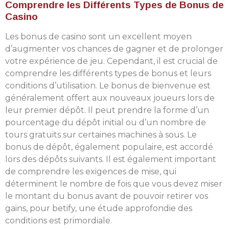
Comprendre les Différents Types de Bonus de
Casino
Les bonus de casino sont un excellent moyen
d’augmenter vos chances de gagner et de prolonger
votre expérience de jeu. Cependant, il est crucial de
comprendre les différents types de bonus et leurs
conditions d’utilisation. Le bonus de bienvenue est
généralement offert aux nouveaux joueurs lors de
leur premier dépôt. Il peut prendre la forme d’un
pourcentage du dépôt initial ou d’un nombre de
tours gratuits sur certaines machines à sous. Le
bonus de dépôt, également populaire, est accordé
lors des dépôts suivants. Il est également important
de comprendre les exigences de mise, qui
déterminent le nombre de fois que vous devez miser
le montant du bonus avant de pouvoir retirer vos
gains, pour betify, une étude approfondie des
conditions est primordiale.