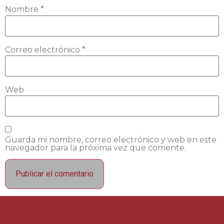
Nombre
*
Correo electrónico
*
Web
Guarda mi nombre, correo electrónico y web en este
navegador para la próxima vez que comente.