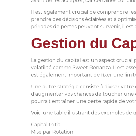
avant de les accepter, car certaines condit
Il est également crucial de comprendre les
prendre des décisions éclairées et à optimi
périodes de pertes peuvent survenir, il est
Gestion du Capi
La gestion du capital est un aspect crucial
volatilité comme Sweet Bonanza. Il est esse
est également important de fixer une limite
Une autre stratégie consiste à diviser votr
d’augmenter vos chances de toucher une co
pourrait entraîner une perte rapide de votr
Voici une table illustrant des exemples de g
Capital Initial
Mise par Rotation