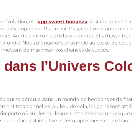
 Accumuler le
 évolution, et l’
app sweet bonanza
s’est rapidement 
tre, développé par Pragmatic Play, captive les joueurs 
ntiel. Au-delà de son esthétique colorée et attrayante, c
profondie. Nous plongerons ensemble au cœur de cette 
permettant de maximiser vos chances de succès.
dans l’Univers Col
 qui se déroule dans un monde de bonbons et de friandis
ment traditionnelles. Au lieu de cela, les gains sont at
 n’importe où sur les rouleaux. Cette mécanique unique
. L’interface est intuitive et les graphismes sont de ha