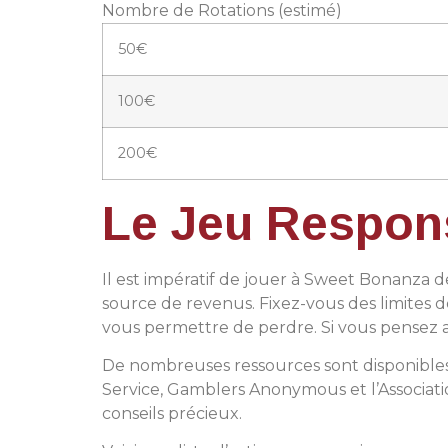
Nombre de Rotations (estimé)
50€
100€
200€
Le Jeu Respons
Il est impératif de jouer à Sweet Bonanza
source de revenus. Fixez-vous des limites d
vous permettre de perdre. Si vous pensez a
De nombreuses ressources sont disponibles
Service, Gamblers Anonymous et l’Associati
conseils précieux.