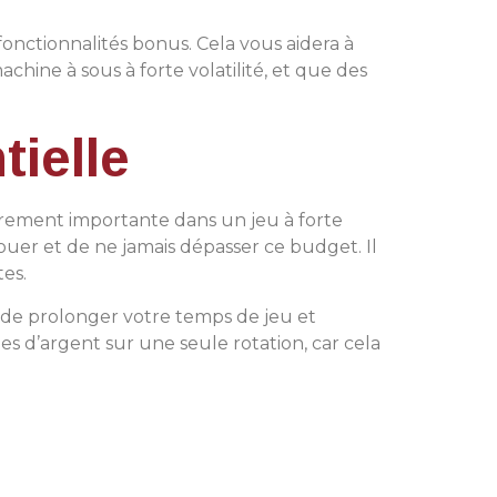
onctionnalités bonus. Cela vous aidera à
chine à sous à forte volatilité, et que des
tielle
lièrement importante dans un jeu à forte
ouer et de ne jamais dépasser ce budget. Il
tes.
ra de prolonger votre temps de jeu et
 d’argent sur une seule rotation, car cela