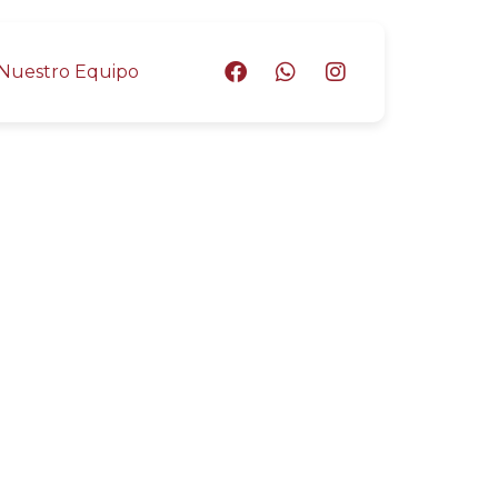
t bonanza et Accumuler les Gains.
Nuestro Equipo
elle : Une
et
er sweet