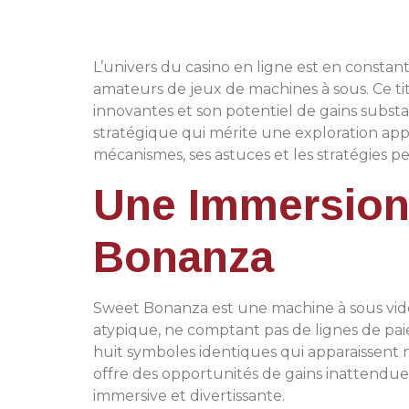
bonanza et
L’univers du casino en ligne est en constante
amateurs de jeux de machines à sous. Ce ti
innovantes et son potentiel de gains substa
stratégique qui mérite une exploration ap
mécanismes, ses astuces et les stratégies 
Une Immersion 
Bonanza
Sweet Bonanza est une machine à sous vidéo
atypique, ne comptant pas de lignes de paie
huit symboles identiques qui apparaissent
offre des opportunités de gains inattendues
immersive et divertissante.