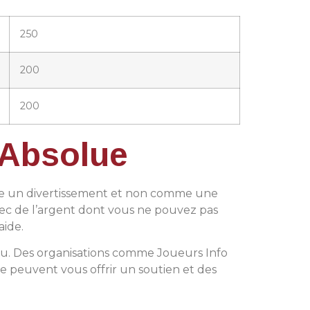
250
200
200
 Absolue
mme un divertissement et non comme une
avec de l’argent dont vous ne pouvez pas
aide.
eu. Des organisations comme Joueurs Info
e peuvent vous offrir un soutien et des