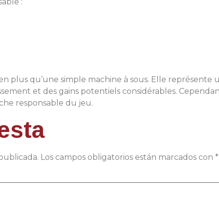
able :
ien plus qu’une simple machine à sous. Elle représente 
ssement et des gains potentiels considérables. Cependant
oche responsable du jeu.
esta
publicada.
Los campos obligatorios están marcados con
*