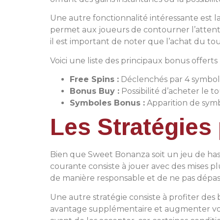
Une autre fonctionnalité intéressante est la
permet aux joueurs de contourner l’attente
il est important de noter que l’achat du to
Voici une liste des principaux bonus offert
Free Spins :
Déclenchés par 4 symboles
Bonus Buy :
Possibilité d’acheter le t
Symboles Bonus :
Apparition de symb
Les Stratégies
Bien que Sweet Bonanza soit un jeu de hasa
courante consiste à jouer avec des mises pl
de manière responsable et de ne pas dépas
Une autre stratégie consiste à profiter de
avantage supplémentaire et augmenter vos 