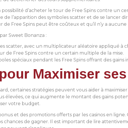
 possibilité d’acheter le tour de Free Spins contre un ce
 de l’apparition des symboles scatter et de se lancer d
ur de Free Spins peut être coûteux et qu’il n’y a aucune 
s par Sweet Bonanza :
 scatter, avec un multiplicateur aléatoire appliqué à 
our de Free Spins contre un certain multiple de la mise.
oles spéciaux pendant les Free Spins offrant des gains 
 pour Maximiser ses
rd, certaines stratégies peuvent vous aider à maximiser
us élevées, ce qui augmente le montant des gains potent
ser votre budget.
s bonus et des promotions offerts par les casinos en lig
chances de gagner. Il est important de lire attentiveme