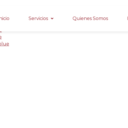
Exploration Gourmande et Stratégique pour Dominer swee
 de Sweet Bonanza
nicio
Servicios
Quienes Somos
ience Enrichie
s
e
olue
 Sucrerie Virtu
on Gourmande 
ue pour Domin