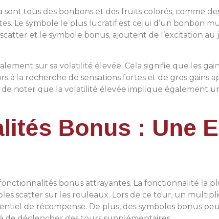
sont tous des bonbons et des fruits colorés, comme des 
s. Le symbole le plus lucratif est celui d’un bonbon mult
atter et le symbole bonus, ajoutent de l’excitation au 
ment sur sa volatilité élevée. Cela signifie que les gai
rs à la recherche de sensations fortes et de gros gains 
t de noter que la volatilité élevée implique également un
lités Bonus : Une 
fonctionnalités bonus attrayantes. La fonctionnalité la pl
es scatter sur les rouleaux. Lors de ce tour, un multipl
ntiel de récompense. De plus, des symboles bonus peuv
lité de déclencher des tours supplémentaires.