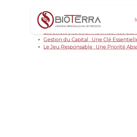
L’Art de la Sucrerie Virtuelle : Une 
Une Immersion dans l’Univers Coloré
I
Les Fonctionnalités Bonus : Une Expér
Les Stratégies pour Maximiser ses Gain
Gestion du Capital : Une Clé Essentiell
Le Jeu Responsable : Une Priorité Abs
L’Art de la
Explorati
Stratégiq