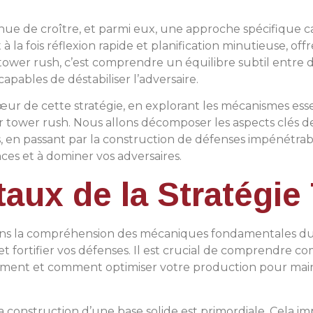
ntinue de croître, et parmi eux, une approche spécifique 
 à la fois réflexion rapide et planification minutieuse, of
uer tower rush, c’est comprendre un équilibre subtil en
apables de déstabiliser l’adversaire.
r de cette stratégie, en explorant les mécanismes essen
tower rush. Nous allons décomposer les aspects clés de c
 en passant par la construction de défenses impénétrabl
s et à dominer vos adversaires.
ux de la Stratégie
dans la compréhension des mécaniques fondamentales du je
et fortifier vos défenses. Il est crucial de comprendre 
ement et comment optimiser votre production pour main
a construction d’une base solide est primordiale. Cela im