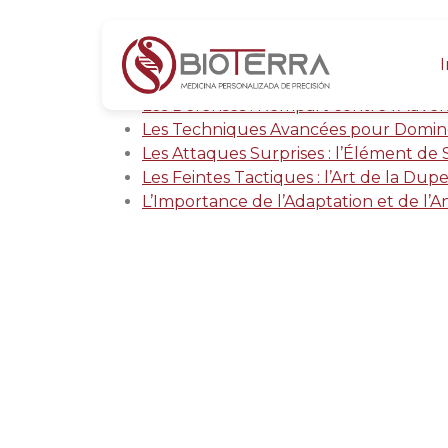
Lascension stratégique : maîtrisez lar
Les Fondamentaux de la Stratégie T
I
La Gestion des Ressources : un Art Ess
Les Défenses : Rempart contre l’Adver
Les Techniques Avancées pour Domine
Les Attaques Surprises : l’Élément de 
Les Feintes Tactiques : l’Art de la Dupe
L’Importance de l’Adaptation et de l’A
Lascension
lart de jo
vos advers