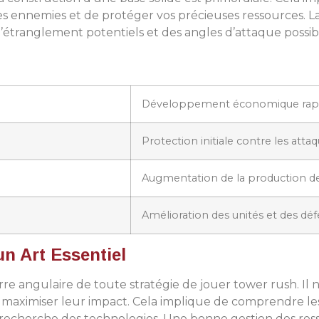
 ennemies et de protéger vos précieuses ressources. La 
étranglement potentiels et des angles d’attaque possibl
Développement économique rap
Protection initiale contre les atta
Augmentation de la production d
Amélioration des unités et des dé
n Art Essentiel
rre angulaire de toute stratégie de jouer tower rush. Il ne
r maximiser leur impact. Cela implique de comprendre le
e recherche des technologies. Une bonne gestion des r