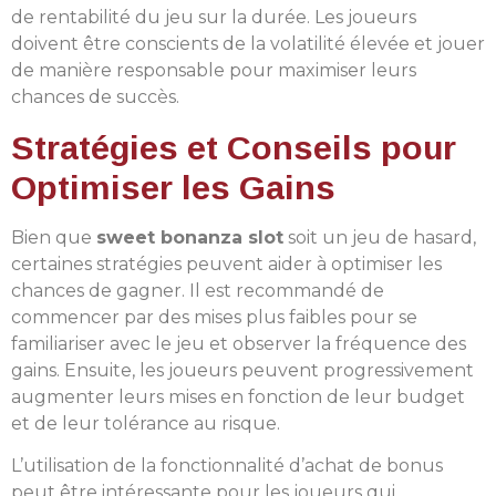
de rentabilité du jeu sur la durée. Les joueurs
doivent être conscients de la volatilité élevée et jouer
de manière responsable pour maximiser leurs
chances de succès.
Stratégies et Conseils pour
Optimiser les Gains
Bien que
sweet bonanza slot
soit un jeu de hasard,
certaines stratégies peuvent aider à optimiser les
chances de gagner. Il est recommandé de
commencer par des mises plus faibles pour se
familiariser avec le jeu et observer la fréquence des
gains. Ensuite, les joueurs peuvent progressivement
augmenter leurs mises en fonction de leur budget
et de leur tolérance au risque.
L’utilisation de la fonctionnalité d’achat de bonus
peut être intéressante pour les joueurs qui