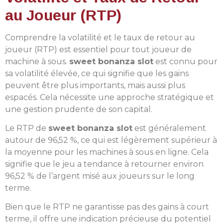
au Joueur (RTP)
Comprendre la volatilité et le taux de retour au
joueur (RTP) est essentiel pour tout joueur de
machine à sous.
sweet bonanza slot
est connu pour
sa volatilité élevée, ce qui signifie que les gains
peuvent être plus importants, mais aussi plus
espacés. Cela nécessite une approche stratégique et
une gestion prudente de son capital.
Le RTP de
sweet bonanza slot
est généralement
autour de 96,52 %, ce qui est légèrement supérieur à
la moyenne pour les machines à sous en ligne. Cela
signifie que le jeu a tendance à retourner environ
96,52 % de l’argent misé aux joueurs sur le long
terme.
Bien que le RTP ne garantisse pas des gains à court
terme, il offre une indication précieuse du potentiel