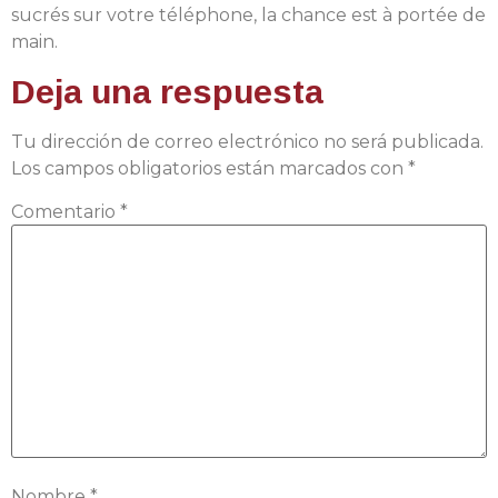
sucrés sur votre téléphone, la chance est à portée de
main.
Deja una respuesta
Tu dirección de correo electrónico no será publicada.
Los campos obligatorios están marcados con
*
Comentario
*
Nombre
*