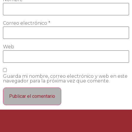
Correo electrónico
*
Web
Guarda mi nombre, correo electrónico y web en este
navegador para la próxima vez que comente.