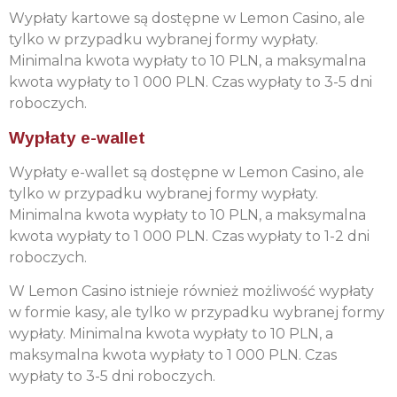
Wypłaty kartowe są dostępne w Lemon Casino, ale
tylko w przypadku wybranej formy wypłaty.
Minimalna kwota wypłaty to 10 PLN, a maksymalna
kwota wypłaty to 1 000 PLN. Czas wypłaty to 3-5 dni
roboczych.
Wypłaty e-wallet
Wypłaty e-wallet są dostępne w Lemon Casino, ale
tylko w przypadku wybranej formy wypłaty.
Minimalna kwota wypłaty to 10 PLN, a maksymalna
kwota wypłaty to 1 000 PLN. Czas wypłaty to 1-2 dni
roboczych.
W Lemon Casino istnieje również możliwość wypłaty
w formie kasy, ale tylko w przypadku wybranej formy
wypłaty. Minimalna kwota wypłaty to 10 PLN, a
maksymalna kwota wypłaty to 1 000 PLN. Czas
wypłaty to 3-5 dni roboczych.