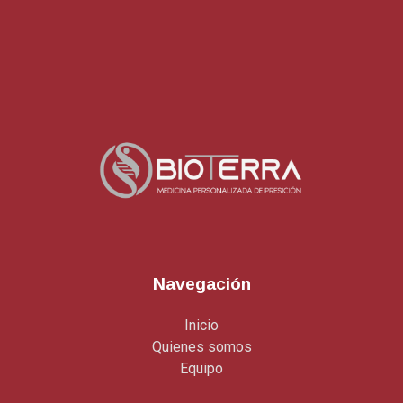
Navegación
Inicio
Quienes somos
Equipo