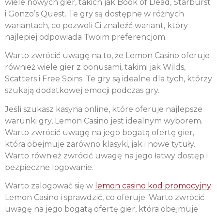
wiele nowych gier, takich jak Book of Dead, Starburst
i Gonzo’s Quest. Te gry są dostępne w różnych
wariantach, co pozwoli Ci znaleźć wariant, który
najlepiej odpowiada Twoim preferencjom.
Warto zwrócić uwagę na to, że Lemon Casino oferuje
również wiele gier z bonusami, takimi jak Wilds,
Scatters i Free Spins. Te gry są idealne dla tych, którzy
szukają dodatkowej emocji podczas gry.
Jeśli szukasz kasyna online, które oferuje najlepsze
warunki gry, Lemon Casino jest idealnym wyborem.
Warto zwrócić uwagę na jego bogatą ofertę gier,
która obejmuje zarówno klasyki, jak i nowe tytuły.
Warto również zwrócić uwagę na jego łatwy dostęp i
bezpieczne logowanie.
Warto zalogować się w
lemon casino kod promocyjny
Lemon Casino i sprawdzić, co oferuje. Warto zwrócić
uwagę na jego bogatą ofertę gier, która obejmuje