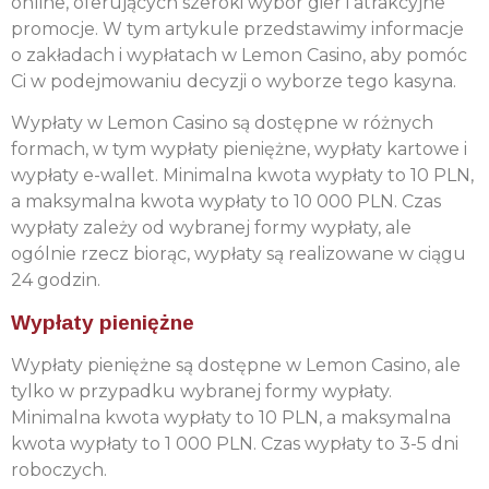
online, oferujących szeroki wybór gier i atrakcyjne
promocje. W tym artykule przedstawimy informacje
o zakładach i wypłatach w Lemon Casino, aby pomóc
Ci w podejmowaniu decyzji o wyborze tego kasyna.
Wypłaty w Lemon Casino są dostępne w różnych
formach, w tym wypłaty pieniężne, wypłaty kartowe i
wypłaty e-wallet. Minimalna kwota wypłaty to 10 PLN,
a maksymalna kwota wypłaty to 10 000 PLN. Czas
wypłaty zależy od wybranej formy wypłaty, ale
ogólnie rzecz biorąc, wypłaty są realizowane w ciągu
24 godzin.
Wypłaty pieniężne
Wypłaty pieniężne są dostępne w Lemon Casino, ale
tylko w przypadku wybranej formy wypłaty.
Minimalna kwota wypłaty to 10 PLN, a maksymalna
kwota wypłaty to 1 000 PLN. Czas wypłaty to 3-5 dni
roboczych.