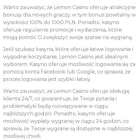
Warto zauważyć, że Lemon Casino oferuje atrakcyjne
bonusy dla nowych graczy, w tym bonus powitalny w
wysokości 100% do 1000 PLN. Ponadto, kasyno
oferuje regularne promocje i wydarzenia, które
mogą pomóc Ci zwiększyć swoje szanse na wygraną.
Jeśli szukasz kasyna, które oferuje łatwe logowanie i
wygodne korzystanie, Lemon Casino jest idealnym
wyborem. Kasyno oferuje możliwość logowania się za
pomocą konta Facebook lub Google, co sprawia, że
proces logowania jest szybki i łatwy.
Warto zauważyć, że Lemon Casino oferuje obsługę
klienta 24/7, co gwarantuje, że Twoje pytania i
problematyki będą rozwiązywane w ciągu
najbliższych godzin. Ponadto, kasyno oferuje
możliwość wypłaty wygranej w ciągu 24 godzin, co
sprawia, że Twoje wygrane są dostępne w najbliższej
możliwej chwili.