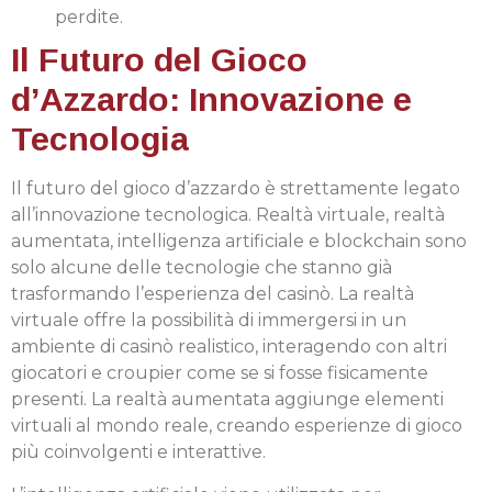
perdite.
Il Futuro del Gioco
d’Azzardo: Innovazione e
Tecnologia
Il futuro del gioco d’azzardo è strettamente legato
all’innovazione tecnologica. Realtà virtuale, realtà
aumentata, intelligenza artificiale e blockchain sono
solo alcune delle tecnologie che stanno già
trasformando l’esperienza del casinò. La realtà
virtuale offre la possibilità di immergersi in un
ambiente di casinò realistico, interagendo con altri
giocatori e croupier come se si fosse fisicamente
presenti. La realtà aumentata aggiunge elementi
virtuali al mondo reale, creando esperienze di gioco
più coinvolgenti e interattive.