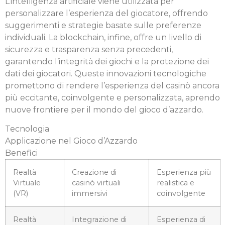
L’intelligenza artificiale viene utilizzata per
personalizzare l’esperienza del giocatore, offrendo
suggerimenti e strategie basate sulle preferenze
individuali. La blockchain, infine, offre un livello di
sicurezza e trasparenza senza precedenti,
garantendo l’integrità dei giochi e la protezione dei
dati dei giocatori. Queste innovazioni tecnologiche
promettono di rendere l’esperienza del casinò ancora
più eccitante, coinvolgente e personalizzata, aprendo
nuove frontiere per il mondo del gioco d’azzardo.
Tecnologia
Applicazione nel Gioco d’Azzardo
Benefici
Realtà
Creazione di
Esperienza più
Virtuale
casinò virtuali
realistica e
(VR)
immersivi
coinvolgente
Realtà
Integrazione di
Esperienza di