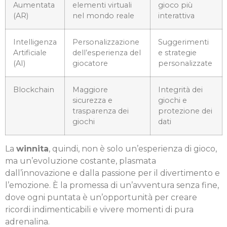
Aumentata
elementi virtuali
gioco più
(AR)
nel mondo reale
interattiva
Intelligenza
Personalizzazione
Suggerimenti
Artificiale
dell’esperienza del
e strategie
(AI)
giocatore
personalizzate
Blockchain
Maggiore
Integrità dei
sicurezza e
giochi e
trasparenza dei
protezione dei
giochi
dati
La
winnita
, quindi, non è solo un’esperienza di gioco,
ma un’evoluzione costante, plasmata
dall’innovazione e dalla passione per il divertimento e
l’emozione. È la promessa di un’avventura senza fine,
dove ogni puntata è un’opportunità per creare
ricordi indimenticabili e vivere momenti di pura
adrenalina.