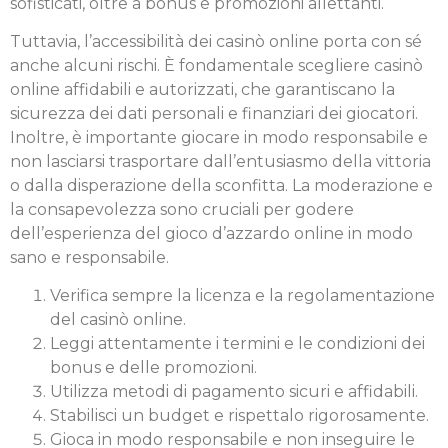
sofisticati, oltre a bonus e promozioni allettanti.
Tuttavia, l’accessibilità dei casinò online porta con sé
anche alcuni rischi. È fondamentale scegliere casinò
online affidabili e autorizzati, che garantiscano la
sicurezza dei dati personali e finanziari dei giocatori.
Inoltre, è importante giocare in modo responsabile e
non lasciarsi trasportare dall’entusiasmo della vittoria
o dalla disperazione della sconfitta. La moderazione e
la consapevolezza sono cruciali per godere
dell’esperienza del gioco d’azzardo online in modo
sano e responsabile.
Verifica sempre la licenza e la regolamentazione
del casinò online.
Leggi attentamente i termini e le condizioni dei
bonus e delle promozioni.
Utilizza metodi di pagamento sicuri e affidabili.
Stabilisci un budget e rispettalo rigorosamente.
Gioca in modo responsabile e non inseguire le