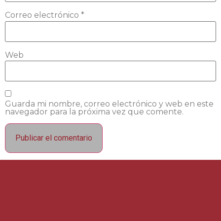
Correo electrónico
*
Web
Guarda mi nombre, correo electrónico y web en este
navegador para la próxima vez que comente.