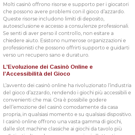
Molti casinò offrono risorse e supporto per i giocatori
che possono avere problemi con il gioco d’azzardo.
Queste risorse includono limiti di deposito,
autoesclusione e accesso a consulenze professionali.
Se senti di aver perso il controllo, non esitare a
chiedere aiuto. Esistono numerose organizzazioni e
professionisti che possono offrirti supporto e guidarti
verso un recupero sano e duraturo.
L’Evoluzione dei Casinò Online e
l’Accessibilità del Gioco
L’avvento dei casinò online ha rivoluzionato l’industria
del gioco d’azzardo, rendendo i giochi più accessibili e
convenienti che mai. Ora è possibile godere
dell’emozione del casinò comodamente da casa
propria, in qualsiasi momento e su qualsiasi dispositivo.
I casinò online offrono una vasta gamma di giochi,
dalle slot machine classiche ai giochi da tavolo più