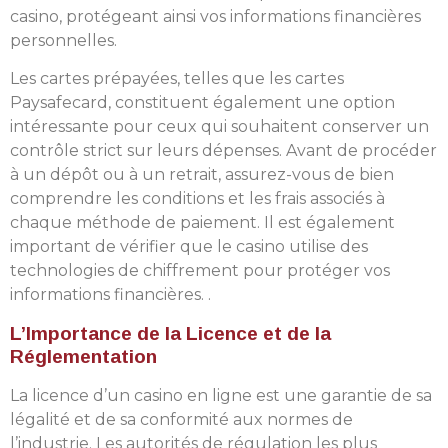
casino, protégeant ainsi vos informations financières
personnelles.
Les cartes prépayées, telles que les cartes
Paysafecard, constituent également une option
intéressante pour ceux qui souhaitent conserver un
contrôle strict sur leurs dépenses. Avant de procéder
à un dépôt ou à un retrait, assurez-vous de bien
comprendre les conditions et les frais associés à
chaque méthode de paiement. Il est également
important de vérifier que le casino utilise des
technologies de chiffrement pour protéger vos
informations financières. .
L’Importance de la Licence et de la
Réglementation
La licence d’un casino en ligne est une garantie de sa
légalité et de sa conformité aux normes de
l’industrie. Les autorités de régulation les plus