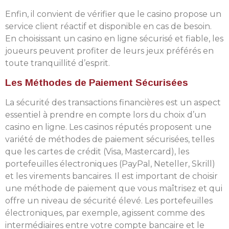
Enfin, il convient de vérifier que le casino propose un
service client réactif et disponible en cas de besoin.
En choisissant un casino en ligne sécurisé et fiable, les
joueurs peuvent profiter de leurs jeux préférés en
toute tranquillité d’esprit.
Les Méthodes de Paiement Sécurisées
La sécurité des transactions financières est un aspect
essentiel à prendre en compte lors du choix d’un
casino en ligne. Les casinos réputés proposent une
variété de méthodes de paiement sécurisées, telles
que les cartes de crédit (Visa, Mastercard), les
portefeuilles électroniques (PayPal, Neteller, Skrill)
et les virements bancaires. Il est important de choisir
une méthode de paiement que vous maîtrisez et qui
offre un niveau de sécurité élevé. Les portefeuilles
électroniques, par exemple, agissent comme des
intermédiaires entre votre compte bancaire et le