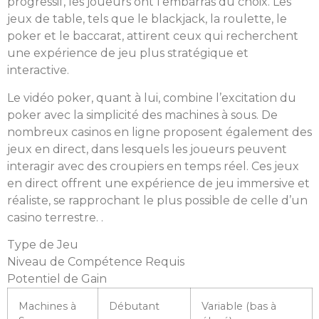
progressif, les joueurs ont l’embarras du choix. Les
jeux de table, tels que le blackjack, la roulette, le
poker et le baccarat, attirent ceux qui recherchent
une expérience de jeu plus stratégique et
interactive.
Le vidéo poker, quant à lui, combine l’excitation du
poker avec la simplicité des machines à sous. De
nombreux casinos en ligne proposent également des
jeux en direct, dans lesquels les joueurs peuvent
interagir avec des croupiers en temps réel. Ces jeux
en direct offrent une expérience de jeu immersive et
réaliste, se rapprochant le plus possible de celle d’un
casino terrestre. .
Type de Jeu
Niveau de Compétence Requis
Potentiel de Gain
Machines à
Débutant
Variable (bas à