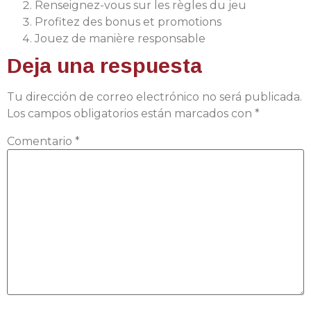
Renseignez-vous sur les règles du jeu
Profitez des bonus et promotions
Jouez de manière responsable
Deja una respuesta
Tu dirección de correo electrónico no será publicada.
Los campos obligatorios están marcados con
*
Comentario
*