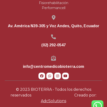
Fisiorehabilitación
Performancell
Av. América N39-305 y Voz Andes, Quito, Ecuador
(02) 292-0547
info@centromedicobioterra.com
© 2023 BIOTERRA • Todos los derechos
reservados
Creado por:
AdcSolutions