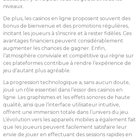
niveaux.
De plus, les casinos en ligne proposent souvent des
bonus de bienvenue et des promotions régulières,
incitant les joueurs à s’inscrire et à rester fidèles. Ces
avantages financiers peuvent considérablement
augmenter les chances de gagner. Enfin,
l’atmosphère conviviale et compétitive qui règne sur
ces plateformes contribue à rendre l’expérience de
jeu d’autant plus agréable.
La progression technologique a, sans aucun doute,
joué un rôle essentiel dans l’essor des casinos en
ligne. Les graphismes et les effets sonores de haute
qualité, ainsi que l’interface utilisateur intuitive,
offrent une immersion totale dans l’univers du jeu.
L’évolution vers les appareils mobiles a également fait
que les joueurs peuvent facilement satisfaire leur
envie de jouer en effectuant des sessions rapides en