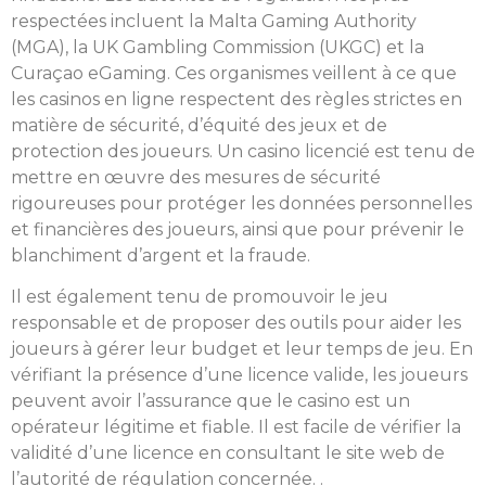
respectées incluent la Malta Gaming Authority
(MGA), la UK Gambling Commission (UKGC) et la
Curaçao eGaming. Ces organismes veillent à ce que
les casinos en ligne respectent des règles strictes en
matière de sécurité, d’équité des jeux et de
protection des joueurs. Un casino licencié est tenu de
mettre en œuvre des mesures de sécurité
rigoureuses pour protéger les données personnelles
et financières des joueurs, ainsi que pour prévenir le
blanchiment d’argent et la fraude.
Il est également tenu de promouvoir le jeu
responsable et de proposer des outils pour aider les
joueurs à gérer leur budget et leur temps de jeu. En
vérifiant la présence d’une licence valide, les joueurs
peuvent avoir l’assurance que le casino est un
opérateur légitime et fiable. Il est facile de vérifier la
validité d’une licence en consultant le site web de
l’autorité de régulation concernée. .