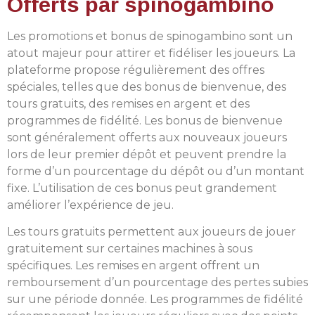
Offerts par spinogambino
Les promotions et bonus de spinogambino sont un
atout majeur pour attirer et fidéliser les joueurs. La
plateforme propose régulièrement des offres
spéciales, telles que des bonus de bienvenue, des
tours gratuits, des remises en argent et des
programmes de fidélité. Les bonus de bienvenue
sont généralement offerts aux nouveaux joueurs
lors de leur premier dépôt et peuvent prendre la
forme d’un pourcentage du dépôt ou d’un montant
fixe. L’utilisation de ces bonus peut grandement
améliorer l’expérience de jeu.
Les tours gratuits permettent aux joueurs de jouer
gratuitement sur certaines machines à sous
spécifiques. Les remises en argent offrent un
remboursement d’un pourcentage des pertes subies
sur une période donnée. Les programmes de fidélité