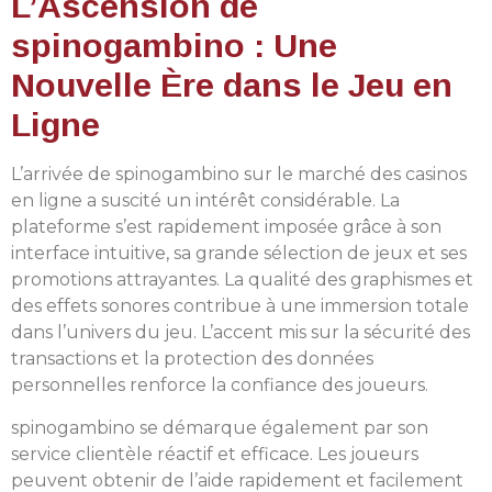
L’Ascension de
spinogambino : Une
Nouvelle Ère dans le Jeu en
Ligne
L’arrivée de spinogambino sur le marché des casinos
en ligne a suscité un intérêt considérable. La
plateforme s’est rapidement imposée grâce à son
interface intuitive, sa grande sélection de jeux et ses
promotions attrayantes. La qualité des graphismes et
des effets sonores contribue à une immersion totale
dans l’univers du jeu. L’accent mis sur la sécurité des
transactions et la protection des données
personnelles renforce la confiance des joueurs.
spinogambino se démarque également par son
service clientèle réactif et efficace. Les joueurs
peuvent obtenir de l’aide rapidement et facilement