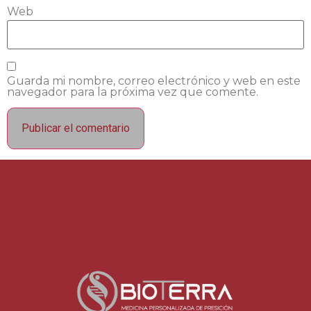
Web
Guarda mi nombre, correo electrónico y web en este
navegador para la próxima vez que comente.