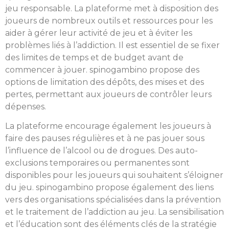
jeu responsable. La plateforme met à disposition des
joueurs de nombreux outils et ressources pour les
aider à gérer leur activité de jeu et à éviter les
problèmes liés à l’addiction. Il est essentiel de se fixer
des limites de temps et de budget avant de
commencer à jouer. spinogambino propose des
options de limitation des dépôts, des mises et des
pertes, permettant aux joueurs de contrôler leurs
dépenses.
La plateforme encourage également les joueurs à
faire des pauses régulières et à ne pas jouer sous
l’influence de l’alcool ou de drogues. Des auto-
exclusions temporaires ou permanentes sont
disponibles pour les joueurs qui souhaitent s’éloigner
du jeu. spinogambino propose également des liens
vers des organisations spécialisées dans la prévention
et le traitement de l’addiction au jeu. La sensibilisation
et l’éducation sont des éléments clés de la stratégie