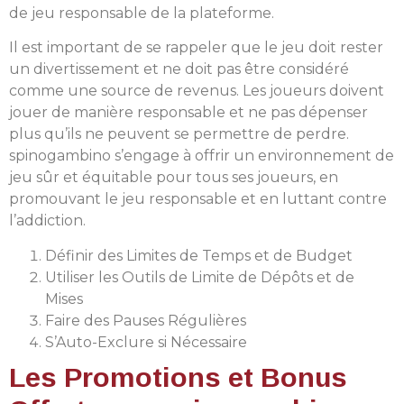
de jeu responsable de la plateforme.
Il est important de se rappeler que le jeu doit rester
un divertissement et ne doit pas être considéré
comme une source de revenus. Les joueurs doivent
jouer de manière responsable et ne pas dépenser
plus qu’ils ne peuvent se permettre de perdre.
spinogambino s’engage à offrir un environnement de
jeu sûr et équitable pour tous ses joueurs, en
promouvant le jeu responsable et en luttant contre
l’addiction.
Définir des Limites de Temps et de Budget
Utiliser les Outils de Limite de Dépôts et de
Mises
Faire des Pauses Régulières
S’Auto-Exclure si Nécessaire
Les Promotions et Bonus