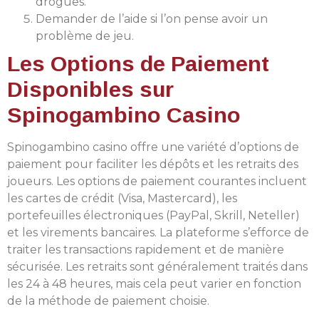
drogues.
Demander de l’aide si l’on pense avoir un
problème de jeu.
Les Options de Paiement
Disponibles sur
Spinogambino Casino
Spinogambino casino offre une variété d’options de
paiement pour faciliter les dépôts et les retraits des
joueurs. Les options de paiement courantes incluent
les cartes de crédit (Visa, Mastercard), les
portefeuilles électroniques (PayPal, Skrill, Neteller)
et les virements bancaires. La plateforme s’efforce de
traiter les transactions rapidement et de manière
sécurisée. Les retraits sont généralement traités dans
les 24 à 48 heures, mais cela peut varier en fonction
de la méthode de paiement choisie.