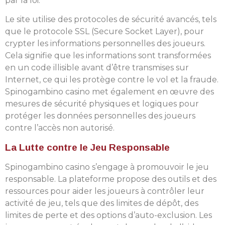
par la loi.
Le site utilise des protocoles de sécurité avancés, tels
que le protocole SSL (Secure Socket Layer), pour
crypter les informations personnelles des joueurs.
Cela signifie que les informations sont transformées
en un code illisible avant d’être transmises sur
Internet, ce qui les protège contre le vol et la fraude.
Spinogambino casino met également en œuvre des
mesures de sécurité physiques et logiques pour
protéger les données personnelles des joueurs
contre l’accès non autorisé.
La Lutte contre le Jeu Responsable
Spinogambino casino s’engage à promouvoir le jeu
responsable. La plateforme propose des outils et des
ressources pour aider les joueurs à contrôler leur
activité de jeu, tels que des limites de dépôt, des
limites de perte et des options d’auto-exclusion. Les