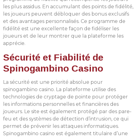
les plus assidus. En accumulant des points de fidélité,
les joueurs peuvent débloquer des bonus exclusifs
et des avantages personnalisés. Ce programme de
fidélité est une excellente façon de fidéliser les
joueurs et de leur montrer que la plateforme les
apprécie.
Sécurité et Fiabilité de
Spinogambino Casino
La sécurité est une priorité absolue pour
spinogambino casino. La plateforme utilise des
technologies de cryptage de pointe pour protéger
les informations personnelles et financières des
joueurs. Le site est également protégé par des pare-
feu et des systèmes de détection d’intrusion, ce qui
permet de prévenir les attaques informatiques.
Spinogambino casino est également titulaire d’une