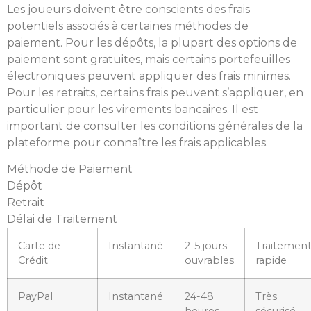
Les joueurs doivent être conscients des frais
potentiels associés à certaines méthodes de
paiement. Pour les dépôts, la plupart des options de
paiement sont gratuites, mais certains portefeuilles
électroniques peuvent appliquer des frais minimes.
Pour les retraits, certains frais peuvent s’appliquer, en
particulier pour les virements bancaires. Il est
important de consulter les conditions générales de la
plateforme pour connaître les frais applicables.
Méthode de Paiement
Dépôt
Retrait
Délai de Traitement
Carte de
Instantané
2-5 jours
Traitemen
Crédit
ouvrables
rapide
PayPal
Instantané
24-48
Très