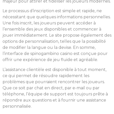
majeur pour attirer et fidéliser les joueurs modernes.
Le processus d’inscription est simple et rapide, ne
nécessitant que quelques informations personnelles.
Une fois inscrit, les joueurs peuvent accéder à
l’ensemble des jeux disponibles et commencer à
jouer immédiatement. Le site propose également des
options de personnalisation, telles que la possibilité
de modifier la langue ou la devise. En somme,
l’interface de spinogambino casino est conçue pour
offrir une expérience de jeu fluide et agréable.
L’assistance clientèle est disponible à tout moment,
ce qui permet de résoudre rapidement les
problèmes que pourraient rencontrer les joueurs.
Que ce soit par chat en direct, par e-mail ou par
téléphone, l’équipe de support est toujours prête à
répondre aux questions et à fournir une assistance
personnalisée.