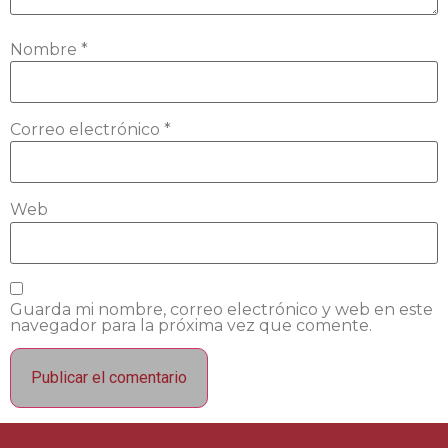
Nombre
*
Correo electrónico
*
Web
Guarda mi nombre, correo electrónico y web en este
navegador para la próxima vez que comente.