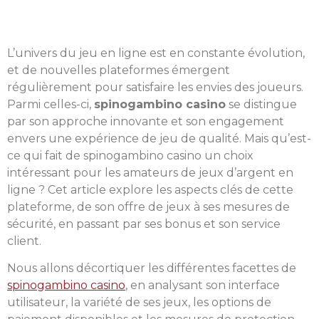
de gagner autrement.
L’univers du jeu en ligne est en constante évolution,
et de nouvelles plateformes émergent
régulièrement pour satisfaire les envies des joueurs.
Parmi celles-ci,
spinogambino casino
se distingue
par son approche innovante et son engagement
envers une expérience de jeu de qualité. Mais qu’est-
ce qui fait de spinogambino casino un choix
intéressant pour les amateurs de jeux d’argent en
ligne ? Cet article explore les aspects clés de cette
plateforme, de son offre de jeux à ses mesures de
sécurité, en passant par ses bonus et son service
client.
Nous allons décortiquer les différentes facettes de
spinogambino casino
, en analysant son interface
utilisateur, la variété de ses jeux, les options de