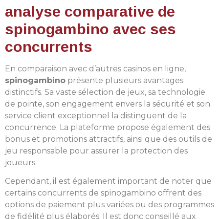
analyse comparative de
spinogambino avec ses
concurrents
En comparaison avec d’autres casinos en ligne,
spinogambino
présente plusieurs avantages
distinctifs. Sa vaste sélection de jeux, sa technologie
de pointe, son engagement envers la sécurité et son
service client exceptionnel la distinguent de la
concurrence. La plateforme propose également des
bonus et promotions attractifs, ainsi que des outils de
jeu responsable pour assurer la protection des
joueurs.
Cependant, il est également important de noter que
certains concurrents de spinogambino offrent des
options de paiement plus variées ou des programmes
de fidélité plus élaborés. Il est donc conseillé aux