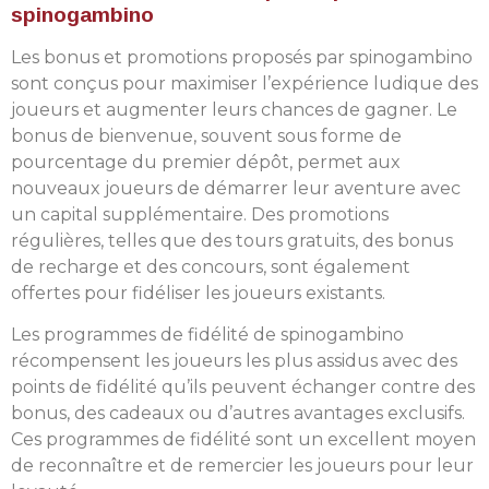
spinogambino
Les bonus et promotions proposés par spinogambino
sont conçus pour maximiser l’expérience ludique des
joueurs et augmenter leurs chances de gagner. Le
bonus de bienvenue, souvent sous forme de
pourcentage du premier dépôt, permet aux
nouveaux joueurs de démarrer leur aventure avec
un capital supplémentaire. Des promotions
régulières, telles que des tours gratuits, des bonus
de recharge et des concours, sont également
offertes pour fidéliser les joueurs existants.
Les programmes de fidélité de spinogambino
récompensent les joueurs les plus assidus avec des
points de fidélité qu’ils peuvent échanger contre des
bonus, des cadeaux ou d’autres avantages exclusifs.
Ces programmes de fidélité sont un excellent moyen
de reconnaître et de remercier les joueurs pour leur