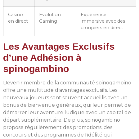
Casino
Evolution
Expérience
en direct
Gaming
immersive avec des
croupiers en direct
Les Avantages Exclusifs
d’une Adhésion à
spinogambino
Devenir membre de la communauté spinogambino
offre une multitude d’avantages exclusifs. Les
nouveaux joueurs sont souvent accueillis avec un
bonus de bienvenue généreux, qui leur permet de
démarrer leur aventure ludique avec un capital de
départ supplémentaire. De plus, spinogambino
propose régulièrement des promotions, des
concours et des programmes de fidélité qui