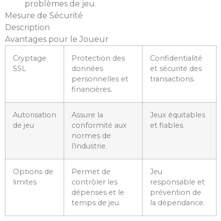
problèmes de jeu.
Mesure de Sécurité
Description
Avantages pour le Joueur
Cryptage
Protection des
Confidentialité
SSL
données
et sécurité des
personnelles et
transactions.
financières.
Autorisation
Assure la
Jeux équitables
de jeu
conformité aux
et fiables.
normes de
l’industrie.
Options de
Permet de
Jeu
limites
contrôler les
responsable et
dépenses et le
prévention de
temps de jeu.
la dépendance.