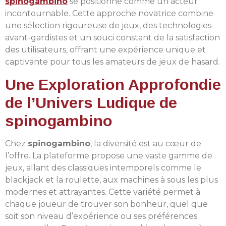
spinogambino
se positionne comme un acteur
incontournable. Cette approche novatrice combine
une sélection rigoureuse de jeux, des technologies
avant-gardistes et un souci constant de la satisfaction
des utilisateurs, offrant une expérience unique et
captivante pour tous les amateurs de jeux de hasard.
Une Exploration Approfondie
de l’Univers Ludique de
spinogambino
Chez
spinogambino
, la diversité est au cœur de
l’offre. La plateforme propose une vaste gamme de
jeux, allant des classiques intemporels comme le
blackjack et la roulette, aux machines à sous les plus
modernes et attrayantes. Cette variété permet à
chaque joueur de trouver son bonheur, quel que
soit son niveau d’expérience ou ses préférences