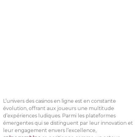
Réinventée :
Maximisez Vos Gains
et Éveillez Votre
Chance avec
spinogambino,
lAventure
Passionnante.
L’univers des casinos en ligne est en constante
évolution, offrant aux joueurs une multitude
d’expériences ludiques. Parmi les plateformes
émergentes qui se distinguent par leur innovation et
leur engagement envers l’excellence,