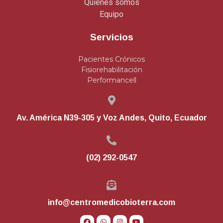
Quienes somos
Equipo
Servicios
Pacientes Crónicos
Fisiorehabilitación
Performancell
Av. América N39-305 y Voz Andes, Quito, Ecuador
(02) 292-0547
info@centromedicobioterra.com