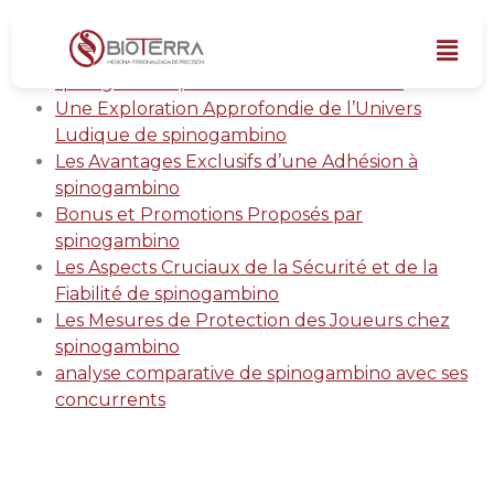
Lexpérience Ludique Réinventée : Maximisez
Vos Gains et Éveillez Votre Chance avec
spinogambino, lAventure Passionnante.
Une Exploration Approfondie de l’Univers
Ludique de spinogambino
Les Avantages Exclusifs d’une Adhésion à
spinogambino
Bonus et Promotions Proposés par
spinogambino
Les Aspects Cruciaux de la Sécurité et de la
Fiabilité de spinogambino
Les Mesures de Protection des Joueurs chez
spinogambino
analyse comparative de spinogambino avec ses
concurrents
Lexpérience Ludique