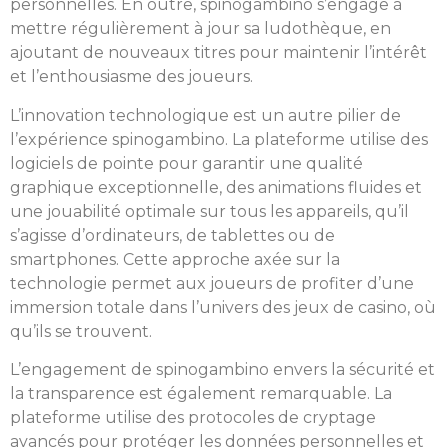
personnelles. En outre, spinogambino s’engage à
mettre régulièrement à jour sa ludothèque, en
ajoutant de nouveaux titres pour maintenir l’intérêt
et l’enthousiasme des joueurs.
L’innovation technologique est un autre pilier de
l’expérience spinogambino. La plateforme utilise des
logiciels de pointe pour garantir une qualité
graphique exceptionnelle, des animations fluides et
une jouabilité optimale sur tous les appareils, qu’il
s’agisse d’ordinateurs, de tablettes ou de
smartphones. Cette approche axée sur la
technologie permet aux joueurs de profiter d’une
immersion totale dans l’univers des jeux de casino, où
qu’ils se trouvent.
L’engagement de spinogambino envers la sécurité et
la transparence est également remarquable. La
plateforme utilise des protocoles de cryptage
avancés pour protéger les données personnelles et