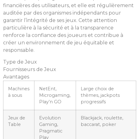
financières des utilisateurs, et elle est régulièrement
auditée par des organismes indépendants pour
garantir l’intégrité de ses jeux. Cette attention
particulière à la sécurité et à la transparence
renforce la confiance des joueurs et contribue à
créer un environnement de jeu équitable et
responsable.
Type de Jeux
Fournisseurs de Jeux
Avantages
Machines
NetEnt,
Large choix de
à sous
Microgaming,
thèmes, jackpots
Play’n GO
progressifs
Jeux de
Evolution
Blackjack, roulette,
Table
Gaming,
baccarat, poker
Pragmatic
Play