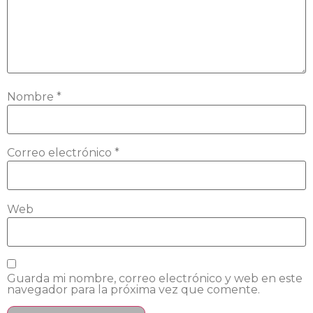
Nombre
*
Correo electrónico
*
Web
Guarda mi nombre, correo electrónico y web en este
navegador para la próxima vez que comente.