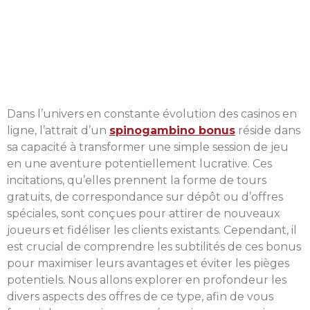
et transformez chaque
partie en opportunité
gagnante.
Dans l’univers en constante évolution des casinos en
ligne, l’attrait d’un
spinogambino bonus
réside dans
sa capacité à transformer une simple session de jeu
en une aventure potentiellement lucrative. Ces
incitations, qu’elles prennent la forme de tours
gratuits, de correspondance sur dépôt ou d’offres
spéciales, sont conçues pour attirer de nouveaux
joueurs et fidéliser les clients existants. Cependant, il
est crucial de comprendre les subtilités de ces bonus
pour maximiser leurs avantages et éviter les pièges
potentiels. Nous allons explorer en profondeur les
divers aspects des offres de ce type, afin de vous