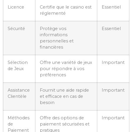
Licence
Certifie que le casino est
Essentiel
réglementé
Sécurité
Protège vos
Essentiel
informations
personnelles et
financières
Sélection
Offre une variété de jeux
Important
de Jeux
pour répondre à vos
préférences
Assistance
Fournit une aide rapide
Important
Clientèle
et efficace en cas de
besoin
Méthodes
Offre des options de
Important
de
paiement sécurisées et
Paiement
pratiques