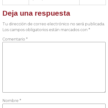
Deja una respuesta
Tu dirección de correo electrónico no será publicada.
Los campos obligatorios están marcados con
*
Comentario
*
Nombre
*