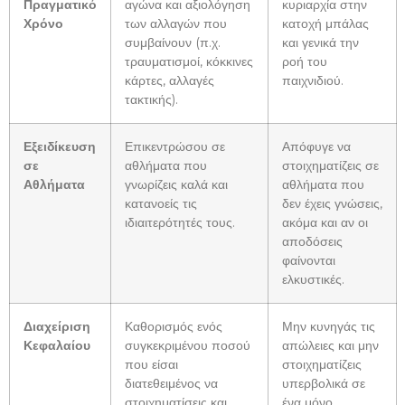
Πραγματικό
αγώνα και αξιολόγηση
κυριαρχία στην
Χρόνο
των αλλαγών που
κατοχή μπάλας
συμβαίνουν (π.χ.
και γενικά την
τραυματισμοί, κόκκινες
ροή του
κάρτες, αλλαγές
παιχνιδιού.
τακτικής).
Εξειδίκευση
Επικεντρώσου σε
Απόφυγε να
σε
αθλήματα που
στοιχηματίζεις σε
Αθλήματα
γνωρίζεις καλά και
αθλήματα που
κατανοείς τις
δεν έχεις γνώσεις,
ιδιαιτερότητές τους.
ακόμα και αν οι
αποδόσεις
φαίνονται
ελκυστικές.
Διαχείριση
Καθορισμός ενός
Μην κυνηγάς τις
Κεφαλαίου
συγκεκριμένου ποσού
απώλειες και μην
που είσαι
στοιχηματίζεις
διατεθειμένος να
υπερβολικά σε
στοιχηματίσεις και
ένα μόνο