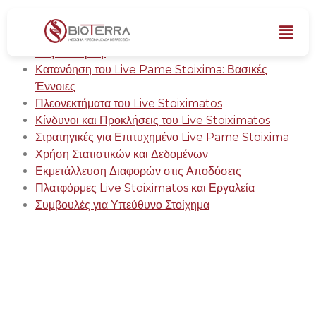
Δυναμική Εμπειρία & Άμεση Δράση: Ζήστε την Αγωνία
του Live pame στοίχημα & Μετατρέψτε τις Γνώσεις
σας σε Κέρδη.
Κατανόηση του Live Pame Stoixima: Βασικές
Έννοιες
Πλεονεκτήματα του Live Stoiximatos
Κίνδυνοι και Προκλήσεις του Live Stoiximatos
Στρατηγικές για Επιτυχημένο Live Pame Stoixima
Χρήση Στατιστικών και Δεδομένων
Εκμετάλλευση Διαφορών στις Αποδόσεις
Πλατφόρμες Live Stoiximatos και Εργαλεία
Συμβουλές για Υπεύθυνο Στοίχημα
Δυναμική Εμπειρία &
Άμεση Δράση: Ζήστε
την Αγωνία του Live