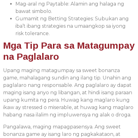
Mag-aral ng Paytable: Alamin ang halaga ng
bawat simbolo.
Gumamit ng Betting Strategies: Subukan ang
iba’t ibang strategies na umaangkop sa iyong
risk tolerance.
Mga Tip Para sa Matagumpay
na Paglalaro
Upang maging matagumpay sa sweet bonanza
game, mahalagang sundin ang ilang tip. Unahin ang
paglalaro nang responsable. Ang paglalaro ay dapat
maging isang anyo ng libangan, at hindi isang paraan
upang kumita ng pera. Huwag kang maglaro kung
ikaw ay stressed o miserable, at huwag kang maglaro
habang nasa ilalim ng impluwensya ng alak o droga.
Pangalawa, maging mapagpasensya. Ang sweet
bonanza game ay isang laro ng pagkakataon, at