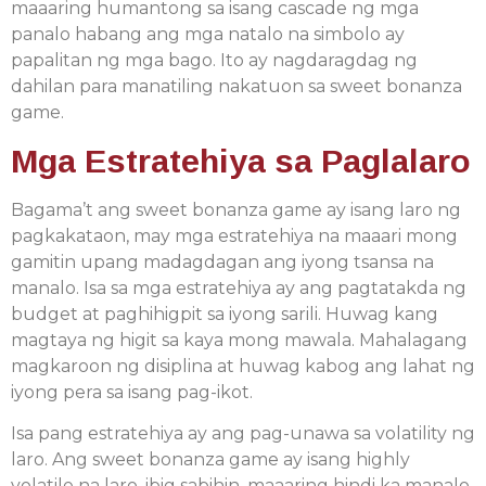
maaaring humantong sa isang cascade ng mga
panalo habang ang mga natalo na simbolo ay
papalitan ng mga bago. Ito ay nagdaragdag ng
dahilan para manatiling nakatuon sa sweet bonanza
game.
Mga Estratehiya sa Paglalaro
Bagama’t ang sweet bonanza game ay isang laro ng
pagkakataon, may mga estratehiya na maaari mong
gamitin upang madagdagan ang iyong tsansa na
manalo. Isa sa mga estratehiya ay ang pagtatakda ng
budget at paghihigpit sa iyong sarili. Huwag kang
magtaya ng higit sa kaya mong mawala. Mahalagang
magkaroon ng disiplina at huwag kabog ang lahat ng
iyong pera sa isang pag-ikot.
Isa pang estratehiya ay ang pag-unawa sa volatility ng
laro. Ang sweet bonanza game ay isang highly
volatile na laro, ibig sabihin, maaaring hindi ka manalo