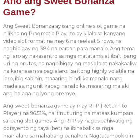
Ano ang Sweet Bonanza
Game?
Ang Sweet Bonanza ay isang online slot game na
nilikha ng Pragmatic Play. Ito ay kilala sa kanyang
video slot format na may 6 na reels at 5 rows, na
nagbibigay ng 384 na paraan para manalo. Ang tema
ng laro ay nakasentro sa mga matatamis at iba’t ibang
uri ng prutas, na nagbibigay ng masigla at nakakaaliw
na karanasan sa paglalaro. Isa itong highly volatile na
laro, ibig sabihin, maaaring hindi ka manalo nang
madalas, ngunit kapag nanalo ka, maaaring malaki
ang halaga ng iyong premyo.
Ang sweet bonanza game ay may RTP (Return to
Player) na 96.51%, na itinuturing na mataas kumpara
sa ibang slot games. Ang RTP ay nagpapahiwatig ng
porsyento ng taya (bet) na ibinabalik sa mga
manlalaro sa mahabang panahon. Nagtatampok din