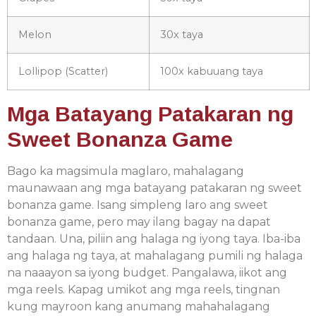
Melon
30x taya
Lollipop (Scatter)
100x kabuuang taya
Mga Batayang Patakaran ng
Sweet Bonanza Game
Bago ka magsimula maglaro, mahalagang
maunawaan ang mga batayang patakaran ng sweet
bonanza game. Isang simpleng laro ang sweet
bonanza game, pero may ilang bagay na dapat
tandaan. Una, piliin ang halaga ng iyong taya. Iba-iba
ang halaga ng taya, at mahalagang pumili ng halaga
na naaayon sa iyong budget. Pangalawa, iikot ang
mga reels. Kapag umikot ang mga reels, tingnan
kung mayroon kang anumang mahahalagang