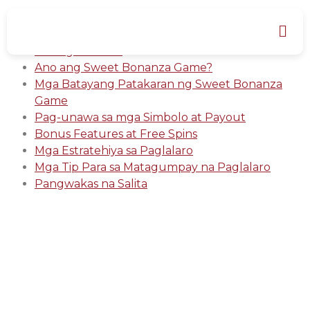
Manalo Ng Jackpot: Gabay sa Sweet Bonanza
Game Para sa Masayang Pagsugal at Potensyal
na Pagkakitaan.
Ano ang Sweet Bonanza Game?
Mga Batayang Patakaran ng Sweet Bonanza
Game
Pag-unawa sa mga Simbolo at Payout
Bonus Features at Free Spins
Mga Estratehiya sa Paglalaro
Mga Tip Para sa Matagumpay na Paglalaro
Pangwakas na Salita
Manalo Ng Jackpot:
Gabay sa Sweet
Bonanza Game Para sa
Masayang Pagsugal at