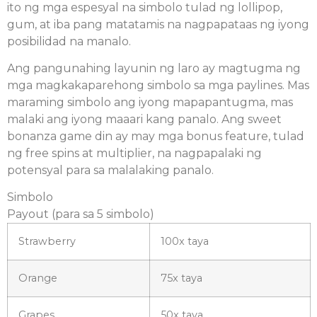
ito ng mga espesyal na simbolo tulad ng lollipop,
gum, at iba pang matatamis na nagpapataas ng iyong
posibilidad na manalo.
Ang pangunahing layunin ng laro ay magtugma ng
mga magkakaparehong simbolo sa mga paylines. Mas
maraming simbolo ang iyong mapapantugma, mas
malaki ang iyong maaari kang panalo. Ang sweet
bonanza game din ay may mga bonus feature, tulad
ng free spins at multiplier, na nagpapalaki ng
potensyal para sa malalaking panalo.
Simbolo
Payout (para sa 5 simbolo)
Strawberry
100x taya
Orange
75x taya
Grapes
50x taya