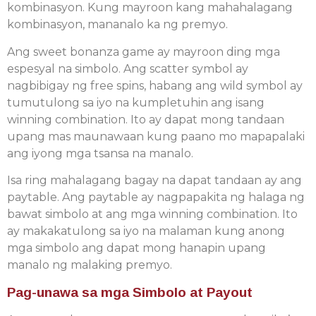
kombinasyon. Kung mayroon kang mahahalagang
kombinasyon, mananalo ka ng premyo.
Ang sweet bonanza game ay mayroon ding mga
espesyal na simbolo. Ang scatter symbol ay
nagbibigay ng free spins, habang ang wild symbol ay
tumutulong sa iyo na kumpletuhin ang isang
winning combination. Ito ay dapat mong tandaan
upang mas maunawaan kung paano mo mapapalaki
ang iyong mga tsansa na manalo.
Isa ring mahalagang bagay na dapat tandaan ay ang
paytable. Ang paytable ay nagpapakita ng halaga ng
bawat simbolo at ang mga winning combination. Ito
ay makakatulong sa iyo na malaman kung anong
mga simbolo ang dapat mong hanapin upang
manalo ng malaking premyo.
Pag-unawa sa mga Simbolo at Payout