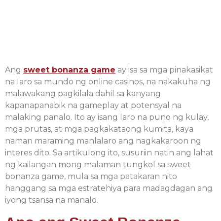
Potensyal na
Pagkakitaan.
Ang
sweet bonanza game
ay isa sa mga pinakasikat
na laro sa mundo ng online casinos, na nakakuha ng
malawakang pagkilala dahil sa kanyang
kapanapanabik na gameplay at potensyal na
malaking panalo. Ito ay isang laro na puno ng kulay,
mga prutas, at mga pagkakataong kumita, kaya
naman maraming manlalaro ang nagkakaroon ng
interes dito. Sa artikulong ito, susuriin natin ang lahat
ng kailangan mong malaman tungkol sa sweet
bonanza game, mula sa mga patakaran nito
hanggang sa mga estratehiya para madagdagan ang
iyong tsansa na manalo.