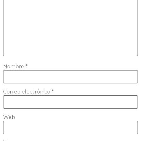
Nombre
*
Correo electrónico
*
Web