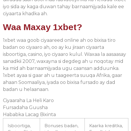
iyo sida ay kaga duwan tahay barnaamijyada kale ee
ciyaarta khadka ah.
Waa Maxay 1xbet?
1xbet waa goob ciyaareed online ah oo bixisa tiro
badan oo ciyaaro ah, oo ay ku jiraan ciyaarta
isboortiga, casino, iyo ciyaaro kulul. Waxaa la aasaasay
sanadkii 2007, waxayna si degdeg ah u noqotay mid
ka mid ah barnaamijyada ugu caansan adduunka.
1xbet ayaa si gaar ah u taageerta suuqa Afrika, gaar
ahaan Soomaaliya, iyada oo bixisa fursado ay dad
badan u helaanaan.
Ciyaaraha La Heli Karo
Fursadaha Guusha
Hababka Lacag Bixinta
Isboortiga,
Bonuses badan,
Kaarka kreditka,