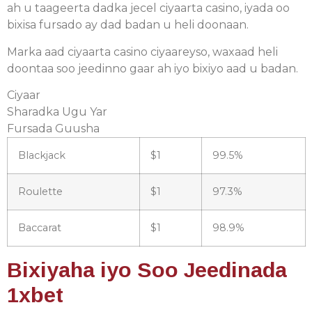
ah u taageerta dadka jecel ciyaarta casino, iyada oo
bixisa fursado ay dad badan u heli doonaan.
Marka aad ciyaarta casino ciyaareyso, waxaad heli
doontaa soo jeedinno gaar ah iyo bixiyo aad u badan.
Ciyaar
Sharadka Ugu Yar
Fursada Guusha
Blackjack
$1
99.5%
Roulette
$1
97.3%
Baccarat
$1
98.9%
Bixiyaha iyo Soo Jeedinada
1xbet