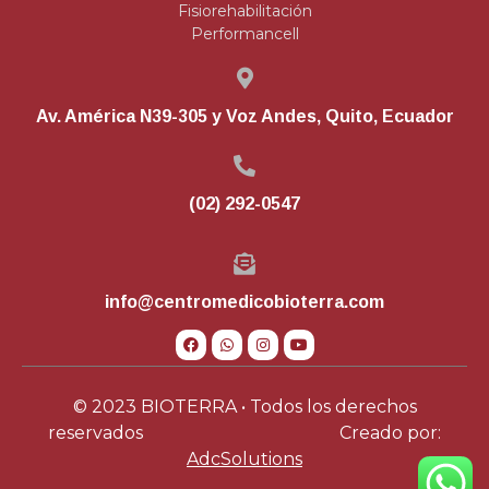
Fisiorehabilitación
Performancell
Av. América N39-305 y Voz Andes, Quito, Ecuador
(02) 292-0547
info@centromedicobioterra.com
© 2023 BIOTERRA • Todos los derechos
reservados
Creado por:
AdcSolutions