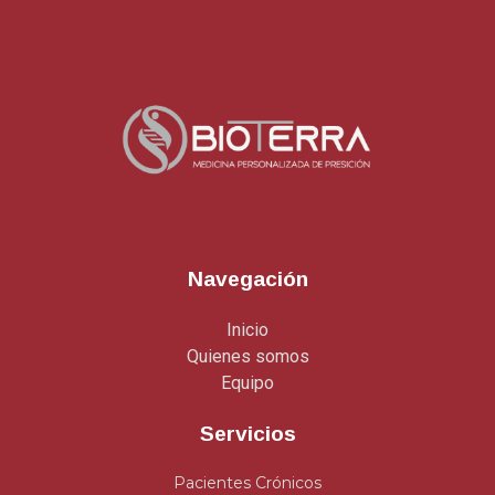
Navegación
Inicio
Quienes somos
Equipo
Servicios
Pacientes Crónicos