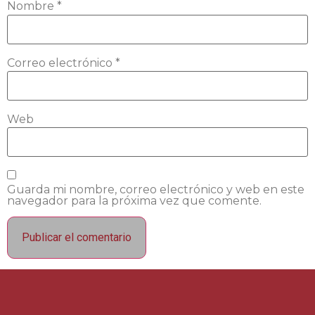
Nombre
*
Correo electrónico
*
Web
Guarda mi nombre, correo electrónico y web en este
navegador para la próxima vez que comente.