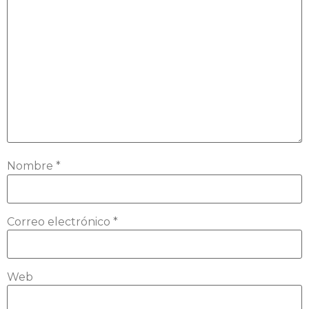
Nombre
*
Correo electrónico
*
Web