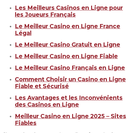
Les Meilleurs Casinos en Ligne pour
les Joueurs Français
Le Meilleur Casino en Ligne France
Légal
Le Meilleur Casino Gratuit en Ligne
Le Meilleur Casino en Ligne Fiable
Le Meilleur Casino Français en Ligne
Comment Choisir un Casino en Ligne
Fiable et Sécurisé
Les Avantages et les Inconvénients
des Casinos en Ligne
Meilleur Casino en Ligne 2025 – Sites
Fiables