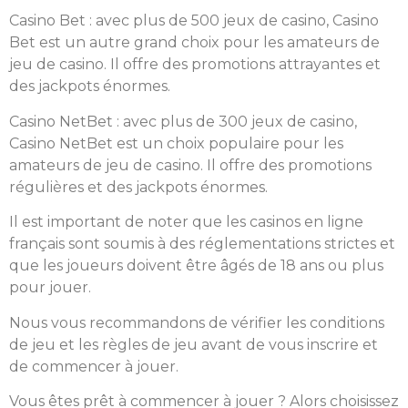
Casino Bet : avec plus de 500 jeux de casino, Casino
Bet est un autre grand choix pour les amateurs de
jeu de casino. Il offre des promotions attrayantes et
des jackpots énormes.
Casino NetBet : avec plus de 300 jeux de casino,
Casino NetBet est un choix populaire pour les
amateurs de jeu de casino. Il offre des promotions
régulières et des jackpots énormes.
Il est important de noter que les casinos en ligne
français sont soumis à des réglementations strictes et
que les joueurs doivent être âgés de 18 ans ou plus
pour jouer.
Nous vous recommandons de vérifier les conditions
de jeu et les règles de jeu avant de vous inscrire et
de commencer à jouer.
Vous êtes prêt à commencer à jouer ? Alors choisissez