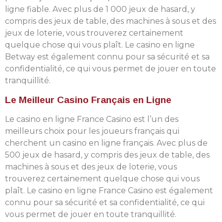
ligne fiable. Avec plus de 1 000 jeux de hasard, y
compris des jeux de table, des machines à sous et des
jeux de loterie, vous trouverez certainement
quelque chose qui vous plaît. Le casino en ligne
Betway est également connu pour sa sécurité et sa
confidentialité, ce qui vous permet de jouer en toute
tranquillité.
Le Meilleur Casino Français en Ligne
Le casino en ligne France Casino est l’un des
meilleurs choix pour les joueurs français qui
cherchent un casino en ligne français. Avec plus de
500 jeux de hasard, y compris des jeux de table, des
machines à sous et des jeux de loterie, vous
trouverez certainement quelque chose qui vous
plaît. Le casino en ligne France Casino est également
connu pour sa sécurité et sa confidentialité, ce qui
vous permet de jouer en toute tranquillité.