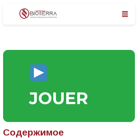
Meilleur Casino en
Ligne 2025 – Sites
Fiables
JOUER
Содержимое