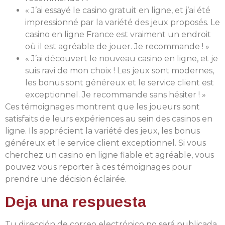
« J’ai essayé le casino gratuit en ligne, et j’ai été
impressionné par la variété des jeux proposés. Le
casino en ligne France est vraiment un endroit
où il est agréable de jouer. Je recommande ! »
« J’ai découvert le nouveau casino en ligne, et je
suis ravi de mon choix ! Les jeux sont modernes,
les bonus sont généreux et le service client est
exceptionnel. Je recommande sans hésiter ! »
Ces témoignages montrent que les joueurs sont
satisfaits de leurs expériences au sein des casinos en
ligne. Ils apprécient la variété des jeux, les bonus
généreux et le service client exceptionnel. Si vous
cherchez un casino en ligne fiable et agréable, vous
pouvez vous reporter à ces témoignages pour
prendre une décision éclairée.
Deja una respuesta
Tu dirección de correo electrónico no será publicada.