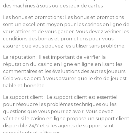
des machines à sous ou des jeux de cartes.
Les bonus et promotions : Les bonus et promotions
sont un excellent moyen pour les casinos en ligne de
vous attirer et de vous garder. Vous devez vérifier les
conditions des bonus et promotions pour vous
assurer que vous pouvez les utiliser sans problème.
La réputation : Il est important de vérifier la
réputation du casino en ligne en ligne en lisant les
commentaires et les évaluations des autres joueurs.
Cela vous aidera à vous assurer que le site de jeu est
fiable et honnête.
La support client : Le support client est essentiel
pour résoudre les problèmes techniques ou les
questions que vous pourriez avoir. Vous devez
vérifier si le casino en ligne propose un support client
disponible 24/7 et si les agents de support sont
compétents et efficaces.