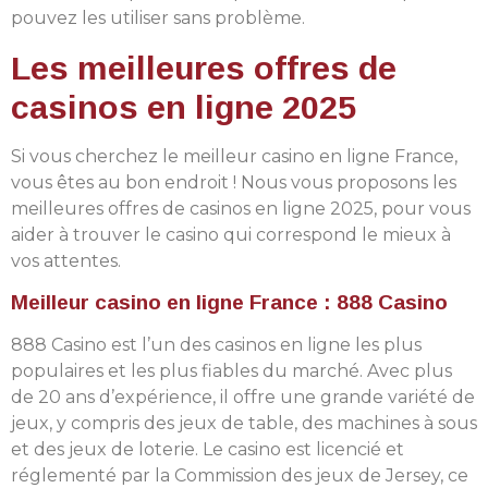
pouvez les utiliser sans problème.
Les meilleures offres de
casinos en ligne 2025
Si vous cherchez le meilleur casino en ligne France,
vous êtes au bon endroit ! Nous vous proposons les
meilleures offres de casinos en ligne 2025, pour vous
aider à trouver le casino qui correspond le mieux à
vos attentes.
Meilleur casino en ligne France : 888 Casino
888 Casino est l’un des casinos en ligne les plus
populaires et les plus fiables du marché. Avec plus
de 20 ans d’expérience, il offre une grande variété de
jeux, y compris des jeux de table, des machines à sous
et des jeux de loterie. Le casino est licencié et
réglementé par la Commission des jeux de Jersey, ce