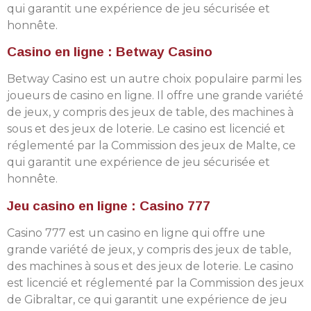
qui garantit une expérience de jeu sécurisée et
honnête.
Casino en ligne : Betway Casino
Betway Casino est un autre choix populaire parmi les
joueurs de casino en ligne. Il offre une grande variété
de jeux, y compris des jeux de table, des machines à
sous et des jeux de loterie. Le casino est licencié et
réglementé par la Commission des jeux de Malte, ce
qui garantit une expérience de jeu sécurisée et
honnête.
Jeu casino en ligne : Casino 777
Casino 777 est un casino en ligne qui offre une
grande variété de jeux, y compris des jeux de table,
des machines à sous et des jeux de loterie. Le casino
est licencié et réglementé par la Commission des jeux
de Gibraltar, ce qui garantit une expérience de jeu