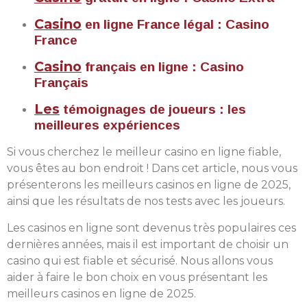
Casino
en ligne France légal : Casino
France
Casino
français en ligne : Casino
Français
Les
témoignages de joueurs : les
meilleures expériences
Si vous cherchez le meilleur casino en ligne fiable,
vous êtes au bon endroit ! Dans cet article, nous vous
présenterons les meilleurs casinos en ligne de 2025,
ainsi que les résultats de nos tests avec les joueurs.
Les casinos en ligne sont devenus très populaires ces
dernières années, mais il est important de choisir un
casino qui est fiable et sécurisé. Nous allons vous
aider à faire le bon choix en vous présentant les
meilleurs casinos en ligne de 2025.