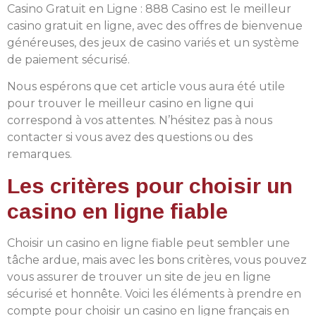
Casino Gratuit en Ligne : 888 Casino est le meilleur
casino gratuit en ligne, avec des offres de bienvenue
généreuses, des jeux de casino variés et un système
de paiement sécurisé.
Nous espérons que cet article vous aura été utile
pour trouver le meilleur casino en ligne qui
correspond à vos attentes. N’hésitez pas à nous
contacter si vous avez des questions ou des
remarques.
Les critères pour choisir un
casino en ligne fiable
Choisir un casino en ligne fiable peut sembler une
tâche ardue, mais avec les bons critères, vous pouvez
vous assurer de trouver un site de jeu en ligne
sécurisé et honnête. Voici les éléments à prendre en
compte pour choisir un casino en ligne français en