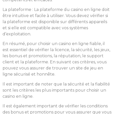
La plateforme : La plateforme du casino en ligne doit
être intuitive et facile à utiliser. Vous devez vérifier si
la plateforme est disponible sur différents appareils
et si elle est compatible avec vos systèmes
d’exploitation.
En résumé, pour choisir un casino en ligne fiable, il
est essentiel de vérifier la licence, la sécurité, les jeux,
les bonus et promotions, la réputation, le support
client et la plateforme. En suivant ces critères, vous
pouvez vous assurer de trouver un site de jeu en
ligne sécurisé et honnête.
Il est important de noter que la sécurité et la fiabilité
sont les critères les plus importants pour choisir un
casino en ligne.
Il est également important de vérifier les conditions
des bonus et promotions pour vous assurer que vous