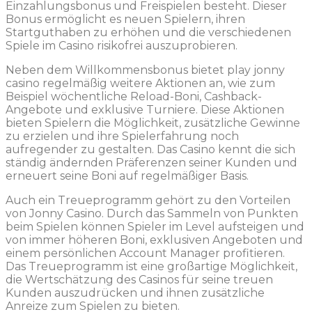
Einzahlungsbonus und Freispielen besteht. Dieser
Bonus ermöglicht es neuen Spielern, ihren
Startguthaben zu erhöhen und die verschiedenen
Spiele im Casino risikofrei auszuprobieren.
Neben dem Willkommensbonus bietet play jonny
casino regelmäßig weitere Aktionen an, wie zum
Beispiel wöchentliche Reload-Boni, Cashback-
Angebote und exklusive Turniere. Diese Aktionen
bieten Spielern die Möglichkeit, zusätzliche Gewinne
zu erzielen und ihre Spielerfahrung noch
aufregender zu gestalten. Das Casino kennt die sich
ständig ändernden Präferenzen seiner Kunden und
erneuert seine Boni auf regelmäßiger Basis.
Auch ein Treueprogramm gehört zu den Vorteilen
von Jonny Casino. Durch das Sammeln von Punkten
beim Spielen können Spieler im Level aufsteigen und
von immer höheren Boni, exklusiven Angeboten und
einem persönlichen Account Manager profitieren.
Das Treueprogramm ist eine großartige Möglichkeit,
die Wertschätzung des Casinos für seine treuen
Kunden auszudrücken und ihnen zusätzliche
Anreize zum Spielen zu bieten.