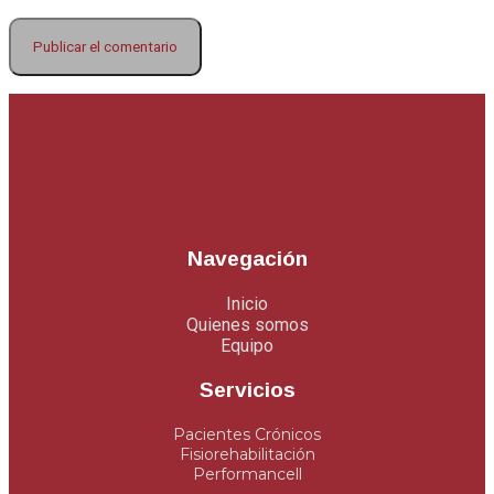
Navegación
Inicio
Quienes somos
Equipo
Servicios
Pacientes Crónicos
Fisiorehabilitación
Performancell