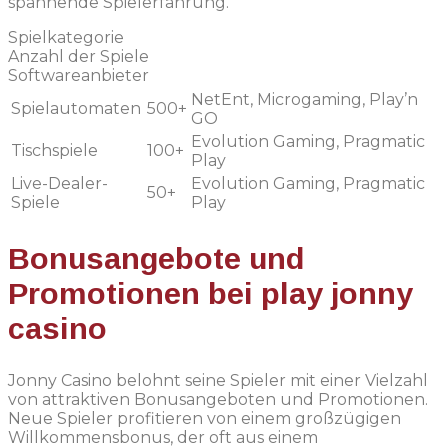
spannende Spielerfahrung.
Spielkategorie
Anzahl der Spiele
Softwareanbieter
NetEnt, Microgaming, Play’n
Spielautomaten
500+
GO
Evolution Gaming, Pragmatic
Tischspiele
100+
Play
Live-Dealer-
Evolution Gaming, Pragmatic
50+
Spiele
Play
Bonusangebote und
Promotionen bei play jonny
casino
Jonny Casino belohnt seine Spieler mit einer Vielzahl
von attraktiven Bonusangeboten und Promotionen.
Neue Spieler profitieren von einem großzügigen
Willkommensbonus, der oft aus einem