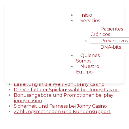
Inicio
Servicios
Pacientes
Crónicos
Preventivos
DNA-bits
Quienes
Somos
Nuestro
Mit 2000€ Bonus ins Abenteuer starten – play
Equipo
jonny casino verspricht Nervenkitzel und
lukrative Gewinne für jeden Spieler.
Einleitung in die Welt von Jonny Casino
Die Vielfalt der Spielauswahl bei Jonny Casino
Bonusangebote und Promotionen bei play
jonny casino
Sicherheit und Fairness bei Jonny Casino
Zahlungsmethoden und Kundensupport
Mit 2000€ Bonus ins