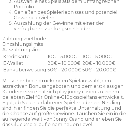
Auswahl eines Spiels aus dem umfangreichen
Portfolio
Genießen des Spielerlebnisses und potenziell
Gewinne erzielen
Auszahlung der Gewinne mit einer der
verfügbaren Zahlungsmethoden
Zahlungsmethode
Einzahlungslimits
Auszahlungslimit
Kreditkarte
10€ – 5.000€
10€ – 5.000€
E-Wallet
20€ – 10.000€
20€ – 10.000€
Banküberweisung
50€ – 20.000€
50€ – 20.000€
Mit seiner beeindruckenden Spielauswahl, den
attraktiven Bonusangeboten und dem erstklassigen
Kundenservice hat sich play jonny casino zu einem
beliebten Ziel für Online-Glücksspielfans entwickelt.
Egal, ob Sie ein erfahrener Spieler oder ein Neuling
sind, hier finden Sie die perfekte Unterhaltung und
die Chance auf große Gewinne. Tauchen Sie ein in die
aufregende Welt von Jonny Casino und erleben Sie
das Glücksspiel auf einem neuen Level.