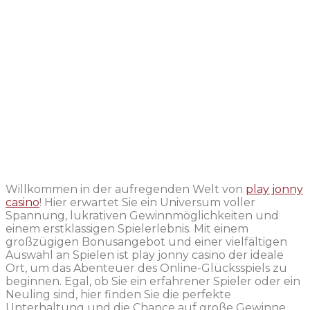
Abenteuer starten –
play jonny casino
verspricht Nervenkitzel
und lukrative Gewinne
für jeden Spieler.
Willkommen in der aufregenden Welt von
play jonny
casino
! Hier erwartet Sie ein Universum voller
Spannung, lukrativen Gewinnmöglichkeiten und
einem erstklassigen Spielerlebnis. Mit einem
großzügigen Bonusangebot und einer vielfältigen
Auswahl an Spielen ist play jonny casino der ideale
Ort, um das Abenteuer des Online-Glücksspiels zu
beginnen. Egal, ob Sie ein erfahrener Spieler oder ein
Neuling sind, hier finden Sie die perfekte
Unterhaltung und die Chance auf große Gewinne.