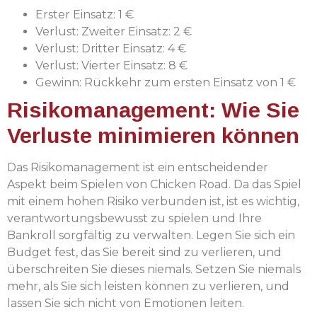
Erster Einsatz: 1 €
Verlust: Zweiter Einsatz: 2 €
Verlust: Dritter Einsatz: 4 €
Verlust: Vierter Einsatz: 8 €
Gewinn: Rückkehr zum ersten Einsatz von 1 €
Risikomanagement: Wie Sie
Verluste minimieren können
Das Risikomanagement ist ein entscheidender
Aspekt beim Spielen von Chicken Road. Da das Spiel
mit einem hohen Risiko verbunden ist, ist es wichtig,
verantwortungsbewusst zu spielen und Ihre
Bankroll sorgfältig zu verwalten. Legen Sie sich ein
Budget fest, das Sie bereit sind zu verlieren, und
überschreiten Sie dieses niemals. Setzen Sie niemals
mehr, als Sie sich leisten können zu verlieren, und
lassen Sie sich nicht von Emotionen leiten.