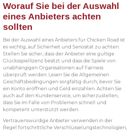
Worauf Sie bei der Auswahl
eines Anbieters achten
sollten
Bei der Auswahl eines Anbieters für Chicken Road ist
es wichtig, auf Sicherheit und Seriosität zu achten.
Stellen Sie sicher, dass der Anbieter eine gültige
Glücksspiellizenz besitzt und dass die Spiele von
unabhängigen Organisationen auf Fairness
überprüft werden. Lesen Sie die Allgemeinen
Geschäftsbedingungen sorgfältig durch, bevor Sie
ein Konto eröffnen und Geld einzahlen. Achten Sie
auch auf den Kundenservice, um sicherzustellen,
dass Sie im Falle von Problemen schnell und
kompetent unterstützt werden.
Vertrauenswürdige Anbieter verwenden in der
Regel fortschrittliche Verschlüsselungstechnologien,