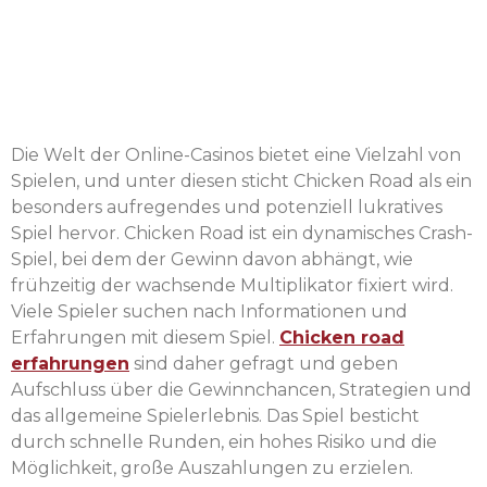
Guide für maximale
Auszahlungen!
Die Welt der Online-Casinos bietet eine Vielzahl von
Spielen, und unter diesen sticht Chicken Road als ein
besonders aufregendes und potenziell lukratives
Spiel hervor. Chicken Road ist ein dynamisches Crash-
Spiel, bei dem der Gewinn davon abhängt, wie
frühzeitig der wachsende Multiplikator fixiert wird.
Viele Spieler suchen nach Informationen und
Erfahrungen mit diesem Spiel.
Chicken road
erfahrungen
sind daher gefragt und geben
Aufschluss über die Gewinnchancen, Strategien und
das allgemeine Spielerlebnis. Das Spiel besticht
durch schnelle Runden, ein hohes Risiko und die
Möglichkeit, große Auszahlungen zu erzielen.