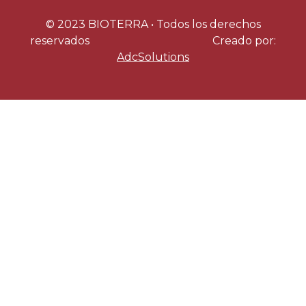
© 2023 BIOTERRA • Todos los derechos
reservados
Creado por:
AdcSolutions