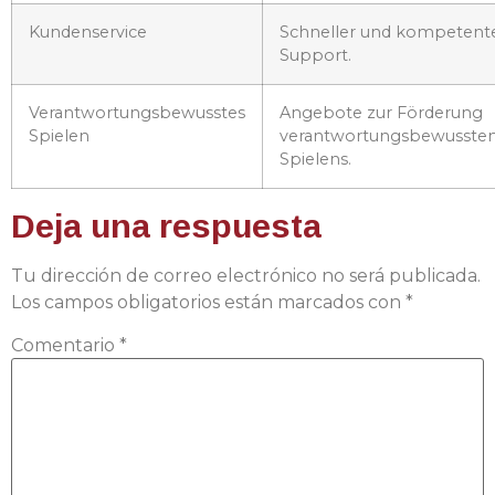
Kundenservice
Schneller und kompetent
Support.
Verantwortungsbewusstes
Angebote zur Förderung
Spielen
verantwortungsbewusste
Spielens.
Deja una respuesta
Tu dirección de correo electrónico no será publicada.
Los campos obligatorios están marcados con
*
Comentario
*