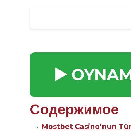
Mostbet Ca
Resmi casi
▶️ OYNA
Содержимое
Mostbet Casino’nun Türki