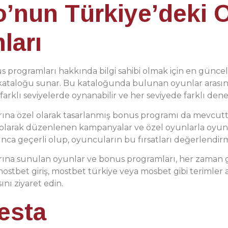
’nun Türkiye’deki 
ları
 programları hakkında bilgi sahibi olmak için en günce
 kataloğu sunar. Bu kataloğunda bulunan oyunlar arasında
farklı seviyelerde oynanabilir ve her seviyede farklı den
ına özel olarak tasarlanmış bonus programı da mevcuttu
 olarak düzenlenen kampanyalar ve özel oyunlarla oyun
unca geçerli olup, oyuncuların bu fırsatları değerlendirm
rına sunulan oyunlar ve bonus programları, her zaman 
 mostbet giriş, mostbet türkiye veya mosbet gibi terimler 
ını ziyaret edin.
esta