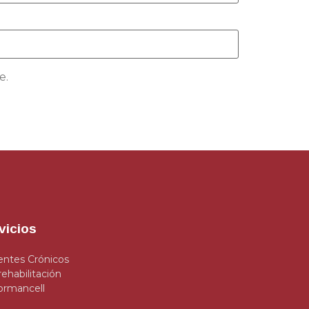
e.
vicios
entes Crónicos
rehabilitación
ormancell