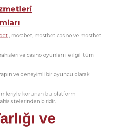
zmetleri
mları
bet
, mostbet, mostbet casino ve mostbet
sleri ve casino oyunları ile ilgili tüm
 yapın ve deneyimli bir oyuncu olarak
nlemleriyle korunan bu platform,
his sitelerinden biridir.
rlığı ve