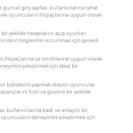
üncel giriş sayfası, kullanıcılarına rahat
deki oyuncuların ihtiyaçlarına uygun olarak
y bir şekilde hesaplarını açıp oyunları
nıcıların bilgilerinin korunması için gerekli
n ihtiyaçlarına ve tercihlerine uygun olarak
yimini iyileştirmek için ideal bir
or bahislerini yapmak isteyen oyuncular
azançlarını hızlı ve güvenli bir şekilde
 kullanıcılarına basit ve anlaşılır bir
 oyuncuların deneyimini iyileştirmek için