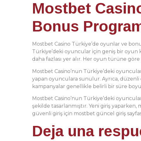
Mostbet Casino
Bonus Program
Mostbet Casino Türkiye’de oyunlar ve bonus
Türkiye’deki oyuncular için geniş bir oyun
daha fazlası yer alır. Her oyun türüne göre 
Mostbet Casino’nun Türkiye’deki oyuncular
yapan oyunculara sunulur. Ayrıca, düzenli
kampanyalar genellikle belirli bir süre boy
Mostbet Casino’nun Türkiye’deki oyuncula
şekilde tasarlanmıştır. Yeni giriş yaparken,
güvenli giriş için mostbet güncel giriş sayfas
Deja una respu