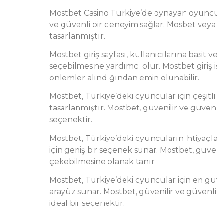
Mostbet Casino Türkiye’de oynayan oyuncular
ve güvenli bir deneyim sağlar. Mosbet veya
tasarlanmıştır.
Mostbet giriş sayfası, kullanıcılarına basit 
seçebilmesine yardımcı olur. Mostbet giriş işl
önlemler alındığından emin olunabilir.
Mostbet, Türkiye’deki oyuncular için çeşitli
tasarlanmıştır. Mostbet, güvenilir ve güvenl
seçenektir.
Mostbet, Türkiye’deki oyuncuların ihtiyaç
için geniş bir seçenek sunar. Mostbet, güven
çekebilmesine olanak tanır.
Mostbet, Türkiye’deki oyuncular için en güven
arayüz sunar. Mostbet, güvenilir ve güvenli 
ideal bir seçenektir.